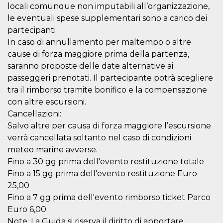
secondi
Cloudflare 
.hubspot.com
locali comunque non imputabili all’organizzazione,
distinguere 
umani e bot
le eventuali spese supplementari sono a carico dei
vantaggioso 
partecipanti
sito Web, al
di effettuar
In caso di annullamento per maltempo o altre
rapporti val
sull'utilizzo
cause di forza maggiore prima della partenza,
proprio sit
saranno proposte delle date alternative ai
_cfuvid
.hubspot.com
Sessione
Questo coo
passeggeri prenotati. Il partecipante potrà scegliere
viene utiliz
Cloudflare 
tra il rimborso tramite bonifico e la compensazione
monitorare 
con altre escursioni.
utenti attra
le sessioni 
Cancellazioni:
ottimizzare
l'esperienza
Salvo altre per causa di forza maggiore l’escursione
dell'utente
mantenendo
verrà cancellata soltanto nel caso di condizioni
coerenza de
meteo marine avverse.
sessione e
fornendo se
Fino a 30 gg prima dell'evento restituzione totale
personalizza
Fino a 15 gg prima dell'evento restituzione Euro
YSC
Sessione
Questo cook
Google LLC
25,00
impostato 
.youtube.com
YouTube pe
Fino a 7 gg prima dell'evento rimborso ticket Parco
tenere tracc
delle
Euro 6,00
visualizzazi
video incorp
Note: La Guida si riserva il diritto di apportare