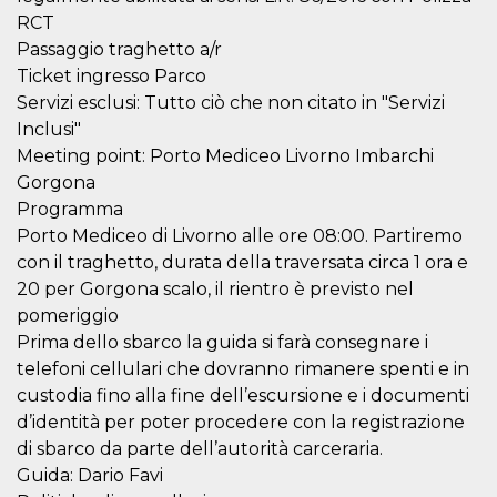
cookie viene
RCT
anche trami
piace e altri
Passaggio traghetto a/r
pulsanti e t
Ticket ingresso Parco
Facebook
posizionati 
Servizi esclusi: Tutto ciò che non citato in "Servizi
molti siti W
diversi.
Inclusi"
dpr
.facebook.com
1
permette di
Meeting point: Porto Mediceo Livorno Imbarchi
settimana
controllare 
Gorgona
funzione “S
su Facebook
Programma
pulsante “M
piace”, rac
Porto Mediceo di Livorno alle ore 08:00. Partiremo
le impostaz
con il traghetto, durata della traversata circa 1 ora e
della lingua
permettono
20 per Gorgona scalo, il rientro è previsto nel
condividere
pagina.
pomeriggio
Prima dello sbarco la guida si farà consegnare i
fr
3 mesi
Contiene la
Meta
combinazio
Platform Inc.
telefoni cellulari che dovranno rimanere spenti e in
ID univoco 
.facebook.com
browser e
custodia fino alla fine dell’escursione e i documenti
dell'utente,
utilizzata pe
d’identità per poter procedere con la registrazione
pubblicità m
di sbarco da parte dell’autorità carceraria.
oo
5 anni
consente
Meta
Guida: Dario Favi
all'utente di
Platform Inc.