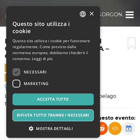
×
ESCURSIONE ALL’ISOLA DI GORGONA – COPI
Questo sito utilizza i
ITALIAN
cookie
ENGLISH
ESCURSIONE ALL’ISOLA DI
Questo sito utilizza i cookie per funzionare
regolarmente. Come previsto dalla
GORGONA – COPIA – COPIA –
SPANISH
normativa europea, dobbiamo chiederti il
COPIA – COPIA
consenso.
Leggi di più
14 OTTOBRE 2023 - 08:00
NECESSARI
VENDITE ONLINE TERMINATE
MARKETING
Escursioni & Visite Guidate
L'isola più esclusiva e tutelata dell’arcipelago
ACCETTA TUTTO
toscano
RIFIUTA TUTTO TRANNE I NECESSARI
Condividi questo evento:
MOSTRA DETTAGLI