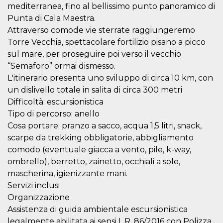
o persistent
mediterranea, fino al bellissimo punto panoramico di
30 giorni
Punta di Cala Maestra.
datr
2 anni
Questo coo
Meta
Attraverso comode vie sterrate raggiungeremo
identifica il
Platform Inc.
browser che
Torre Vecchia, spettacolare fortilizio pisano a picco
.facebook.com
connette a
sul mare, per proseguire poi verso il vecchio
Facebook. 
direttament
“Semaforo” ormai dismesso.
legato alla 
Facebook
L'itinerario presenta uno sviluppo di circa 10 km, con
dell'utente.
un dislivello totale in salita di circa 300 metri
Facebook s
che viene
Difficoltà: escursionistica
utilizzato p
aiutare con 
Tipo di percorso: anello
sicurezza e a
di accesso
Cosa portare: pranzo a sacco, acqua 1,5 litri, snack,
sospette, in
scarpe da trekking obbligatorie, abbigliamento
particolare p
rilevamento
comodo (eventuale giacca a vento, pile, k-way,
bot che ten
di accedere 
ombrello), berretto, zainetto, occhiali a sole,
servizio. F
mascherina, igienizzante mani.
afferma anc
il profilo
Servizi inclusi
comportame
associato a
Organizzazione
ciascun coo
datr viene
Assistenza di guida ambientale escursionistica
eliminato d
legalmente abilitata ai sensi L.R. 86/2016 con Polizza
giorni. Que