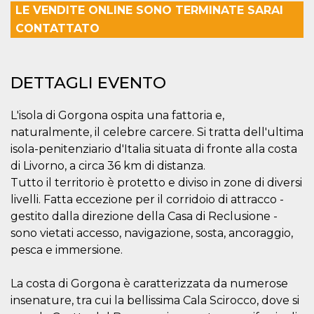
mese
viene
m.stripe.com
LE VENDITE ONLINE SONO TERMINATE SARAI
generalmente
utilizzato per le
CONTATTATO
prestazioni e
l'ottimizzazione
dei servizi di
elaborazione
dei pagamenti,
DETTAGLI EVENTO
facilitando la
memorizzazione
dei contenuti
sul browser per
L'isola di Gorgona ospita una fattoria e,
rendere le
pagine più
naturalmente, il celebre carcere. Si tratta dell'ultima
veloci.
isola-penitenziario d'Italia situata di fronte alla costa
CookieScriptConsent
4
Questo cookie
CookieScript
di Livorno, a circa 36 km di distanza.
settimane
viene utilizzato
oooh.events
2 giorni
dal servizio
Tutto il territorio è protetto e diviso in zone di diversi
Cookie-
Script.com per
livelli. Fatta eccezione per il corridoio di attracco -
ricordare le
gestito dalla direzione della Casa di Reclusione -
preferenze di
consenso sui
sono vietati accesso, navigazione, sosta, ancoraggio,
cookie dei
visitatori. È
pesca e immersione.
necessario che il
banner dei
cookie di
La costa di Gorgona è caratterizzata da numerose
Cookie-
Script.com
insenature, tra cui la bellissima Cala Scirocco, dove si
funzioni