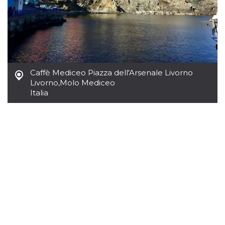
Caffè Mediceo Piazza dell'Arsenale Livorno
Livorno
,
Molo Mediceo
Italia