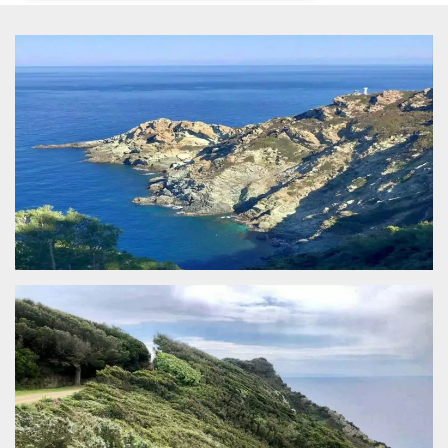
Necessari
Marketing
I cookie strettamente necessari o tecnici sono
indispensabili al funzionamento del sito. I
servizi qui presenti non potranno funzionare
senza.
Provider /
Nome
Scadenza
Descrizione
Dominio
cf_clearance
1 anno
Clearance
Cloudflare,
Cookie from
Inc.
CloudFlare
.oooh.events
stores the proof
of challenge
passed. It is
used to no
longer issue a
captcha or
jschallenge
challenge if
present. It is
required to
reach origin
server.
wordpress_test_cookie
Sessione
Cookie di
Automattic
Wordpress,
Inc.
verifica che il