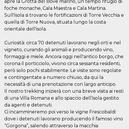
correttamente.
apre la Grotta del Bove marino, un tempo rifugio di
foche monache, Cala Maestra e Cala Martina.
Storage declaration
Sull'isola si trovano le fortificazioni di Torre Vecchia e
Storage
quella di Torre Nuova, situata lungo la costa
Nome
Descrizione
type
orientale dell'isola.
fbssls_314278995690155
Session
storage
Curiosità: circa 70 detenuti lavorano negli orti e nel
wpEmojiSettingsSupports
Session
vigneto, curando gli animali e producendo vino,
storage
formaggi e miele. Ancora oggi nell'antico borgo, che
cn_uc__
Local
storage
corona il porticciolo, vivono circa sessanta residenti,
però solo pochi stabilmente. Le visite sono regolate
e contingentate a numero chiuso, da qui la
necessità di una prenotazione con largo anticipo.
Il nostro trekking inizierà con una breve visita ai resti
di una Villa Romana e allo spaccio dell’isola gestito
da agenti e detenuti.
Provider /
Nome
Scadenza
Descrizione
Ci incammineremo poi verso le vigne Frescobaldi
Dominio
dove i detenuti lavorano producendo il famoso vino
c_user
4
Cookie di a
Meta
settimane
utente. Può
Platform Inc.
“Gorgona”, salendo attraverso la macchia
2 giorni
essere di se
.facebook.com