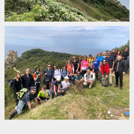
.oooh.events
browser accetti i
cookie.
PHPSESSID
Sessione
Cookie
PHP.net
generato da
oooh.events
applicazioni
basate sul
linguaggio PHP.
Si tratta di un
identificatore
generico
utilizzato per
mantenere le
variabili di
sessione utente.
Normalmente è
un numero
generato in
modo casuale, il
modo in cui
viene utilizzato
può essere
specifico per il
sito, ma un
buon esempio è
mantenere uno
stato di accesso
per un utente
tra le pagine.
m
1 anno 1
Questo cookie
Stripe