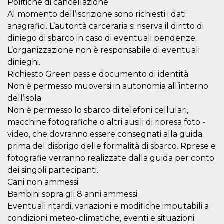
disabilitare 
.facebook.com
Politiche di cancellazione
visualizzazi
Al momento dell’iscrizione sono richiesti i dati
delle inserz
Meta in base
anagrafici. L’autorità carceraria si riserva il diritto di
sue attività 
web di terzi
diniego di sbarco in caso di eventuali pendenze.
L’organizzazione non è responsabile di eventuali
sb
2 anni
Identificazi
Meta
browser di
Platform Inc.
dinieghi.
Facebook,
.facebook.com
autenticazi
Richiesto Green pass e documento di identità
marketing e 
cookie di
Non è permesso muoversi in autonomia all’interno
funzione spe
dell’isola
di Facebook
Non è permesso lo sbarco di telefoni cellulari,
usida
.facebook.com
Sessione
raccoglie
informazion
macchine fotografiche o altri ausili di ripresa foto -
browser
video, che dovranno essere consegnati alla guida
dell'utente 
dell'identifi
prima del disbrigo delle formalità di sbarco. Rprese e
univoco, uti
per persona
fotografie verranno realizzate dalla guida per conto
la pubblicit
gli utenti
dei singoli partecipanti.
Cani non ammessi
xs
3 mesi
Utilizzato p
Meta
mantenere 
Platform Inc.
Bambini sopra gli 8 anni ammessi
sessione
.facebook.com
Eventuali ritardi, variazioni e modifiche imputabili a
__cf_bm
29 minuti
Questo coo
Cloudflare
condizioni meteo-climatiche, eventi e situazioni
58
viene utiliz
Inc.