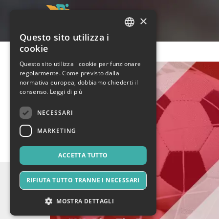
×
Questo sito utilizza i
ITALIAN
cookie
ENGLISH
Questo sito utilizza i cookie per funzionare
regolarmente. Come previsto dalla
SPANISH
normativa europea, dobbiamo chiederti il
consenso.
Leggi di più
NECESSARI
MARKETING
ACCETTA TUTTO
RIFIUTA TUTTO TRANNE I NECESSARI
MOSTRA DETTAGLI