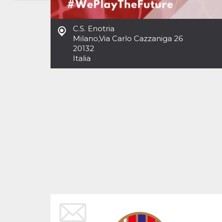
Necessari
Marketing
C.S. Enotria
I cookie strettamente necessari o tecnici sono
Milano
,
Via Carlo Cazzaniga 26
indispensabili al funzionamento del sito. I
20132
servizi qui presenti non potranno funzionare
Italia
senza.
Provider /
Nome
Scadenza
Descrizione
Dominio
cf_clearance
1 anno
Clearance
Cloudflare,
Cookie from
Inc.
CloudFlare
.oooh.events
stores the proof
of challenge
passed. It is
used to no
longer issue a
captcha or
jschallenge
challenge if
present. It is
required to
reach origin
server.
wordpress_test_cookie
Sessione
Cookie di
Automattic
Wordpress,
Inc.
verifica che il