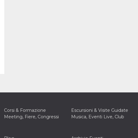
Corsi & Formazione
Escursioni & Visite Guidate
Meeting, Fiere, Congressi
Musica, Eventi Live, Club