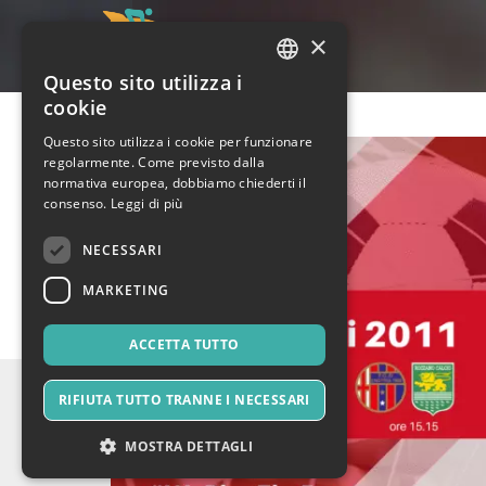
×
Questo sito utilizza i
ITALIAN
cookie
ENGLISH
Questo sito utilizza i cookie per funzionare
regolarmente. Come previsto dalla
SPANISH
normativa europea, dobbiamo chiederti il
consenso.
Leggi di più
NECESSARI
MARKETING
ACCETTA TUTTO
RIFIUTA TUTTO TRANNE I NECESSARI
MOSTRA DETTAGLI