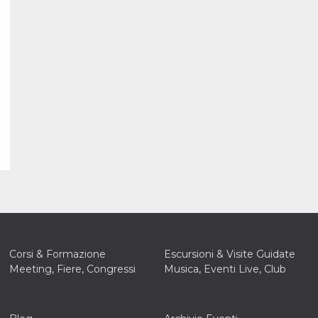
Corsi & Formazione
Escursioni & Visite Guidate
Meeting, Fiere, Congressi
Musica, Eventi Live, Club