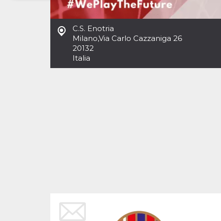
Necessari
Marketing
C.S. Enotria
I cookie strettamente necessari o tecnici sono
Milano
,
Via Carlo Cazzaniga 26
indispensabili al funzionamento del sito. I
20132
servizi qui presenti non potranno funzionare
Italia
senza.
Provider /
Nome
Scadenza
Descrizione
Dominio
cf_clearance
1 anno
Clearance
Cloudflare,
Cookie from
Inc.
CloudFlare
.oooh.events
stores the proof
of challenge
passed. It is
used to no
longer issue a
captcha or
jschallenge
challenge if
present. It is
required to
reach origin
server.
wordpress_test_cookie
Sessione
Cookie di
Automattic
Wordpress,
Inc.
verifica che il