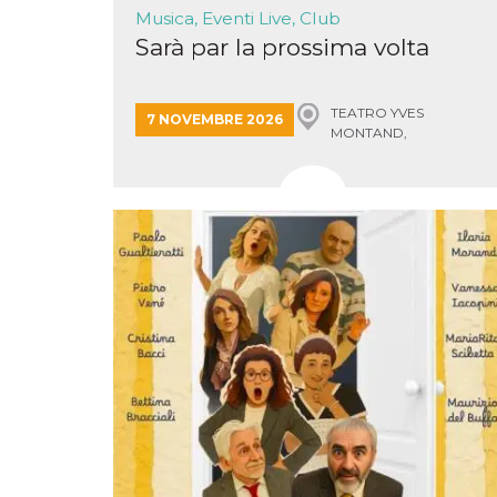
correttamente.
Musica, Eventi Live, Club
Storage declaration
Sarà par la prossima volta
Storage
Nome
Descrizione
type
TEATRO YVES
7 NOVEMBRE 2026
fbssls_314278995690155
Session
MONTAND,
storage
MONSUMMANO TERME
wpEmojiSettingsSupports
Session
storage
cn_uc__
Local
storage
Provider /
Nome
Scadenza
Descrizione
Dominio
c_user
4
Cookie di a
Meta
settimane
utente. Può
Platform Inc.
2 giorni
essere di se
.facebook.com