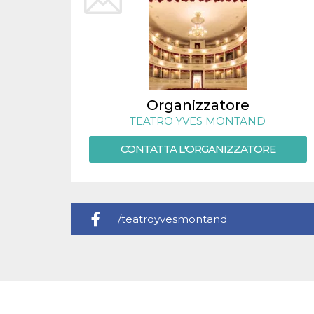
.oooh.events
browser accetti i
cookie.
PHPSESSID
Sessione
Cookie
PHP.net
generato da
oooh.events
applicazioni
basate sul
linguaggio PHP.
Si tratta di un
identificatore
Organizzatore
generico
utilizzato per
TEATRO YVES MONTAND
mantenere le
variabili di
CONTATTA L'ORGANIZZATORE
sessione utente.
Normalmente è
un numero
generato in
modo casuale, il
modo in cui
viene utilizzato
può essere
/teatroyvesmontand
specifico per il
sito, ma un
buon esempio è
mantenere uno
stato di accesso
per un utente
tra le pagine.
m
1 anno 1
Questo cookie
Stripe