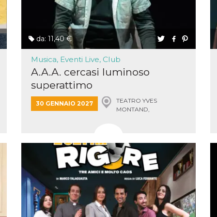
e per
kie
da: 11,40 €
 si
Non è
Musica, Eventi Live, Club
e
singola
A.A.A. cercasi luminoso
superattimo
egnala
er
TEATRO YVES
30 GENNAIO 2027
la
MONTAND,
ttività
MONSUMMANO TERME
er il
 di
tano
al
acebook
he che
ntale
kie
opo 10
sto