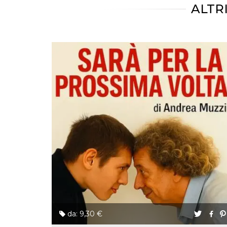
mese
viene
m.stripe.com
ALTR
generalmente
utilizzato per le
prestazioni e
l'ottimizzazione
dei servizi di
elaborazione
dei pagamenti,
facilitando la
memorizzazione
dei contenuti
sul browser per
rendere le
pagine più
veloci.
CookieScriptConsent
4
Questo cookie
CookieScript
settimane
viene utilizzato
oooh.events
2 giorni
dal servizio
Cookie-
Script.com per
ricordare le
preferenze di
consenso sui
cookie dei
visitatori. È
necessario che il
banner dei
cookie di
Cookie-
da: 9,30 €
Script.com
funzioni