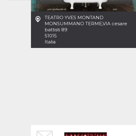
Necessari
Marketing
TEATRO YVES MONTAND
I cookie strettamente necessari o tecnici sono
MONSUMMANO TERME
,
VIA cesare
indispensabili al funzionamento del sito. I
battisti 89
servizi qui presenti non potranno funzionare
51015
senza.
Italia
Provider /
Nome
Scadenza
Descrizione
Dominio
cf_clearance
1 anno
Clearance
Cloudflare,
Cookie from
Inc.
CloudFlare
.oooh.events
stores the proof
of challenge
passed. It is
used to no
longer issue a
captcha or
jschallenge
challenge if
present. It is
required to
reach origin
server.
wordpress_test_cookie
Sessione
Cookie di
Automattic
Wordpress,
Inc.
verifica che il