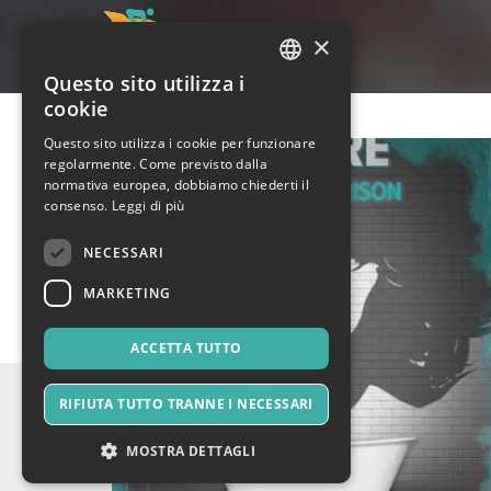
×
Questo sito utilizza i
ITALIAN
cookie
ENGLISH
Questo sito utilizza i cookie per funzionare
regolarmente. Come previsto dalla
SPANISH
normativa europea, dobbiamo chiederti il
consenso.
Leggi di più
NECESSARI
MARKETING
ACCETTA TUTTO
RIFIUTA TUTTO TRANNE I NECESSARI
MOSTRA DETTAGLI