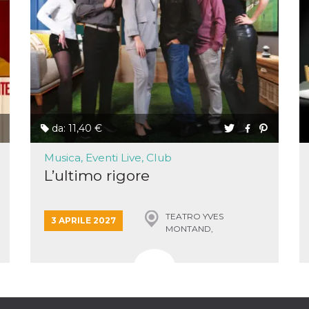
 letto
te Mi
ag di
su
eb
la
eguici
” del
da: 11,40 €
i
colgono
ioni
Musica, Eventi Live, Club
 e
L’ultimo rigore
 di
 la
TEATRO YVES
3 APRILE 2027
ne di
MONTAND,
del
MONSUMMANO TERME
r la
irata.