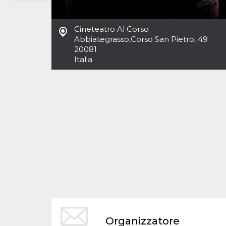
Necessari
Marketing
Cineteatro Al Corso
I cookie strettamente necessari o tecnici sono
Abbiategrasso
,
Corso San Pietro, 49
indispensabili al funzionamento del sito. I
20081
servizi qui presenti non potranno funzionare
Italia
senza.
Provider /
Nome
Scadenza
Descrizione
Dominio
cf_clearance
1 anno
Clearance
Cloudflare,
Cookie from
Inc.
CloudFlare
.oooh.events
stores the proof
of challenge
passed. It is
used to no
longer issue a
captcha or
jschallenge
challenge if
present. It is
required to
reach origin
server.
wordpress_test_cookie
Sessione
Cookie di
Automattic
Organizzatore
Wordpress,
Inc.
verifica che il