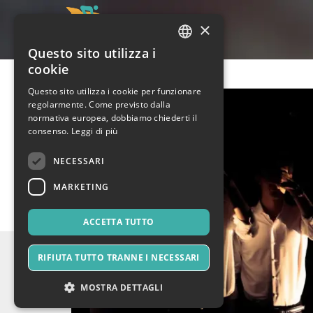
×
Questo sito utilizza i
ITALIAN
cookie
ENGLISH
Questo sito utilizza i cookie per funzionare
regolarmente. Come previsto dalla
SPANISH
normativa europea, dobbiamo chiederti il
consenso.
Leggi di più
NECESSARI
MARKETING
ACCETTA TUTTO
RIFIUTA TUTTO TRANNE I NECESSARI
MOSTRA DETTAGLI