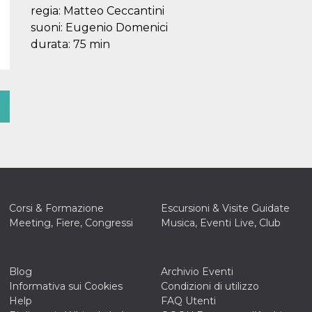
regia: Matteo Ceccantini
suoni: Eugenio Domenici
durata: 75 min
Corsi & Formazione
Escursioni & Visite Guidate
Meeting, Fiere, Congressi
Musica, Eventi Live, Club
Blog
Archivio Eventi
Informativa sui Cookies
Condizioni di utilizzo
Help
FAQ Utenti