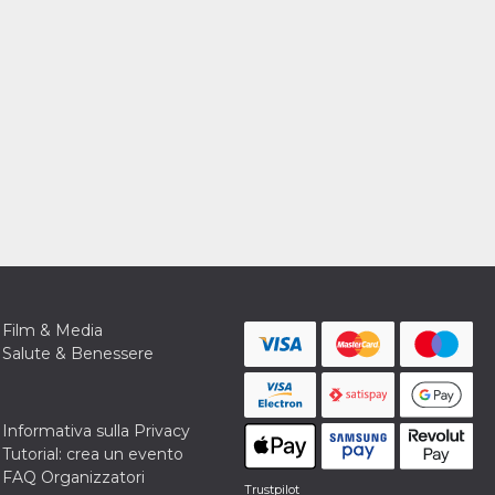
Film & Media
Salute & Benessere
Informativa sulla Privacy
Tutorial: crea un evento
FAQ Organizzatori
Trustpilot