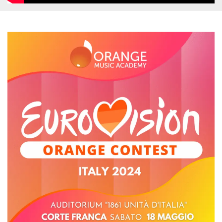
.oooh.events
browser accetti i
cookie.
PHPSESSID
Sessione
Cookie
PHP.net
generato da
oooh.events
applicazioni
basate sul
linguaggio PHP.
Si tratta di un
identificatore
generico
utilizzato per
mantenere le
variabili di
sessione utente.
Normalmente è
un numero
generato in
modo casuale, il
modo in cui
viene utilizzato
può essere
specifico per il
sito, ma un
buon esempio è
mantenere uno
stato di accesso
per un utente
tra le pagine.
m
1 anno 1
Questo cookie
Stripe