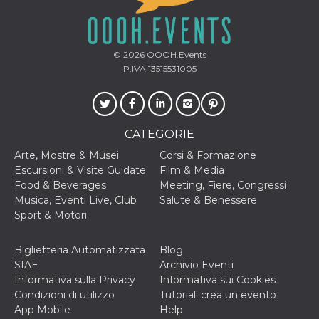
o persistent
30 giorni
datr
2 anni
Questo coo
Meta
identifica il
Platform Inc.
© 2026
OOOH.Events
browser che
.facebook.com
connette a
P.IVA 13515531005
Facebook. 
direttament
legato alla 
Facebook
dell'utente.
Facebook s
CATEGORIE
che viene
utilizzato p
Arte, Mostre & Musei
Corsi & Formazione
aiutare con 
sicurezza e a
Escursioni & Visite Guidate
Film & Media
di accesso
Food & Beverages
Meeting, Fiere, Congressi
sospette, in
particolare p
Musica, Eventi Live, Club
Salute & Benessere
rilevamento
Sport & Motori
bot che ten
di accedere 
servizio. F
afferma anc
Biglietteria Automatizzata
Blog
il profilo
SIAE
Archivio Eventi
comportame
associato a
Informativa sulla Privacy
Informativa sui Cookies
ciascun coo
Condizioni di utilizzo
Tutorial: crea un evento
datr viene
eliminato d
App Mobile
Help
giorni. Que