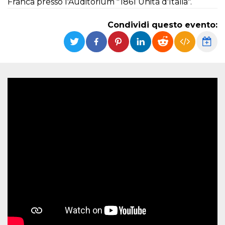
Franca presso l'Auditorium "1861 Unità d'Italia".
Necessari
Marketing
Condividi questo evento:
I cookie strettamente necessari o tecnici sono
indispensabili al funzionamento del sito. I
servizi qui presenti non potranno funzionare
senza.
Provider /
Nome
Scadenza
Descrizione
Dominio
cf_clearance
1 anno
Clearance
Cloudflare,
Cookie from
Inc.
CloudFlare
.oooh.events
stores the proof
of challenge
passed. It is
used to no
longer issue a
captcha or
jschallenge
challenge if
present. It is
required to
reach origin
server.
wordpress_test_cookie
Sessione
Cookie di
Automattic
Wordpress,
Inc.
verifica che il