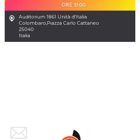
mese
viene
m.stripe.com
generalmente
utilizzato per le
prestazioni e
Auditorium 1861 Unità d'Italia
l'ottimizzazione
Colombaro
,
Piazza Carlo Cattaneo
dei servizi di
elaborazione
25040
dei pagamenti,
Italia
facilitando la
memorizzazione
dei contenuti
sul browser per
rendere le
pagine più
veloci.
CookieScriptConsent
4
Questo cookie
CookieScript
settimane
viene utilizzato
oooh.events
2 giorni
dal servizio
Cookie-
Script.com per
ricordare le
preferenze di
consenso sui
cookie dei
visitatori. È
necessario che il
banner dei
cookie di
Cookie-
Script.com
funzioni