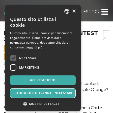
×
EUROVISION ORANGE CONTEST 2024
Questo sito utilizza i
ITALIAN
cookie
ENGLISH
EUROVISION ORANGE CONTEST
Questo sito utilizza i cookie per funzionare
regolarmente. Come previsto dalla
2024
SPANISH
normativa europea, dobbiamo chiederti il
consenso.
Leggi di più
18 MAGGIO 2024 - 21:00
VENDITE ONLINE TERMINATE
NECESSARI
Musica, Eventi Live, Club
MARKETING
Eurovision Orange Contest 2024 🎤
ACCETTA TUTTO
Siete pronti per rivivere le emozioni del contest
internazionale più famoso al mondo in stile Orange?
RIFIUTA TUTTO TRANNE I NECESSARI
✨
MOSTRA DETTAGLI
Sabato 18 maggio alle 21:00 vi aspettiamo a Corte