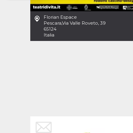
Necessari
Marketing
Florian Espace
I cookie strettamente necessari o tecnici sono
Pescara
,
Via Valle Roveto, 39
indispensabili al funzionamento del sito. I
65124
servizi qui presenti non potranno funzionare
Italia
senza.
Provider /
Nome
Scadenza
Descrizione
Dominio
cf_clearance
1 anno
Clearance
Cloudflare,
Cookie from
Inc.
CloudFlare
.oooh.events
stores the proof
of challenge
passed. It is
used to no
longer issue a
captcha or
jschallenge
challenge if
present. It is
required to
reach origin
server.
wordpress_test_cookie
Sessione
Cookie di
Automattic
Wordpress,
Inc.
verifica che il