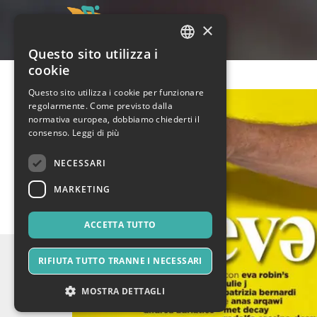
×
Questo sito utilizza i
ITALIAN
cookie
ENGLISH
Questo sito utilizza i cookie per funzionare
regolarmente. Come previsto dalla
SPANISH
normativa europea, dobbiamo chiederti il
consenso.
Leggi di più
NECESSARI
MARKETING
ACCETTA TUTTO
RIFIUTA TUTTO TRANNE I NECESSARI
MOSTRA DETTAGLI