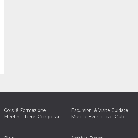
Corsi & Formazione
Escursioni & Visite Guidate
Meeting, Fiere, Congressi
Musica, Eventi Live, Club