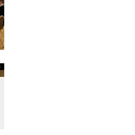
ccesso
ssione