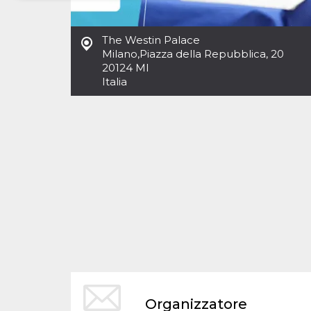
Necessari
Marketing
The Westin Palace
I cookie strettamente necessari o tecnici sono
Milano
,
Piazza della Repubblica, 20
indispensabili al funzionamento del sito. I
20124 MI
servizi qui presenti non potranno funzionare
Italia
senza.
Provider /
Nome
Scadenza
Descrizione
Dominio
cf_clearance
1 anno
Clearance
Cloudflare,
Cookie from
Inc.
CloudFlare
.oooh.events
stores the proof
of challenge
passed. It is
used to no
longer issue a
captcha or
jschallenge
challenge if
present. It is
required to
reach origin
server.
wordpress_test_cookie
Sessione
Cookie di
Automattic
Organizzatore
Wordpress,
Inc.
verifica che il