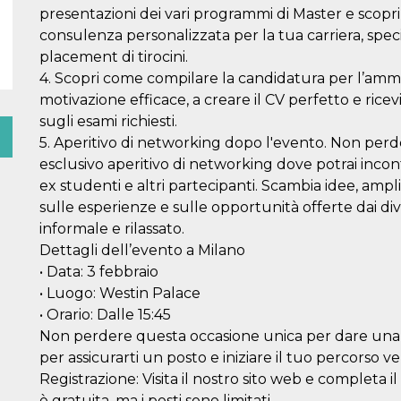
presentazioni dei vari programmi di Master e scopri i
consulenza personalizzata per la tua carriera, specia
placement di tirocini.
4. Scopri come compilare la candidatura per l’ammis
motivazione efficace, a creare il CV perfetto e rice
sugli esami richiesti.
5. Aperitivo di networking dopo l'evento. Non perd
esclusivo aperitivo di networking dove potrai incon
ex studenti e altri partecipanti. Scambia idee, ampli
sulle esperienze e sulle opportunità offerte dai d
informale e rilassato.
Dettagli dell’evento a Milano
• Data: 3 febbraio
• Luogo: Westin Palace
• Orario: Dalle 15:45
Non perdere questa occasione unica per dare una mar
per assicurarti un posto e iniziare il tuo percorso ve
Registrazione: Visita il nostro sito web e completa 
è gratuita, ma i posti sono limitati.