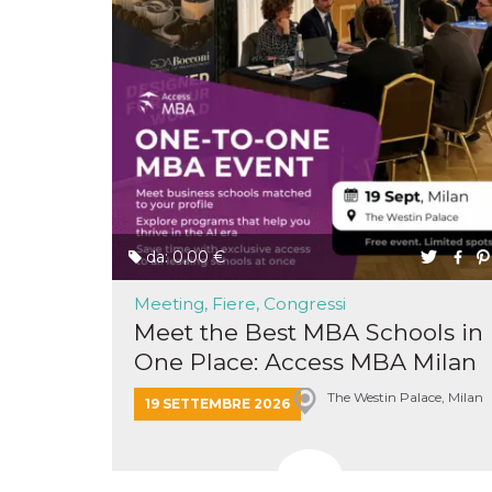
correttamente.
Storage declaration
Storage
Nome
Descrizione
type
fbssls_314278995690155
Session
storage
wpEmojiSettingsSupports
Session
storage
cn_uc__
Local
storage
da: 0,00 €
Meeting, Fiere, Congressi
Meet the Best MBA Schools in
One Place: Access MBA Milan
The Westin Palace, Milan
19 SETTEMBRE 2026
Provider /
Nome
Scadenza
Descrizione
Dominio
c_user
4
Cookie di a
Meta
settimane
utente. Può
Platform Inc.
2 giorni
essere di se
.facebook.com