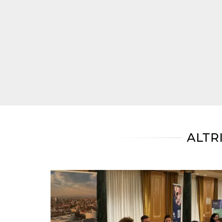
mese
viene
m.stripe.com
generalmente
utilizzato per le
prestazioni e
l'ottimizzazione
dei servizi di
elaborazione
dei pagamenti,
facilitando la
memorizzazione
dei contenuti
sul browser per
rendere le
pagine più
veloci.
CookieScriptConsent
4
Questo cookie
CookieScript
settimane
viene utilizzato
oooh.events
2 giorni
dal servizio
Cookie-
ALTR
Script.com per
ricordare le
preferenze di
consenso sui
cookie dei
visitatori. È
necessario che il
banner dei
cookie di
Cookie-
Script.com
funzioni