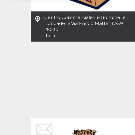
Necessari
Marketing
Centro Commerciale Le Rondinelle
I cookie strettamente necessari o tecnici sono
Roncadelle
,
Via Enrico Mattei 37/39
indispensabili al funzionamento del sito. I
25030
servizi qui presenti non potranno funzionare
Italia
senza.
Provider /
Nome
Scadenza
Descrizione
Dominio
cf_clearance
1 anno
Clearance
Cloudflare,
Cookie from
Inc.
CloudFlare
.oooh.events
stores the proof
of challenge
passed. It is
used to no
longer issue a
captcha or
jschallenge
challenge if
present. It is
required to
reach origin
server.
wordpress_test_cookie
Sessione
Cookie di
Automattic
Wordpress,
Inc.
verifica che il