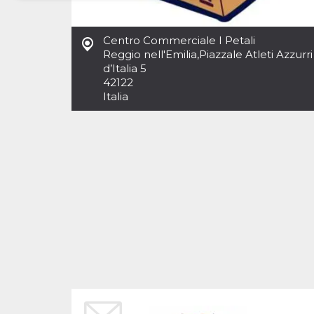
Necessari
Marketing
Centro Commerciale I Petali
I cookie strettamente necessari o tecnici sono
Reggio nell'Emilia
,
Piazzale Atleti Azzurri
indispensabili al funzionamento del sito. I
d’Italia 5
servizi qui presenti non potranno funzionare
42122
senza.
Italia
Provider /
Nome
Scadenza
Descrizione
Dominio
cf_clearance
1 anno
Clearance
Cloudflare,
Cookie from
Inc.
CloudFlare
.oooh.events
stores the proof
of challenge
passed. It is
used to no
longer issue a
captcha or
jschallenge
challenge if
present. It is
required to
reach origin
server.
wordpress_test_cookie
Sessione
Cookie di
Automattic
Wordpress,
Inc.
verifica che il