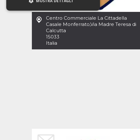
MOSTRA DETTAGLI
Centro Commerciale La Cittadella
Necessari
Casale Monferrato
Marketing
,
Via Madre Teresa di
Calcutta
Non classificati
15033
Italia
I cookie strettamente necessari o tecnici sono
indispensabili al funzionamento del sito. I
servizi qui presenti non potranno funzionare
senza.
Provider /
Nome
Scadenza
Descrizione
Dominio
cf_clearance
1 anno
Clearance
Cloudflare,
Cookie from
Inc.
CloudFlare
.oooh.events
stores the proof
of challenge
passed. It is
used to no
longer issue a
captcha or
jschallenge
challenge if
present. It is
required to
reach origin