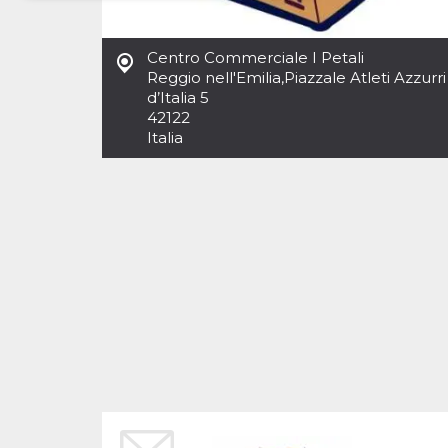
Necessari
Marketing
Centro Commerciale I Petali
I cookie strettamente necessari o tecnici sono
Reggio nell'Emilia
,
Piazzale Atleti Azzurri
indispensabili al funzionamento del sito. I
d’Italia 5
servizi qui presenti non potranno funzionare
42122
senza.
Italia
Provider /
Nome
Scadenza
Descrizione
Dominio
cf_clearance
1 anno
Clearance
Cloudflare,
Cookie from
Inc.
CloudFlare
.oooh.events
stores the proof
of challenge
passed. It is
used to no
longer issue a
captcha or
jschallenge
challenge if
present. It is
required to
reach origin
server.
wordpress_test_cookie
Sessione
Cookie di
Automattic
Wordpress,
Inc.
verifica che il