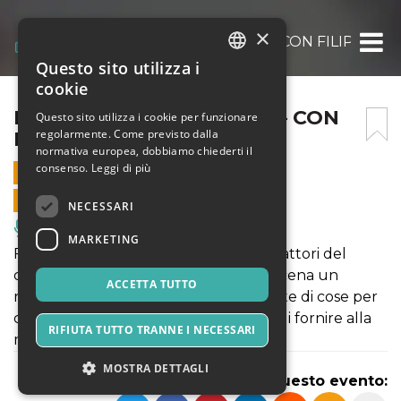
×
EVERY BRILLIANT THING – CON FILIPPO N
Questo sito utilizza i
ITALIAN
cookie
ENGLISH
EVERY BRILLIANT THING – CON
Questo sito utilizza i cookie per funzionare
regolarmente. Come previsto dalla
FILIPPO NIGRO
SPANISH
normativa europea, dobbiamo chiederti il
consenso.
Leggi di più
9 MARZO 2025 - 17:30
VENDITE ONLINE TERMINATE
NECESSARI
Musica, Eventi Live, Club
MARKETING
Filippo Nigro, uno dei più interessanti attori del
cinema e del teatro italiano, porta in scena un
ACCETTA TUTTO
racconto di autofiction scandita da “liste di cose per
cui vale la pena vivere”, nel tentativo di fornire alla
RIFIUTA TUTTO TRANNE I NECESSARI
madre un inventario di possibilità.
MOSTRA DETTAGLI
Condividi questo evento: