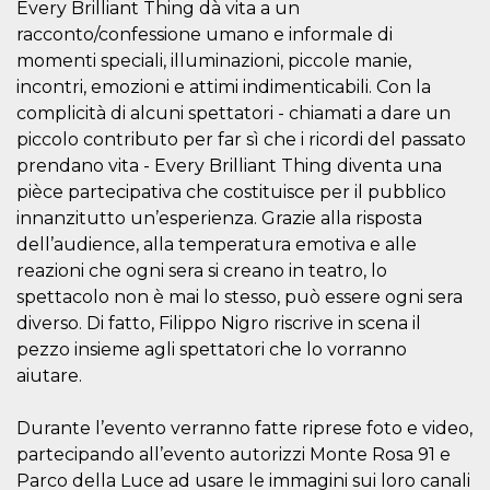
mese
viene
m.stripe.com
Every Brilliant Thing dà vita a un
generalmente
utilizzato per le
racconto/confessione umano e informale di
prestazioni e
momenti speciali, illuminazioni, piccole manie,
l'ottimizzazione
dei servizi di
incontri, emozioni e attimi indimenticabili. Con la
elaborazione
dei pagamenti,
complicità di alcuni spettatori - chiamati a dare un
facilitando la
piccolo contributo per far sì che i ricordi del passato
memorizzazione
dei contenuti
prendano vita - Every Brilliant Thing diventa una
sul browser per
rendere le
pièce partecipativa che costituisce per il pubblico
pagine più
veloci.
innanzitutto un’esperienza. Grazie alla risposta
dell’audience, alla temperatura emotiva e alle
CookieScriptConsent
4
Questo cookie
CookieScript
settimane
viene utilizzato
oooh.events
reazioni che ogni sera si creano in teatro, lo
2 giorni
dal servizio
Cookie-
spettacolo non è mai lo stesso, può essere ogni sera
Script.com per
diverso. Di fatto, Filippo Nigro riscrive in scena il
ricordare le
preferenze di
pezzo insieme agli spettatori che lo vorranno
consenso sui
cookie dei
aiutare.
visitatori. È
necessario che il
banner dei
Durante l’evento verranno fatte riprese foto e video,
cookie di
Cookie-
partecipando all’evento autorizzi Monte Rosa 91 e
Script.com
funzioni
Parco della Luce ad usare le immagini sui loro canali