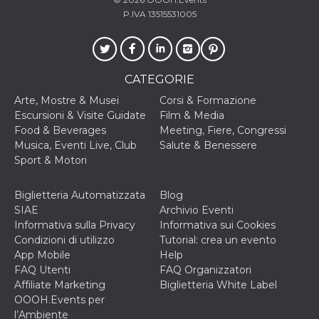
secondi
Cloudflare 
.hubspot.com
P.IVA 13515531005
distinguere 
umani e bot
vantaggioso 
sito Web, al
di effettuar
rapporti val
sull'utilizzo
CATEGORIE
proprio sit
Arte, Mostre & Musei
Corsi & Formazione
_cfuvid
.hubspot.com
Sessione
Questo coo
Escursioni & Visite Guidate
Film & Media
viene utiliz
Cloudflare 
Food & Beverages
Meeting, Fiere, Congressi
monitorare 
Musica, Eventi Live, Club
Salute & Benessere
utenti attra
le sessioni 
Sport & Motori
ottimizzare
l'esperienza
dell'utente
Biglietteria Automatizzata
Blog
mantenendo
coerenza de
SIAE
Archivio Eventi
sessione e
Informativa sulla Privacy
Informativa sui Cookies
fornendo se
personalizza
Condizioni di utilizzo
Tutorial: crea un evento
App Mobile
Help
YSC
Sessione
Questo cook
Google LLC
impostato 
.youtube.com
FAQ Utenti
FAQ Organizzatori
YouTube pe
Affiliate Marketing
Biglietteria White Label
tenere tracc
delle
OOOH.Events per
visualizzazi
l’Ambiente
video incorp