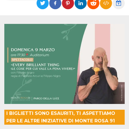
Necessari
Marketing
I cookie strettamente necessari o tecnici sono
indispensabili al funzionamento del sito. I
servizi qui presenti non potranno funzionare
senza.
Provider /
Nome
Scadenza
Descrizione
Dominio
cf_clearance
1 anno
Clearance
Cloudflare,
Cookie from
Inc.
CloudFlare
.oooh.events
stores the proof
of challenge
passed. It is
used to no
longer issue a
captcha or
jschallenge
challenge if
present. It is
required to
reach origin
server.
I BIGLIETTI SONO ESAURITI, TI ASPETTIAMO
PER LE ALTRE INIZIATIVE DI MONTE ROSA 91
wordpress_test_cookie
Sessione
Cookie di
Automattic
Wordpress,
Inc.
verifica che il