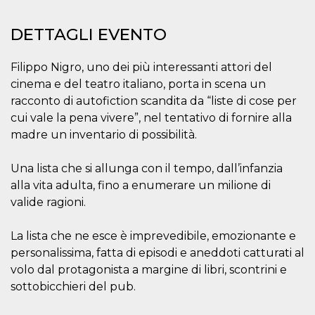
.oooh.events
browser accetti i
cookie.
DETTAGLI EVENTO
PHPSESSID
Sessione
Cookie
PHP.net
generato da
oooh.events
applicazioni
Filippo Nigro, uno dei più interessanti attori del
basate sul
linguaggio PHP.
cinema e del teatro italiano, porta in scena un
Si tratta di un
identificatore
racconto di autofiction scandita da “liste di cose per
generico
cui vale la pena vivere”, nel tentativo di fornire alla
utilizzato per
mantenere le
madre un inventario di possibilità.
variabili di
sessione utente.
Normalmente è
Una lista che si allunga con il tempo, dall’infanzia
un numero
generato in
alla vita adulta, fino a enumerare un milione di
modo casuale, il
modo in cui
valide ragioni.
viene utilizzato
può essere
specifico per il
La lista che ne esce è imprevedibile, emozionante e
sito, ma un
buon esempio è
personalissima, fatta di episodi e aneddoti catturati al
mantenere uno
stato di accesso
volo dal protagonista a margine di libri, scontrini e
per un utente
sottobicchieri del pub.
tra le pagine.
m
1 anno 1
Questo cookie
Stripe