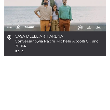
.oooh.events
browser accetti i
cookie.
PHPSESSID
Sessione
Cookie
PHP.net
generato da
oooh.events
applicazioni
basate sul
linguaggio PHP.
Si tratta di un
identificatore
CASA DELLE ARTI ARENA
generico
Conversano
,
Via Padre Michele Accolti Gil, snc
utilizzato per
mantenere le
70014
variabili di
Italia
sessione utente.
Normalmente è
un numero
generato in
modo casuale, il
modo in cui
viene utilizzato
può essere
specifico per il
sito, ma un
buon esempio è
mantenere uno
stato di accesso
per un utente
tra le pagine.
m
1 anno 1
Questo cookie
Stripe