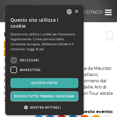
×
EX-OTAGO
Questo sito utilizza i
ITALIAN
cookie
ENGLISH
EX-OTAGO
Questo sito utilizza i cookie per funzionare
regolarmente. Come previsto dalla
SPANISH
normativa europea, dobbiamo chiederti il
20 LUGLIO 2024 - 21:30
consenso.
Leggi di più
VENDITE ONLINE TERMINATE
NECESSARI
Musica, Eventi Live, Club
Gli Ex-Otago, band genovese composta da Maurizio
MARKETING
Carucci, Simone Bertuccini, Olmo Martellacci,
Francesco Bacci e Rachid Bouchabla, tornano dal
ACCETTA TUTTO
vivo e lo fanno con una data alla Casa delle Arti di
Conversano(Ba) il 20 Luglio, con “Auguri-Tour estate
RIFIUTA TUTTO TRANNE I NECESSARI
2024”.
MOSTRA DETTAGLI
Condividi questo evento: