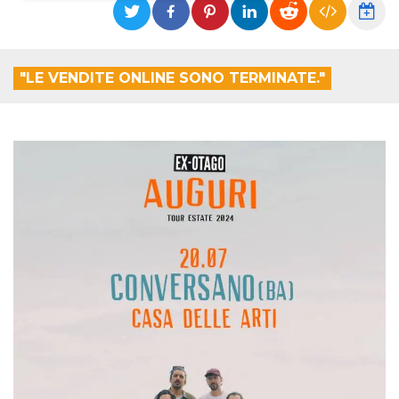
Necessari
Marketing
I cookie strettamente necessari o tecnici sono
"LE VENDITE ONLINE SONO TERMINATE."
indispensabili al funzionamento del sito. I
servizi qui presenti non potranno funzionare
senza.
Provider /
Nome
Scadenza
Descrizione
Dominio
cf_clearance
1 anno
Clearance
Cloudflare,
Cookie from
Inc.
CloudFlare
.oooh.events
stores the proof
of challenge
passed. It is
used to no
longer issue a
captcha or
jschallenge
challenge if
present. It is
required to
reach origin
server.
wordpress_test_cookie
Sessione
Cookie di
Automattic
Wordpress,
Inc.
verifica che il