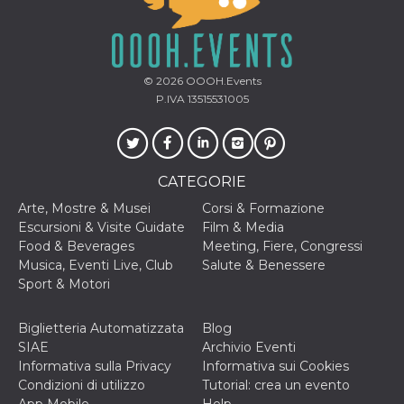
correttamente.
Storage declaration
Storage
Nome
Descrizione
type
© 2026
OOOH.Events
P.IVA 13515531005
fbssls_314278995690155
Session
storage
wpEmojiSettingsSupports
Session
storage
CATEGORIE
cn_uc__
Local
storage
Arte, Mostre & Musei
Corsi & Formazione
Escursioni & Visite Guidate
Film & Media
Food & Beverages
Meeting, Fiere, Congressi
Musica, Eventi Live, Club
Salute & Benessere
Sport & Motori
Biglietteria Automatizzata
Blog
Provider /
Nome
Scadenza
Descrizione
SIAE
Archivio Eventi
Dominio
Informativa sulla Privacy
Informativa sui Cookies
c_user
4
Cookie di a
Meta
Condizioni di utilizzo
Tutorial: crea un evento
settimane
utente. Può
Platform Inc.
2 giorni
essere di se
.facebook.com