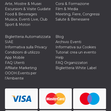
disabilitare 
.facebook.com
Arte, Mostre & Musei
Corsi & Formazione
visualizzazi
delle inserz
Escursioni & Visite Guidate
Film & Media
Meta in base
Food & Beverages
Meeting, Fiere, Congressi
sue attività 
web di terzi
Musica, Eventi Live, Club
Salute & Benessere
Sport & Motori
sb
2 anni
Identificazi
Meta
browser di
Platform Inc.
Facebook,
.facebook.com
autenticazi
Biglietteria Automatizzata
Blog
marketing e 
SIAE
Archivio Eventi
cookie di
funzione spe
Informativa sulla Privacy
Informativa sui Cookies
di Facebook
Condizioni di utilizzo
Tutorial: crea un evento
usida
.facebook.com
Sessione
raccoglie
App Mobile
Help
informazion
FAQ Utenti
FAQ Organizzatori
browser
dell'utente 
Affiliate Marketing
Biglietteria White Label
dell'identifi
OOOH.Events per
univoco, uti
per persona
l’Ambiente
la pubblicit
gli utenti
xs
3 mesi
Utilizzato p
Meta
mantenere 
Platform Inc.
sessione
.facebook.com
__cf_bm
29 minuti
Questo coo
Cloudflare
58
viene utiliz
Inc.