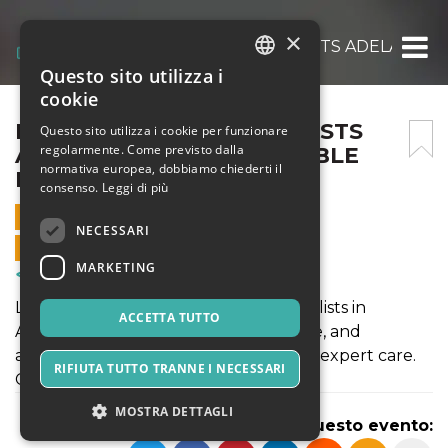
×
EXPERT PIANO REMOVALISTS ADELAIDE | 
Questo sito utilizza i
ITALIAN
cookie
ENGLISH
EXPERT PIANO REMOVALISTS
Questo sito utilizza i cookie per funzionare
regolarmente. Come previsto dalla
ADELAIDE | SAFE & RELIABLE
SPANISH
normativa europea, dobbiamo chiederti il
PIANO MOVING SERVICES
consenso.
Leggi di più
18 LUGLIO 2025 - 21:00
NECESSARI
VENDITE ONLINE TERMINATE
MARKETING
Corsi & Formazione
Looking for professional piano removalists in
ACCETTA TUTTO
Adelaide? Rmoverz offers safe, reliable, and
affordable piano moving services with expert care.
RIFIUTA TUTTO TRANNE I NECESSARI
Call now for a free quote!
MOSTRA DETTAGLI
Condividi questo evento: