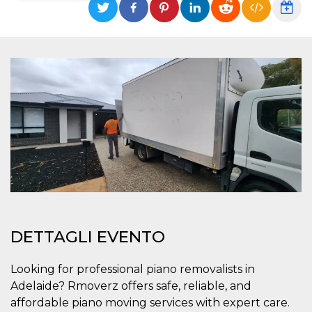
Necessari
Marketing
I cookie strettamente necessari o tecnici sono
indispensabili al funzionamento del sito. I
servizi qui presenti non potranno funzionare
senza.
Provider /
Nome
Scadenza
Descrizione
Dominio
cf_clearance
1 anno
Clearance
Cloudflare,
Cookie from
Inc.
CloudFlare
.oooh.events
stores the proof
of challenge
passed. It is
used to no
longer issue a
captcha or
jschallenge
DETTAGLI EVENTO
challenge if
present. It is
required to
reach origin
Looking for professional piano removalists in
server.
Adelaide? Rmoverz offers safe, reliable, and
wordpress_test_cookie
Sessione
Cookie di
Automattic
affordable piano moving services with expert care.
Wordpress,
Inc.
verifica che il