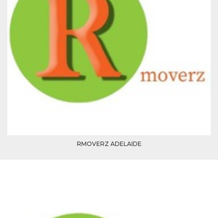
mese
viene
m.stripe.com
generalmente
utilizzato per le
prestazioni e
l'ottimizzazione
dei servizi di
elaborazione
dei pagamenti,
facilitando la
memorizzazione
dei contenuti
sul browser per
rendere le
pagine più
veloci.
CookieScriptConsent
4
Questo cookie
CookieScript
settimane
viene utilizzato
oooh.events
2 giorni
dal servizio
Cookie-
Script.com per
RMOVERZ ADELAIDE
ricordare le
preferenze di
consenso sui
cookie dei
visitatori. È
necessario che il
banner dei
cookie di
Cookie-
Script.com
funzioni