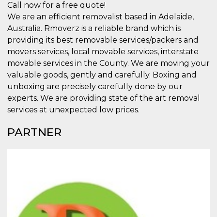
.oooh.events
Call now for a free quote!
browser accetti i
cookie.
We are an efficient removalist based in Adelaide,
Australia. Rmoverz is a reliable brand which is
PHPSESSID
Sessione
Cookie
PHP.net
generato da
oooh.events
providing its best removable services/packers and
applicazioni
basate sul
movers services, local movable services, interstate
linguaggio PHP.
Si tratta di un
movable services in the County. We are moving your
identificatore
valuable goods, gently and carefully. Boxing and
generico
utilizzato per
unboxing are precisely carefully done by our
mantenere le
variabili di
experts. We are providing state of the art removal
sessione utente.
services at unexpected low prices.
Normalmente è
un numero
generato in
PARTNER
modo casuale, il
modo in cui
viene utilizzato
può essere
specifico per il
sito, ma un
buon esempio è
mantenere uno
stato di accesso
per un utente
tra le pagine.
m
1 anno 1
Questo cookie
Stripe