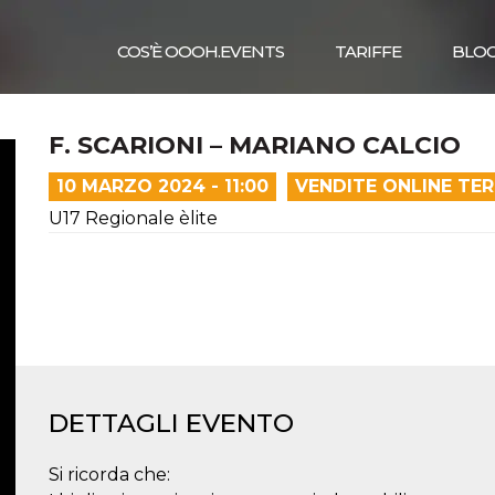
COS’È OOOH.EVENTS
TARIFFE
BLO
F. SCARIONI – MARIANO CALCIO
10 MARZO 2024 - 11:00
VENDITE ONLINE TE
U17 Regionale èlite
DETTAGLI EVENTO
Si ricorda che: