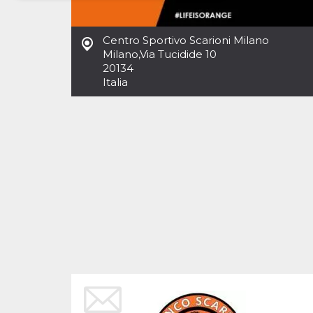
Necessari
Marketing
Centro Sportivo Scarioni Milano
I cookie strettamente necessari o tecnici sono
Milano
,
Via Tucidide 10
indispensabili al funzionamento del sito. I
20134
servizi qui presenti non potranno funzionare
Italia
senza.
Provider /
Nome
Scadenza
Descrizione
Dominio
cf_clearance
1 anno
Clearance
Cloudflare,
Cookie from
Inc.
CloudFlare
.oooh.events
stores the proof
of challenge
passed. It is
used to no
longer issue a
captcha or
jschallenge
challenge if
present. It is
required to
reach origin
server.
wordpress_test_cookie
Sessione
Cookie di
Automattic
Wordpress,
Inc.
verifica che il