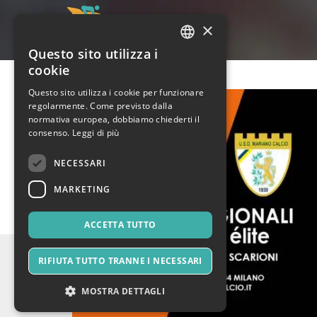
×
Questo sito utilizza i
ITALIAN
cookie
ENGLISH
Questo sito utilizza i cookie per funzionare
regolarmente. Come previsto dalla
SPANISH
normativa europea, dobbiamo chiederti il
consenso.
Leggi di più
NECESSARI
MARKETING
ACCETTA TUTTO
RIFIUTA TUTTO TRANNE I NECESSARI
MOSTRA DETTAGLI