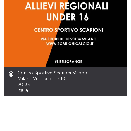
.oooh.events
browser accetti i
cookie.
PHPSESSID
Sessione
Cookie
PHP.net
generato da
oooh.events
applicazioni
basate sul
linguaggio PHP.
Si tratta di un
identificatore
generico
utilizzato per
mantenere le
variabili di
sessione utente.
Normalmente è
un numero
Centro Sportivo Scarioni Milano
generato in
Milano
,
Via Tucidide 10
modo casuale, il
modo in cui
20134
viene utilizzato
Italia
può essere
specifico per il
sito, ma un
buon esempio è
mantenere uno
stato di accesso
per un utente
tra le pagine.
m
1 anno 1
Questo cookie
Stripe