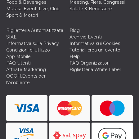
Food & Beverages
Meeting, Fiere, Congressi
o persistent
30 giorni
Musica, Eventi Live, Club
Salute & Benessere
Sport & Motori
datr
2 anni
Questo coo
Meta
identifica il
Platform Inc.
browser che
.facebook.com
connette a
Biglietteria Automatizzata
Blog
Facebook. 
SIAE
Archivio Eventi
direttament
legato alla 
Informativa sulla Privacy
Informativa sui Cookies
Facebook
Condizioni di utilizzo
Tutorial: crea un evento
dell'utente.
Facebook s
App Mobile
Help
che viene
FAQ Utenti
FAQ Organizzatori
utilizzato p
aiutare con 
Affiliate Marketing
Biglietteria White Label
sicurezza e a
OOOH.Events per
di accesso
sospette, in
l’Ambiente
particolare p
rilevamento
bot che ten
di accedere 
servizio. F
afferma anc
il profilo
comportame
associato a
ciascun coo
datr viene
eliminato d
giorni. Que