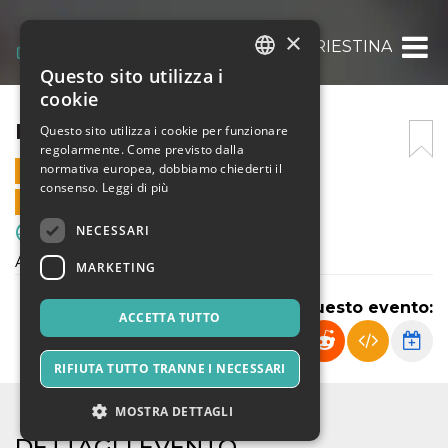
×
F. SCARIONI – TRIESTINA
Questo sito utilizza i
ITALIAN
cookie
ENGLISH
F. SCARIONI – TRIESTINA
Questo sito utilizza i cookie per funzionare
regolarmente. Come previsto dalla
SPANISH
normativa europea, dobbiamo chiederti il
7 APRILE 2024 - 11:00
consenso.
Leggi di più
VENDITE ONLINE TERMINATE
NECESSARI
Sport & Motori
Allievi Regionali Under 16
MARKETING
Condividi questo evento:
ACCETTA TUTTO
RIFIUTA TUTTO TRANNE I NECESSARI
MOSTRA DETTAGLI
DETTAGLI EVENTO