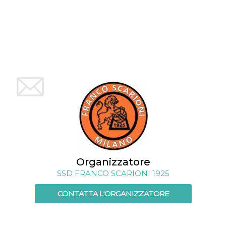
mese
viene
m.stripe.com
generalmente
utilizzato per le
prestazioni e
l'ottimizzazione
dei servizi di
elaborazione
dei pagamenti,
facilitando la
memorizzazione
dei contenuti
sul browser per
rendere le
pagine più
veloci.
CookieScriptConsent
4
Questo cookie
CookieScript
settimane
viene utilizzato
oooh.events
2 giorni
dal servizio
Cookie-
Script.com per
ricordare le
preferenze di
Organizzatore
consenso sui
cookie dei
SSD FRANCO SCARIONI 1925
visitatori. È
necessario che il
banner dei
CONTATTA L'ORGANIZZATORE
cookie di
Cookie-
Script.com
funzioni