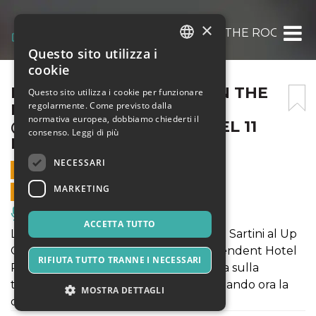
×
FABRIZIO SARTINI – UP ON THE ROOF M
Questo sito utilizza i
ITALIAN
cookie
ENGLISH
FABRIZIO SARTINI – UP ON THE
Questo sito utilizza i cookie per funzionare
regolarmente. Come previsto dalla
ROOF MUSIC CLUB
SPANISH
normativa europea, dobbiamo chiederti il
@THEINDEPENDENTHOTEL 11
consenso.
Leggi di più
NOVEMBRE 2019
NECESSARI
11 NOVEMBRE 2019 - 20:00
MARKETING
VENDITE ONLINE TERMINATE
Musica, Eventi Live, Club
ACCETTA TUTTO
L' 11 novembre 2019 alle 20:00 Fabrizio Sartini al Up
On The Roof Music Club @TheIndependent Hotel
RIFIUTA TUTTO TRANNE I NECESSARI
Roma. Regalati una meravigliosa serata sulla
terrazza più alta dell'Esquilino, acquistando ora la
MOSTRA DETTAGLI
cena in offerta promo!