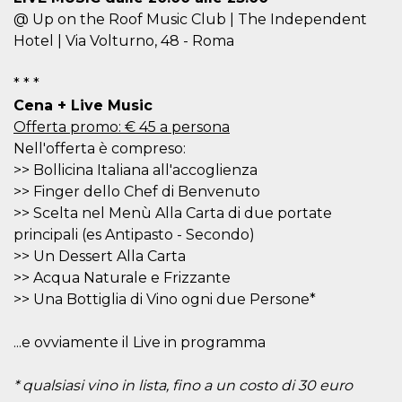
o persistent
@ Up on the Roof Music Club | The Independent
30 giorni
Hotel | Via Volturno, 48 - Roma
datr
2 anni
Questo coo
Meta
identifica il
Platform Inc.
browser che
.facebook.com
* * *
connette a
Facebook. 
Cena + Live Music
direttament
legato alla 
Offerta promo: € 45 a persona
Facebook
Nell'offerta è compreso:
dell'utente.
Facebook s
>> Bollicina Italiana all'accoglienza
che viene
utilizzato p
>> Finger dello Chef di Benvenuto
aiutare con 
>> Scelta nel Menù Alla Carta di due portate
sicurezza e a
di accesso
principali (es Antipasto - Secondo)
sospette, in
particolare p
>> Un Dessert Alla Carta
rilevamento
bot che ten
>> Acqua Naturale e Frizzante
di accedere 
>> Una Bottiglia di Vino ogni due Persone*
servizio. F
afferma anc
il profilo
comportame
...e ovviamente il Live in programma
associato a
ciascun coo
datr viene
* qualsiasi vino in lista, fino a un costo di 30 euro
eliminato d
giorni. Que