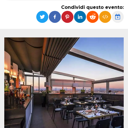
Condividi questo evento:
Necessari
Marketing
I cookie strettamente necessari o tecnici sono
indispensabili al funzionamento del sito. I
servizi qui presenti non potranno funzionare
senza.
Provider /
Nome
Scadenza
Descrizione
Dominio
cf_clearance
1 anno
Clearance
Cloudflare,
Cookie from
Inc.
CloudFlare
.oooh.events
stores the proof
of challenge
passed. It is
used to no
longer issue a
captcha or
jschallenge
challenge if
present. It is
required to
reach origin
server.
wordpress_test_cookie
Sessione
Cookie di
Automattic
Wordpress,
Inc.
verifica che il