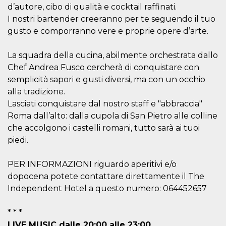
correttamente.
d’autore, cibo di qualità e cocktail raffinati.
I nostri bartender creeranno per te seguendo il tuo
Storage declaration
gusto e comporranno vere e proprie opere d’arte.
Storage
Nome
Descrizione
type
La squadra della cucina, abilmente orchestrata dallo
fbssls_314278995690155
Session
storage
Chef Andrea Fusco cercherà di conquistare con
semplicità sapori e gusti diversi, ma con un occhio
wpEmojiSettingsSupports
Session
storage
alla tradizione.
cn_uc__
Local
Lasciati conquistare dal nostro staff e "abbraccia"
storage
Roma dall’alto: dalla cupola di San Pietro alle colline
che accolgono i castelli romani, tutto sarà ai tuoi
piedi.
PER INFORMAZIONI riguardo aperitivi e/o
dopocena potete contattare direttamente il The
Independent Hotel a questo numero: 064452657
Provider /
Nome
Scadenza
Descrizione
Dominio
c_user
4
Cookie di a
Meta
* * *
settimane
utente. Può
Platform Inc.
LIVE MUSIC dalle 20:00 alle 23:00
2 giorni
essere di se
.facebook.com