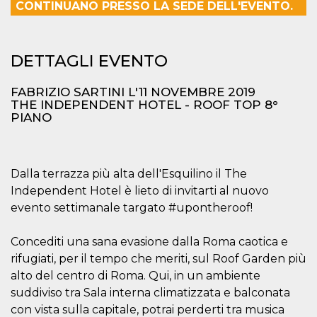
mese
viene
m.stripe.com
CONTINUANO PRESSO LA SEDE DELL'EVENTO.
generalmente
utilizzato per le
prestazioni e
l'ottimizzazione
dei servizi di
DETTAGLI EVENTO
elaborazione
dei pagamenti,
facilitando la
FABRIZIO SARTINI L'11 NOVEMBRE 2019
memorizzazione
dei contenuti
THE INDEPENDENT HOTEL - ROOF TOP 8°
sul browser per
PIANO
rendere le
pagine più
veloci.
CookieScriptConsent
4
Questo cookie
CookieScript
settimane
viene utilizzato
oooh.events
Dalla terrazza più alta dell'Esquilino il The
2 giorni
dal servizio
Independent Hotel è lieto di invitarti al nuovo
Cookie-
Script.com per
evento settimanale targato #upontheroof!
ricordare le
preferenze di
consenso sui
cookie dei
Concediti una sana evasione dalla Roma caotica e
visitatori. È
rifugiati, per il tempo che meriti, sul Roof Garden più
necessario che il
banner dei
alto del centro di Roma. Qui, in un ambiente
cookie di
Cookie-
suddiviso tra Sala interna climatizzata e balconata
Script.com
con vista sulla capitale, potrai perderti tra musica
funzioni