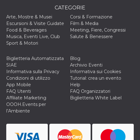
privacy,
CATEGORIE
garantendo 
loro prefer
siano onora
Arte, Mostre & Musei
Corsi & Formazione
nelle sessio
Escursioni & Visite Guidate
Film & Media
future.
Food & Beverages
Meeting, Fiere, Congressi
__Secure-ROLLOUT_TOKEN
.youtube.com
5 mesi 4
Utilizzato d
Musica, Eventi Live, Club
Salute & Benessere
settimane
YouTube pe
Sport & Motori
gestire
l'implement
e la
sperimenta
Biglietteria Automatizzata
Blog
delle funzio
SIAE
Archivio Eventi
Aiuta Googl
controllare 
Informativa sulla Privacy
Informativa sui Cookies
nuove
Condizioni di utilizzo
Tutorial: crea un evento
funzionalità
modifiche
App Mobile
Help
dell'interfac
FAQ Utenti
FAQ Organizzatori
vengono mo
agli utenti
Affiliate Marketing
Biglietteria White Label
nell'ambito 
OOOH.Events per
e
implementa
l’Ambiente
graduali,
garantendo
un'esperien
coerente pe
determinat
utente dura
esperiment