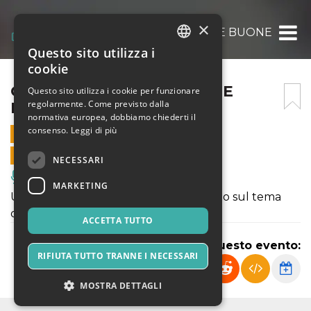
×
QUESTIONARIO PER ANIME BUONE
Questo sito utilizza i
ITALIAN
cookie
ENGLISH
QUESTIONARIO PER ANIME
Questo sito utilizza i cookie per funzionare
regolarmente. Come previsto dalla
BUONE
SPANISH
normativa europea, dobbiamo chiederti il
consenso.
Leggi di più
21 FEBBRAIO 2025 - 19:30
VENDITE ONLINE TERMINATE
NECESSARI
Musica, Eventi Live, Club
MARKETING
Un incontro, uno scontro, un confronto sul tema
della felicità.
ACCETTA TUTTO
Condividi questo evento:
RIFIUTA TUTTO TRANNE I NECESSARI
MOSTRA DETTAGLI