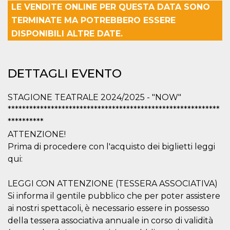
LE VENDITE ONLINE PER QUESTA DATA SONO
Necessari
Marketing
TERMINATE MA POTREBBERO ESSERE
DISPONIBILI ALTRE DATE.
I cookie strettamente necessari o tecnici sono
indispensabili al funzionamento del sito. I
servizi qui presenti non potranno funzionare
senza.
DETTAGLI EVENTO
Provider /
Nome
Scadenza
Descrizione
Dominio
STAGIONE TEATRALE 2024/2025 - "NOW"
cf_clearance
1 anno
Clearance
Cloudflare,
Cookie from
Inc.
***********************************************************
CloudFlare
.oooh.events
**********
stores the proof
of challenge
ATTENZIONE!
passed. It is
used to no
Prima di procedere con l'acquisto dei biglietti leggi
longer issue a
captcha or
qui:
jschallenge
challenge if
present. It is
LEGGI CON ATTENZIONE (TESSERA ASSOCIATIVA)
required to
reach origin
Si informa il gentile pubblico che per poter assistere
server.
ai nostri spettacoli, è necessario essere in possesso
wordpress_test_cookie
Sessione
Cookie di
Automattic
della tessera associativa annuale in corso di validità
Wordpress,
Inc.
verifica che il