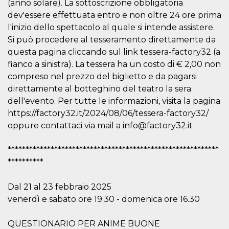
.oooh.events
(anno solare). La sottoscrizione obbligatoria
browser accetti i
dev'essere effettuata entro e non oltre 24 ore prima
cookie.
l'inizio dello spettacolo al quale si intende assistere.
PHPSESSID
Sessione
Cookie
PHP.net
generato da
oooh.events
Si può procedere al tesseramento direttamente da
applicazioni
basate sul
questa pagina cliccando sul link tessera-factory32 (a
linguaggio PHP.
fianco a sinistra). La tessera ha un costo di € 2,00 non
Si tratta di un
identificatore
compreso nel prezzo del biglietto e da pagarsi
generico
utilizzato per
direttamente al botteghino del teatro la sera
mantenere le
dell'evento. Per tutte le informazioni, visita la pagina
variabili di
sessione utente.
https://factory32.it/2024/08/06/tessera-factory32/
Normalmente è
un numero
oppure contattaci via mail a info@factory32.it
generato in
modo casuale, il
modo in cui
***********************************************************
viene utilizzato
può essere
**********
specifico per il
sito, ma un
buon esempio è
Dal 21 al 23 febbraio 2025
mantenere uno
stato di accesso
venerdì e sabato ore 19.30 - domenica ore 16.30
per un utente
tra le pagine.
QUESTIONARIO PER ANIME BUONE
m
1 anno 1
Questo cookie
Stripe