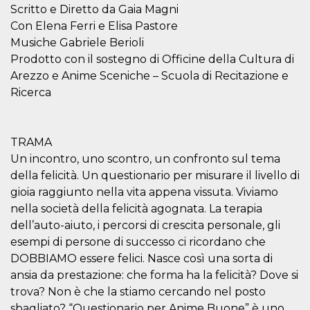
mese
viene
m.stripe.com
Scritto e Diretto da Gaia Magni
generalmente
utilizzato per le
Con Elena Ferri e Elisa Pastore
prestazioni e
l'ottimizzazione
Musiche Gabriele Berioli
dei servizi di
Prodotto con il sostegno di Officine della Cultura di
elaborazione
dei pagamenti,
Arezzo e Anime Sceniche – Scuola di Recitazione e
facilitando la
memorizzazione
Ricerca
dei contenuti
sul browser per
rendere le
pagine più
veloci.
TRAMA
CookieScriptConsent
4
Questo cookie
Un incontro, uno scontro, un confronto sul tema
CookieScript
settimane
viene utilizzato
oooh.events
della felicità. Un questionario per misurare il livello di
2 giorni
dal servizio
Cookie-
gioia raggiunto nella vita appena vissuta. Viviamo
Script.com per
ricordare le
nella società della felicità agognata. La terapia
preferenze di
dell’auto-aiuto, i percorsi di crescita personale, gli
consenso sui
cookie dei
esempi di persone di successo ci ricordano che
visitatori. È
necessario che il
DOBBIAMO essere felici. Nasce così una sorta di
banner dei
cookie di
ansia da prestazione: che forma ha la felicità? Dove si
Cookie-
trova? Non è che la stiamo cercando nel posto
Script.com
funzioni
sbagliato? “Questionario per Anime Buone” è uno