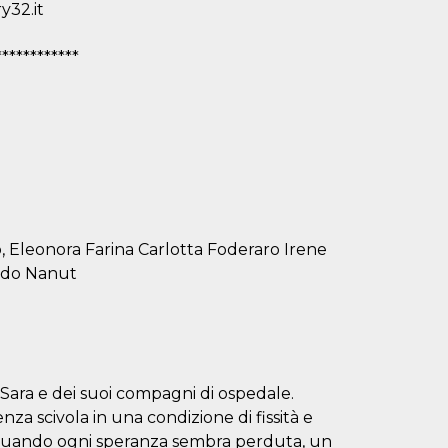
y32.it
************
o, Eleonora Farina Carlotta Foderaro Irene
ardo Nanut
 Sara e dei suoi compagni di ospedale.
enza scivola in una condizione di fissità e
. Quando ogni speranza sembra perduta, un