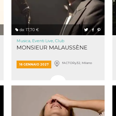
la
one
ioni di
 alle
su siti
.
one del
da: 17,70 €
one,
altri
Musica, Eventi Live, Club
MONSIEUR MALAUSSÈNE
cifici
.
i del
fACTORy32, Milano
16 GENNAIO 2027
e
catore
lizzato
lizzare
à per
er
una
kie
zato da