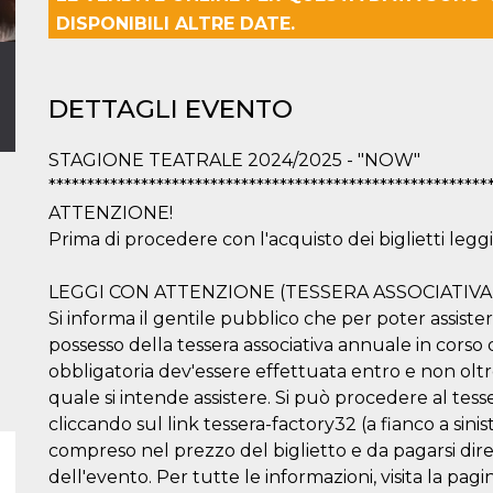
DISPONIBILI ALTRE DATE.
DETTAGLI EVENTO
STAGIONE TEATRALE 2024/2025 - "NOW"
*********************************************************
ATTENZIONE!
Prima di procedere con l'acquisto dei biglietti leggi
LEGGI CON ATTENZIONE (TESSERA ASSOCIATIVA
Si informa il gentile pubblico che per poter assistere
possesso della tessera associativa annuale in corso d
obbligatoria dev'essere effettuata entro e non oltre
quale si intende assistere. Si può procedere al t
cliccando sul link tessera-factory32 (a fianco a sini
compreso nel prezzo del biglietto e da pagarsi dir
dell'evento. Per tutte le informazioni, visita la pag