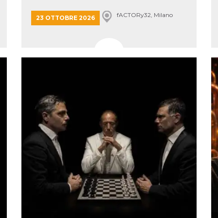
e per
fACTORy32, Milano
23 OTTOBRE 2026
kie
 si
Non è
e
singola
egnala
er
la
ttività
er il
 di
tano
al
acebook
he che
ntale
kie
opo 10
sto