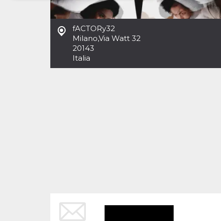
Necessari
Marketing
fACTORy32
I cookie strettamente necessari o tecnici sono
Milano
,
Via Watt 32
indispensabili al funzionamento del sito. I
20143
servizi qui presenti non potranno funzionare
Italia
senza.
Provider /
Nome
Scadenza
Descrizione
Dominio
cf_clearance
1 anno
Clearance
Cloudflare,
Cookie from
Inc.
CloudFlare
.oooh.events
stores the proof
of challenge
passed. It is
used to no
longer issue a
captcha or
jschallenge
challenge if
present. It is
required to
reach origin
server.
wordpress_test_cookie
Sessione
Cookie di
Automattic
Wordpress,
Inc.
verifica che il