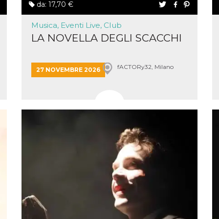
da: 17,70 €
 letto
te Mi
Musica, Eventi Live, Club
ag di
LA NOVELLA DEGLI SCACCHI
su
eb
fACTORy32, Milano
27 NOVEMBRE 2026
la
eguici
” del
i
colgono
ioni
 e
 di
 la
ne di
del
r la
irata.