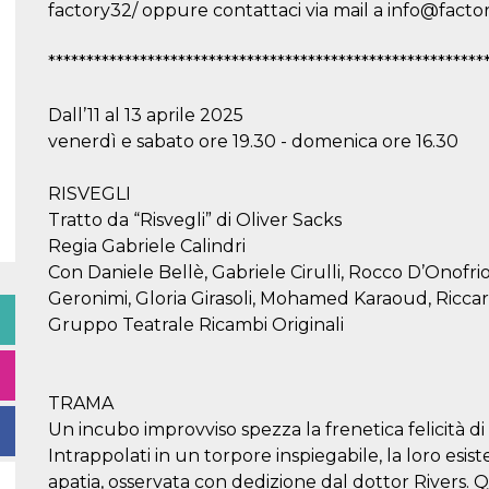
factory32/ oppure contattaci via mail a info@factor
*********************************************************
Dall’11 al 13 aprile 2025
venerdì e sabato ore 19.30 - domenica ore 16.30
RISVEGLI
Tratto da “Risvegli” di Oliver Sacks
Regia Gabriele Calindri
Con Daniele Bellè, Gabriele Cirulli, Rocco D’Onofri
Geronimi, Gloria Girasoli, Mohamed Karaoud, Ricc
Gruppo Teatrale Ricambi Originali
TRAMA
Un incubo improvviso spezza la frenetica felicità di
Intrappolati in un torpore inspiegabile, la loro esist
apatia, osservata con dedizione dal dottor Rivers