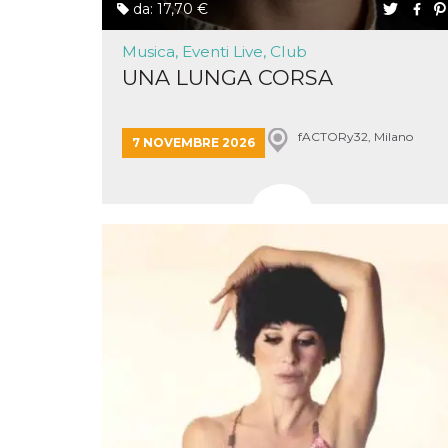
da: 17,70 €
cookie viene
anche trami
piace e altri
Musica, Eventi Live, Club
pulsanti e t
Facebook
UNA LUNGA CORSA
posizionati 
molti siti W
diversi.
fACTORy32, Milano
dpr
.facebook.com
1
permette di
7 NOVEMBRE 2026
settimana
controllare 
funzione “S
su Facebook
pulsante “M
piace”, rac
le impostaz
della lingua
permettono
condividere
pagina.
fr
3 mesi
Contiene la
Meta
combinazio
Platform Inc.
ID univoco 
.facebook.com
browser e
dell'utente,
utilizzata pe
pubblicità m
oo
5 anni
consente
Meta
all'utente di
Platform Inc.