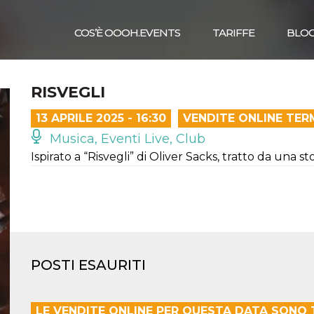
COS’È OOOH.EVENTS
TARIFFE
BLO
RISVEGLI
13 APRILE 2025 - 16:30
VENDITE ONLINE TER
Musica, Eventi Live, Club
Ispirato a “Risvegli” di Oliver Sacks, tratto da una sto
POSTI ESAURITI
LE VENDITE ONLINE PER QUESTA DATA SONO