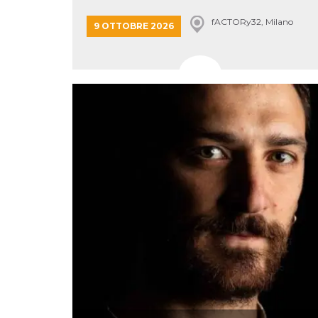
o persistent
30 giorni
fACTORy32, Milano
9 OTTOBRE 2026
datr
2 anni
Questo coo
Meta
identifica il
Platform Inc.
browser che
.facebook.com
connette a
Facebook. 
direttament
legato alla 
Facebook
dell'utente.
Facebook s
che viene
utilizzato p
aiutare con 
sicurezza e a
di accesso
sospette, in
particolare p
rilevamento
bot che ten
di accedere 
servizio. F
afferma anc
il profilo
comportame
associato a
ciascun coo
datr viene
eliminato d
giorni. Que