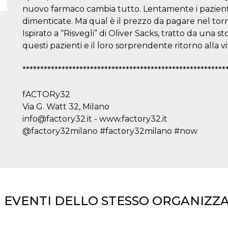
nuovo farmaco cambia tutto. Lentamente i pazienti 
dimenticate. Ma qual è il prezzo da pagare nel torn
Ispirato a “Risvegli” di Oliver Sacks, tratto da una sto
questi pazienti e il loro sorprendente ritorno alla vi
*********************************************************
fACTORy32
Via G. Watt 32, Milano
info@factory32.it - www.factory32.it
@factory32milano #factory32milano #now
I EVENTI DELLO STESSO ORGANIZZ