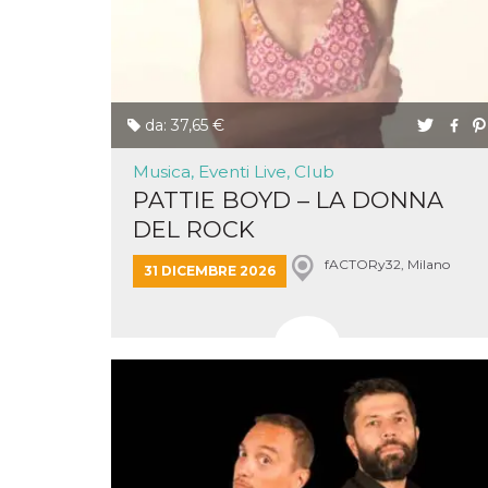
disabilitare 
.facebook.com
visualizzazi
delle inserz
Meta in base
sue attività 
web di terzi
sb
2 anni
Identificazi
Meta
da: 37,65 €
browser di
Platform Inc.
Facebook,
.facebook.com
autenticazi
Musica, Eventi Live, Club
marketing e 
cookie di
PATTIE BOYD – LA DONNA
funzione spe
di Facebook
DEL ROCK
usida
.facebook.com
Sessione
raccoglie
informazion
fACTORy32, Milano
31 DICEMBRE 2026
browser
dell'utente 
dell'identifi
univoco, uti
per persona
la pubblicit
gli utenti
xs
3 mesi
Utilizzato p
Meta
mantenere 
Platform Inc.
sessione
.facebook.com
__cf_bm
29 minuti
Questo coo
Cloudflare
58
viene utiliz
Inc.