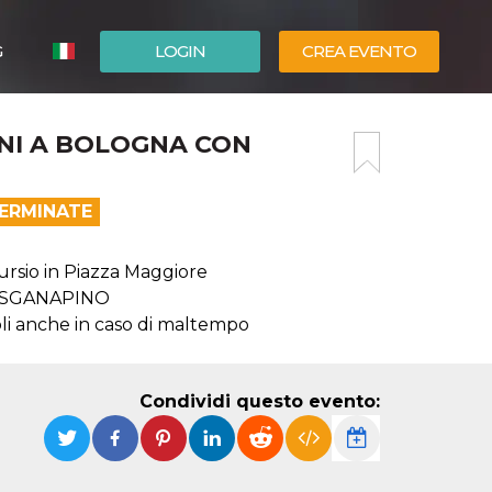
G
LOGIN
CREA EVENTO
ESPAÑOL
INI A BOLOGNA CON
ENGLISH
TERMINATE
ursio in Piazza Maggiore
 e SGANAPINO
oli anche in caso di maltempo
Condividi questo evento: