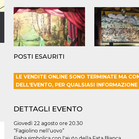
POSTI ESAURITI
LE VENDITE ONLINE SONO TERMINATE MA CO
DELL'EVENTO, PER QUALSIASI INFORMAZIONE 
DETTAGLI EVENTO
Giovedì 22 agosto ore 20.30
“Fagiolino nell’uovo”
Fiaba simbolica con l'aiuto della Fata Bianca