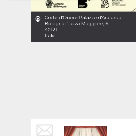
Necessari
Marketing
Corte d'Onore Palazzo d'Accursio
I cookie strettamente necessari o tecnici sono
Bologna
,
Piazza Maggiore, 6
indispensabili al funzionamento del sito. I
40121
servizi qui presenti non potranno funzionare
Italia
senza.
Provider /
Nome
Scadenza
Descrizione
Dominio
cf_clearance
1 anno
Clearance
Cloudflare,
Cookie from
Inc.
CloudFlare
.oooh.events
stores the proof
of challenge
passed. It is
used to no
longer issue a
captcha or
jschallenge
challenge if
present. It is
required to
reach origin
server.
wordpress_test_cookie
Sessione
Cookie di
Automattic
Wordpress,
Inc.
verifica che il