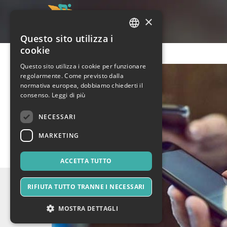
×
Questo sito utilizza i
ITALIAN
cookie
ENGLISH
Questo sito utilizza i cookie per funzionare
regolarmente. Come previsto dalla
SPANISH
normativa europea, dobbiamo chiederti il
consenso.
Leggi di più
NECESSARI
MARKETING
ACCETTA TUTTO
RIFIUTA TUTTO TRANNE I NECESSARI
MOSTRA DETTAGLI