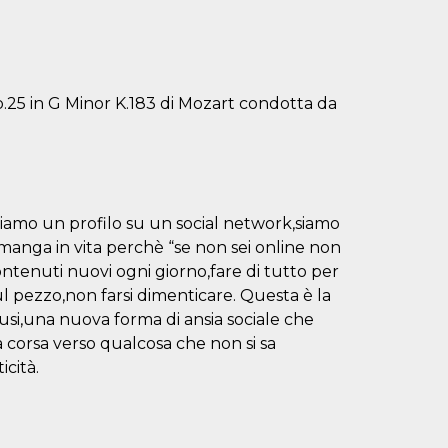
o.25 in G Minor K.183 di Mozart condotta da
iamo un profilo su un social network,siamo
anga in vita perchè “se non sei online non
ntenuti nuovi ogni giorno,fare di tutto per
sul pezzo,non farsi dimenticare. Questa è la
lusi,una nuova forma di ansia sociale che
 corsa verso qualcosa che non si sa
icità.