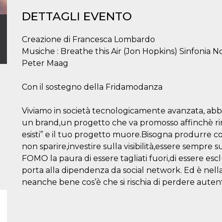
DETTAGLI EVENTO
Creazione di Francesca Lombardo
Musiche : Breathe this Air (Jon Hopkins) Sinfonia N
Peter Maag
Con il sostegno della Fridamodanza
Viviamo in società tecnologicamente avanzata, abb
un brand,un progetto che va promosso affinchè rim
esisti” e il tuo progetto muore.Bisogna produrre co
non sparire,investire sulla visibilità,essere sempre 
FOMO la paura di essere tagliati fuori,di essere esc
porta alla dipendenza da social network. Ed è nella
neanche bene cos’è che si rischia di perdere autent