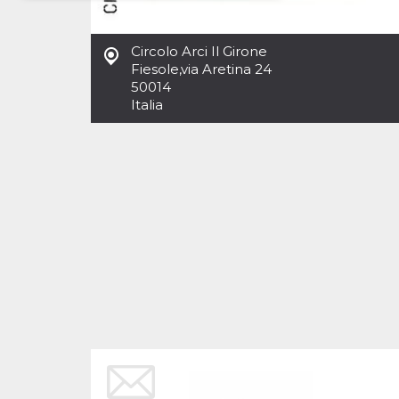
Necessari
Marketing
Circolo Arci Il Girone
I cookie strettamente necessari o tecnici sono
Fiesole
,
via Aretina 24
indispensabili al funzionamento del sito. I
50014
servizi qui presenti non potranno funzionare
Italia
senza.
Provider /
Nome
Scadenza
Descrizione
Dominio
cf_clearance
1 anno
Clearance
Cloudflare,
Cookie from
Inc.
CloudFlare
.oooh.events
stores the proof
of challenge
passed. It is
used to no
longer issue a
captcha or
jschallenge
challenge if
present. It is
required to
reach origin
server.
wordpress_test_cookie
Sessione
Cookie di
Automattic
Wordpress,
Inc.
verifica che il