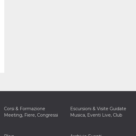
Corsi & Formazione
Escursioni & Visite Guidate
Meeting, Fiere, Congressi
Musica, Eventi Live, Club