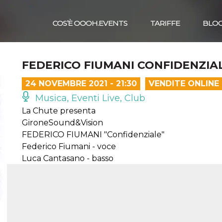
COS’È OOOH.EVENTS
TARIFFE
BLO
FEDERICO FIUMANI CONFIDENZIA
24 NOVEMBRE 2021 - 21:30
VENDITE ONLINE
Musica, Eventi Live, Club
La Chute presenta
GironeSound&Vision
FEDERICO FIUMANI "Confidenziale"
Federico Fiumani - voce
Luca Cantasano - basso