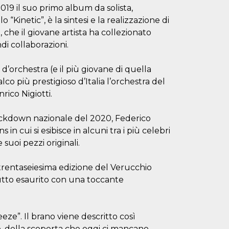
019 il suo primo album da solista,
 “Kinetic”, è la sintesi e la realizzazione di
 che il giovane artista ha collezionato
di collaborazioni.
d’orchestra (e il più giovane di quella
lco più prestigioso d’Italia l’orchestra del
rico Nigiotti.
ockdown nazionale del 2020, Federico
n cui si esibisce in alcuni tra i più celebri
suoi pezzi originali.
 trentaseiesima edizione del Verucchio
tutto esaurito con una toccante
Breeze”. Il brano viene descritto così
tro, della scoperta che oggi ci mancano