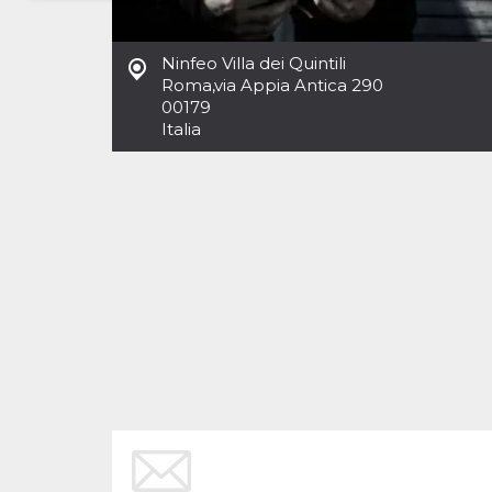
Necessari
Marketing
Ninfeo Villa dei Quintili
I cookie strettamente necessari o tecnici sono
Roma
,
via Appia Antica 290
indispensabili al funzionamento del sito. I
00179
servizi qui presenti non potranno funzionare
Italia
senza.
Provider /
Nome
Scadenza
Descrizione
Dominio
cf_clearance
1 anno
Clearance
Cloudflare,
Cookie from
Inc.
CloudFlare
.oooh.events
stores the proof
of challenge
passed. It is
used to no
longer issue a
captcha or
jschallenge
challenge if
present. It is
required to
reach origin
server.
wordpress_test_cookie
Sessione
Cookie di
Automattic
Wordpress,
Inc.
verifica che il