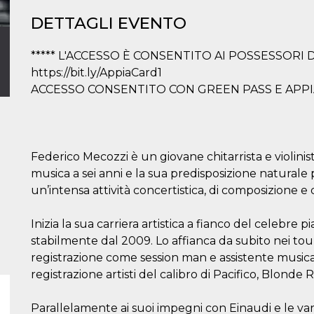
DETTAGLI EVENTO
***** L'ACCESSO È CONSENTITO AI POSSESSORI D
https://bit.ly/AppiaCard1
ACCESSO CONSENTITO CON GREEN PASS E APP
Federico Mecozzi è un giovane chitarrista e violinista
musica a sei anni e la sua predisposizione naturale 
un’intensa attività concertistica, di composizione e
Inizia la sua carriera artistica a fianco del celebre
stabilmente dal 2009. Lo affianca da subito nei tour
registrazione come session man e assistente musical
registrazione artisti del calibro di Pacifico, Blonde R
Parallelamente ai suoi impegni con Einaudi e le varie