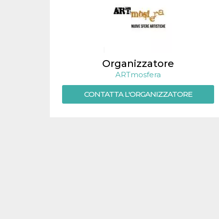
.oooh.events
browser accetti i
cookie.
PHPSESSID
Sessione
Cookie
PHP.net
generato da
oooh.events
applicazioni
basate sul
linguaggio PHP.
Organizzatore
Si tratta di un
identificatore
ARTmosfera
generico
utilizzato per
mantenere le
CONTATTA L'ORGANIZZATORE
variabili di
sessione utente.
Normalmente è
un numero
generato in
modo casuale, il
modo in cui
viene utilizzato
può essere
specifico per il
sito, ma un
buon esempio è
mantenere uno
stato di accesso
per un utente
tra le pagine.
m
1 anno 1
Questo cookie
Stripe