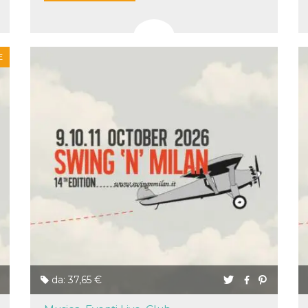
E
da: 37,65 €
ccesso
ssione