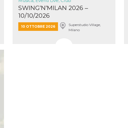
Musica, Eventi Live, Club
e per
SWING’N’MILAN 2026 –
10/10/2026
kie
 si
Superstudio Village,
10 OTTOBRE 2026
Milano
Non è
e
singola
egnala
er
la
ttività
er il
 di
tano
al
acebook
he che
ntale
kie
opo 10
sto