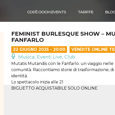
COS’È OOOH.EVENTS
TARIFFE
BLO
FEMINIST BURLESQUE SHOW – MU
FANFARLO
22 GIUGNO 2025 - 20:00
VENDITE ONLINE T
Musica, Eventi Live, Club
Mutatis Mutandis con le Fanfarlo: un viaggio nel
comunità. Raccontiamo storie di trasformazione, di 
identità.
Lo spettacolo inizia alle 21
BIGLIETTO ACQUISTABILE SOLO ONLINE