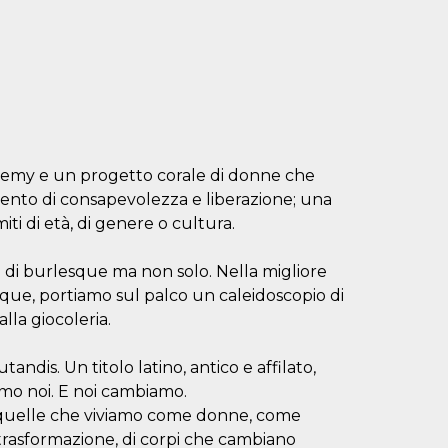
demy e un progetto corale di donne che
nto di consapevolezza e liberazione; una
iti di età, di genere o cultura.
di burlesque ma non solo. Nella migliore
que, portiamo sul palco un caleidoscopio di
lla giocoleria.
tandis. Un titolo latino, antico e affilato,
mo noi. E noi cambiamo.
 quelle che viviamo come donne, come
rasformazione, di corpi che cambiano