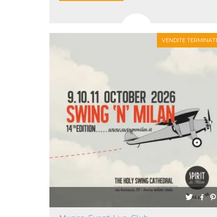
correttamente.
Storage declaration
Storage
Nome
Descrizione
VENDITE TERMINAT
type
fbssls_314278995690155
Session
storage
wpEmojiSettingsSupports
Session
storage
cn_uc__
Local
storage
Provider /
Nome
Scadenza
Descrizione
Dominio
c_user
4
Cookie di a
Meta
settimane
utente. Può
Platform Inc.
2 giorni
essere di se
.facebook.com