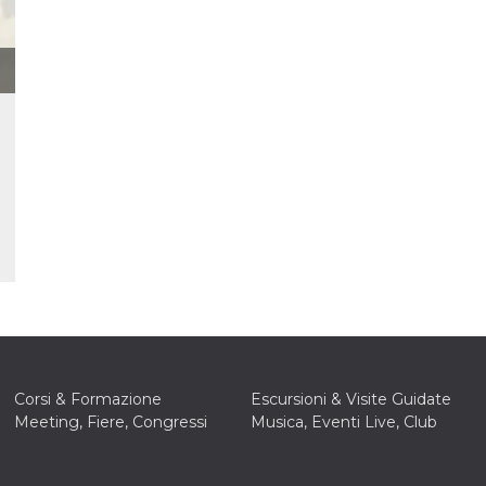
 letto
te Mi
ag di
su
eb
la
eguici
” del
i
colgono
ioni
 e
 di
 la
ne di
del
Corsi & Formazione
Escursioni & Visite Guidate
r la
Meeting, Fiere, Congressi
Musica, Eventi Live, Club
irata.