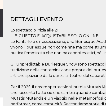
DETTAGLI EVENTO
Lo spettacolo inizia alle 21
IL BIGLIETTO E' ACQUISTABILE SOLO ONLINE
Le Fanfarlo è un’associazione, una Burlesque Aca
vivono il burlesque non come fine ma come strume
pratica femminista che non ha canoni estetici, né lim
Gli Unpredictable Burlesque Show sono spettacoli 
tradizione della contaminazione propria del burles
arti che spaziano dalla danza al teatro, dal cabaret a
Per il 2025, il nostro spettacolo si intitola Mutatis Mu
che racconta tutto ciò che cambia quando cambia
Mutatis Mutandis è un viaggio nelle metamorfosi:
performer, come comunità. Raccontiamo storie di t