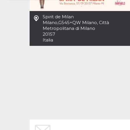
Necessari
Marketing
Spirit de Milan
I cookie strettamente necessari o tecnici sono
Milano
,
G545+QW Milano, Città
indispensabili al funzionamento del sito. I
Metropolitana di Milano
servizi qui presenti non potranno funzionare
20157
senza.
Italia
Provider /
Nome
Scadenza
Descrizione
Dominio
cf_clearance
1 anno
Clearance
Cloudflare,
Cookie from
Inc.
CloudFlare
.oooh.events
stores the proof
of challenge
passed. It is
used to no
longer issue a
captcha or
jschallenge
challenge if
present. It is
required to
reach origin
server.
wordpress_test_cookie
Sessione
Cookie di
Automattic
Wordpress,
Inc.
verifica che il