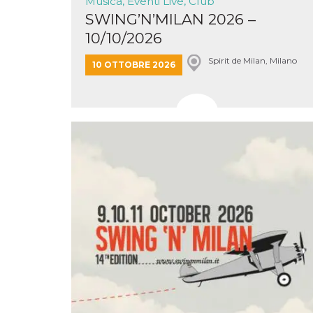
Musica, Eventi Live, Club
o persistent
SWING’N’MILAN 2026 –
30 giorni
10/10/2026
datr
2 anni
Questo coo
Meta
identifica il
Platform Inc.
browser che
.facebook.com
Spirit de Milan, Milano
10 OTTOBRE 2026
connette a
Facebook. 
direttament
legato alla 
Facebook
dell'utente.
Facebook s
che viene
utilizzato p
aiutare con 
sicurezza e a
di accesso
sospette, in
particolare p
rilevamento
bot che ten
di accedere 
servizio. F
afferma anc
il profilo
comportame
associato a
ciascun coo
datr viene
eliminato d
giorni. Que