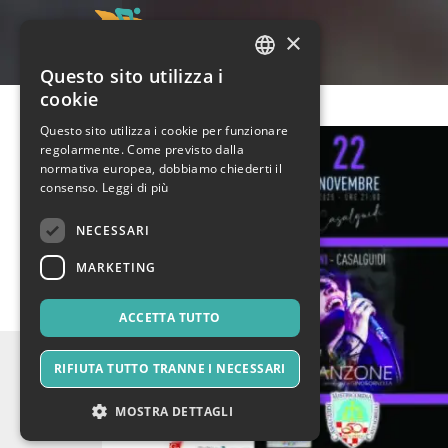
×
Questo sito utilizza i
ITALIAN
cookie
ENGLISH
Questo sito utilizza i cookie per funzionare
regolarmente. Come previsto dalla
SPANISH
normativa europea, dobbiamo chiederti il
consenso.
Leggi di più
NECESSARI
MARKETING
ACCETTA TUTTO
RIFIUTA TUTTO TRANNE I NECESSARI
MOSTRA DETTAGLI