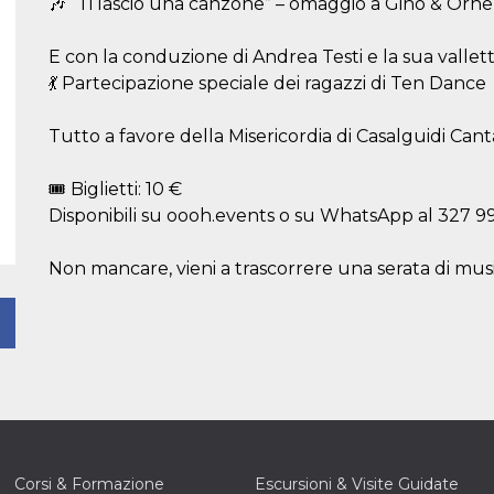
🎶 “Ti lascio una canzone” – omaggio a Gino & Orne
E con la conduzione di Andrea Testi e la sua vallet
💃 Partecipazione speciale dei ragazzi di Ten Dance
Tutto a favore della Misericordia di Casalguidi Canta
🎟 Biglietti: 10 €
Disponibili su oooh.events o su WhatsApp al 327 
Non mancare, vieni a trascorrere una serata di music
Corsi & Formazione
Escursioni & Visite Guidate