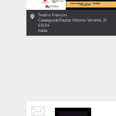
Necessari
Marketing
Teatro Francini
I cookie strettamente necessari o tecnici sono
Casalguidi
,
Piazza Vittorio Veneto, 21
indispensabili al funzionamento del sito. I
51034
servizi qui presenti non potranno funzionare
Italia
senza.
Provider /
Nome
Scadenza
Descrizione
Dominio
cf_clearance
1 anno
Clearance
Cloudflare,
Cookie from
Inc.
CloudFlare
.oooh.events
stores the proof
of challenge
passed. It is
used to no
longer issue a
captcha or
jschallenge
challenge if
present. It is
required to
reach origin
server.
wordpress_test_cookie
Sessione
Cookie di
Automattic
Wordpress,
Inc.
verifica che il