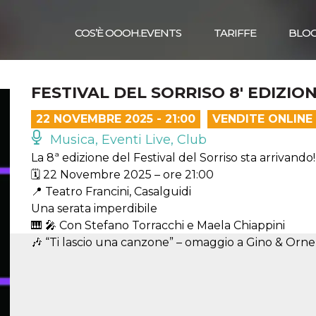
COS’È OOOH.EVENTS
TARIFFE
BLO
FESTIVAL DEL SORRISO 8′ EDIZIO
22 NOVEMBRE 2025 - 21:00
VENDITE ONLINE
Musica, Eventi Live, Club
La 8ª edizione del Festival del Sorriso sta arrivando!
🗓 22 Novembre 2025 – ore 21:00
📍 Teatro Francini, Casalguidi
Una serata imperdibile
🎹 🎤 Con Stefano Torracchi e Maela Chiappini
🎶 “Ti lascio una canzone” – omaggio a Gino & Orne