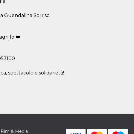
lla
ta Guendalina Sorriso!
grillo ❤️
9953100
a, spettacolo e solidarietà!
Film & Media