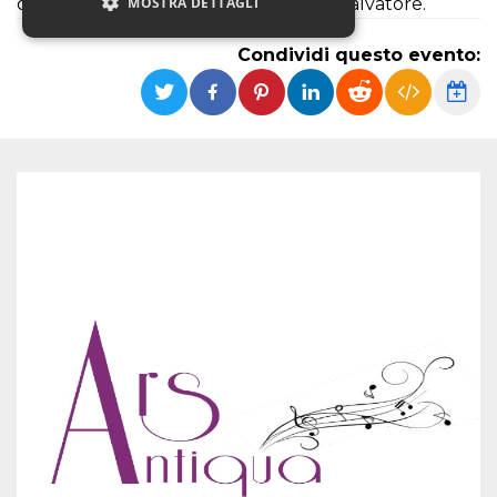
cornice della Chiesa-Rettoria del SS. Salvatore.
MOSTRA DETTAGLI
Condividi questo evento:
Necessari
Marketing
Non classificati
I cookie strettamente necessari o tecnici sono
indispensabili al funzionamento del sito. I
servizi qui presenti non potranno funzionare
senza.
Provider /
Nome
Scadenza
Descrizione
Dominio
cf_clearance
1 anno
Clearance
Cloudflare,
Cookie from
Inc.
CloudFlare
.oooh.events
stores the proof
of challenge
passed. It is
used to no
longer issue a
captcha or
jschallenge
challenge if
present. It is
required to
reach origin