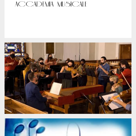
server.
wordpress_test_cookie
Sessione
Cookie di
Automattic
Wordpress,
Inc.
verifica che il
.oooh.events
browser accetti i
cookie.
PHPSESSID
Sessione
Cookie
PHP.net
generato da
oooh.events
applicazioni
basate sul
linguaggio PHP.
Si tratta di un
identificatore
generico
utilizzato per
mantenere le
variabili di
sessione utente.
Normalmente è
un numero
generato in
modo casuale, il
modo in cui
viene utilizzato
può essere
specifico per il
sito, ma un
buon esempio è
mantenere uno
stato di accesso