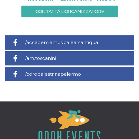
CONTATTA L'ORGANIZZATORE
/accademiamusicalearsantiqua
/am.toscanini
/coropalestrinapalermo