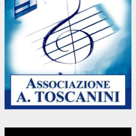
per un utente
tra le pagine.
CookieScriptConsent
4
Questo cookie
CookieScript
settimane
viene utilizzato
oooh.events
2 giorni
dal servizio
Cookie-
Script.com per
ricordare le
preferenze di
consenso sui
cookie dei
visitatori. È
necessario che il
banner dei
cookie di
Cookie-
Script.com
funzioni
correttamente.
m
1 anno 1
Questo cookie
Stripe
mese
viene
m.stripe.com
generalmente
utilizzato per le
prestazioni e
l'ottimizzazione
dei servizi di
elaborazione
dei pagamenti,
facilitando la