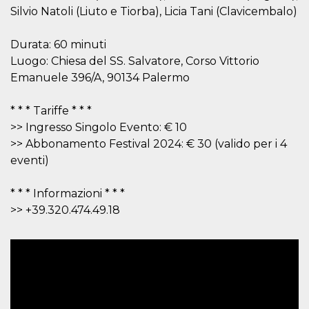
ciascun coo
Silvio Natoli (Liuto e Tiorba), Licia Tani (Clavicembalo)
datr viene
eliminato d
giorni. Que
Durata: 60 minuti
cookie viene
anche trami
Luogo: Chiesa del SS. Salvatore, Corso Vittorio
piace e altri
pulsanti e t
Emanuele 396/A, 90134 Palermo
Facebook
posizionati 
molti siti W
* * * Tariffe * * *
diversi.
>> Ingresso Singolo Evento: € 10
dpr
.facebook.com
1
permette di
settimana
controllare 
>> Abbonamento Festival 2024: € 30 (valido per i 4
funzione “S
eventi)
su Facebook
pulsante “M
piace”, rac
le impostaz
* * * Informazioni * * *
della lingua
>> +39.320.474.49.18
permettono
condividere
pagina.
fr
2 mesi 4
Contiene la
Meta
settimane
combinazio
Platform Inc.
ID univoco 
.facebook.com
browser e
dell'utente,
utilizzata pe
pubblicità m