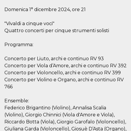
c_user
4
Cookie di a
Meta
Domenica 1° dicembre 2024, ore 21
settimane
utente. Può
Platform Inc.
2 giorni
essere di se
.facebook.com
o persistent
30 giorni
"Vivaldi a cinque voci"
Quattro concerti per cinque strumenti solisti
datr
1 anno 11
Questo coo
Meta
mesi
identifica il
Platform Inc.
browser che
.facebook.com
connette a
Programma:
Facebook. 
direttament
legato alla 
Concerto per Liuto, archi e continuo RV 93
Facebook
dell'utente.
Concerto per Viola d’Amore, archi e continuo RV 392
Facebook s
Concerto per Violoncello, archi e continuo RV 399
che viene
utilizzato p
Concerto per Violino e Organo, archi e continuo RV
aiutare con 
sicurezza e a
766
di accesso
sospette, in
particolare p
Ensemble:
rilevamento
bot che ten
Federico Brigantino (Violino), Annalisa Scalia
di accedere 
servizio. F
(Violino), Giorgio Chinnici (Viola d'Amore e Viola),
afferma anc
Riccardo Botta (Viola), Giorgio Garofalo (Violoncello),
il profilo
comportame
Giuliana Garda (Violoncello), Giosuè D’Asta (Organo),
associato a