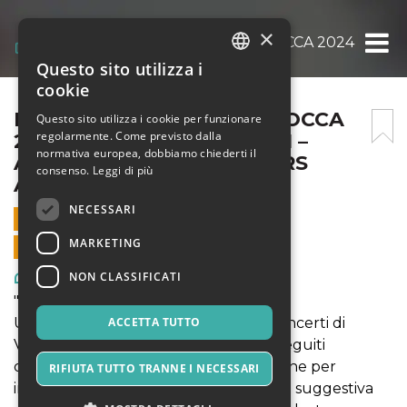
×
FESTIVAL DI MUSICA BAROCCA 2024 – 1 D
Questo sito utilizza i
ITALIAN
cookie
ENGLISH
FESTIVAL DI MUSICA BAROCCA
Questo sito utilizza i cookie per funzionare
regolarmente. Come previsto dalla
2024 – 1 DICEMBRE ORE 21 –
SPANISH
normativa europea, dobbiamo chiederti il
ACCADEMIA MUSICALE ARS
consenso.
Leggi di più
ANTIQUA
NECESSARI
1 DICEMBRE 2024 - 21:00
MARKETING
VENDITE ONLINE TERMINATE
Arte, Mostre & Musei
NON CLASSIFICATI
"Vivaldi a cinque voci"
Un programma dedicato a quattro concerti di
ACCETTA TUTTO
Vivaldi per cinque strumenti solisti, eseguiti
dall’Ensemble Ars Antiqua. Un’occasione per
RIFIUTA TUTTO TRANNE I NECESSARI
immergersi nella musica barocca nella suggestiva