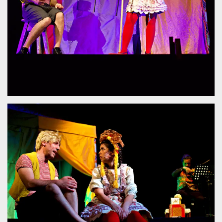
.oooh.events
browser accetti i
cookie.
PHPSESSID
Sessione
Cookie
PHP.net
generato da
oooh.events
applicazioni
basate sul
linguaggio PHP.
Si tratta di un
identificatore
generico
utilizzato per
mantenere le
variabili di
sessione utente.
Normalmente è
un numero
generato in
modo casuale, il
modo in cui
viene utilizzato
può essere
specifico per il
sito, ma un
buon esempio è
mantenere uno
stato di accesso
per un utente
tra le pagine.
m
1 anno 1
Questo cookie
Stripe