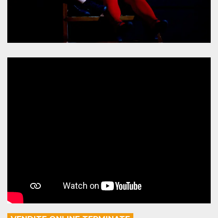
mese
viene
m.stripe.com
generalmente
utilizzato per le
prestazioni e
l'ottimizzazione
dei servizi di
elaborazione
dei pagamenti,
facilitando la
memorizzazione
dei contenuti
sul browser per
rendere le
pagine più
veloci.
CookieScriptConsent
4
Questo cookie
CookieScript
settimane
viene utilizzato
oooh.events
2 giorni
dal servizio
Cookie-
Script.com per
ricordare le
preferenze di
consenso sui
cookie dei
visitatori. È
necessario che il
banner dei
cookie di
Cookie-
Script.com
funzioni