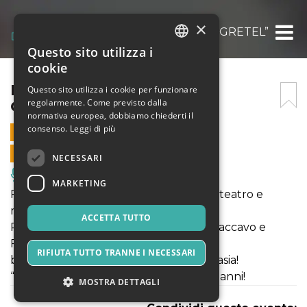
×
FIABE JAZZ – “HANSIEL E GRETEL”
Questo sito utilizza i
ITALIAN
cookie
ENGLISH
FIABE JAZZ – “HANSIEL E
Questo sito utilizza i cookie per funzionare
regolarmente. Come previsto dalla
GRETEL”
SPANISH
normativa europea, dobbiamo chiederti il
consenso.
Leggi di più
26 GENNAIO 2025 - 16:30
VENDITE ONLINE TERMINATE
NECESSARI
Musica, Eventi Live, Club
MARKETING
FIABE JAZZ è un format/spettacolo di teatro e
musica prodotto dal Teatro
ACCETTA TUTTO
Popolare d'Arte e ideato da Roberto Caccavo e
Francesco Giorgi che trasporta
RIFIUTA TUTTO TRANNE I NECESSARI
bambini e adulti nel mondo della fantasia!
“Hansiel e Gretel” Età consigliata: 4-99 anni!
MOSTRA DETTAGLI