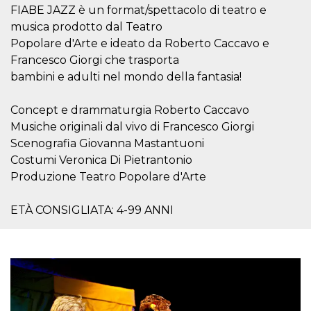
o persistent
FIABE JAZZ è un format/spettacolo di teatro e
30 giorni
musica prodotto dal Teatro
datr
2 anni
Questo coo
Meta
Popolare d'Arte e ideato da Roberto Caccavo e
identifica il
Platform Inc.
browser che
.facebook.com
Francesco Giorgi che trasporta
connette a
bambini e adulti nel mondo della fantasia!
Facebook. 
direttament
legato alla 
Facebook
Concept e drammaturgia Roberto Caccavo
dell'utente.
Facebook s
Musiche originali dal vivo di Francesco Giorgi
che viene
Scenografia Giovanna Mastantuoni
utilizzato p
aiutare con 
Costumi Veronica Di Pietrantonio
sicurezza e a
di accesso
Produzione Teatro Popolare d'Arte
sospette, in
particolare p
rilevamento
ETÀ CONSIGLIATA: 4-99 ANNI
bot che ten
di accedere 
servizio. F
afferma anc
il profilo
comportame
associato a
ciascun coo
datr viene
eliminato d
giorni. Que