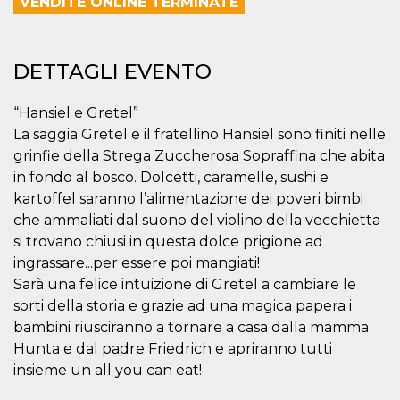
VENDITE ONLINE TERMINATE
correttamente.
Storage declaration
Storage
DETTAGLI EVENTO
Nome
Descrizione
type
fbssls_314278995690155
Session
“Hansiel e Gretel”
storage
La saggia Gretel e il fratellino Hansiel sono finiti nelle
wpEmojiSettingsSupports
Session
grinfie della Strega Zuccherosa Sopraffina che abita
storage
in fondo al bosco. Dolcetti, caramelle, sushi e
cn_uc__
Local
storage
kartoffel saranno l’alimentazione dei poveri bimbi
che ammaliati dal suono del violino della vecchietta
si trovano chiusi in questa dolce prigione ad
ingrassare...per essere poi mangiati!
Sarà una felice intuizione di Gretel a cambiare le
sorti della storia e grazie ad una magica papera i
bambini riusciranno a tornare a casa dalla mamma
Provider /
Nome
Scadenza
Descrizione
Dominio
Hunta e dal padre Friedrich e apriranno tutti
insieme un all you can eat!
c_user
4
Cookie di a
Meta
settimane
utente. Può
Platform Inc.
2 giorni
essere di se
.facebook.com