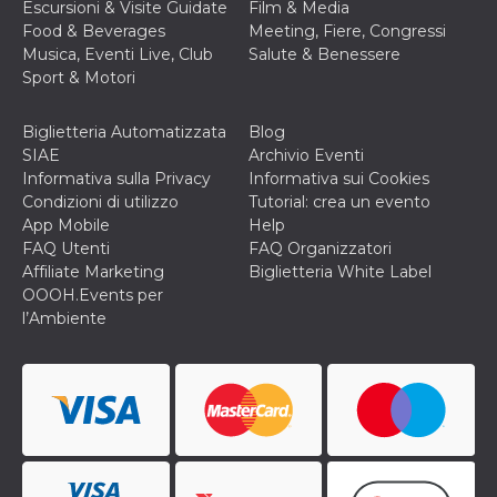
Escursioni & Visite Guidate
Film & Media
VISITOR_INFO1_LIVE
5 mesi 4
Questo cook
Google LLC
Food & Beverages
Meeting, Fiere, Congressi
settimane
impostato 
.youtube.com
Musica, Eventi Live, Club
Salute & Benessere
Youtube pe
tenere tracc
Sport & Motori
delle prefe
dell'utente p
video di Yo
Biglietteria Automatizzata
Blog
incorporati 
siti; può an
SIAE
Archivio Eventi
determinare 
Informativa sulla Privacy
Informativa sui Cookies
visitatore de
web sta
Condizioni di utilizzo
Tutorial: crea un evento
utilizzando 
App Mobile
Help
nuova o la
vecchia ver
FAQ Utenti
FAQ Organizzatori
dell'interfac
Affiliate Marketing
Biglietteria White Label
Youtube.
OOOH.Events per
VISITOR_PRIVACY_METADATA
5 mesi 4
Questo coo
YouTube
l’Ambiente
settimane
viene utiliz
.youtube.com
per memori
le scelte di
consenso e
privacy dell
per la loro
interazione 
sito. Registr
sul consens
visitatore r
a varie poli
impostazion