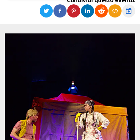
Condividi questo evento:
Necessari
Marketing
I cookie strettamente necessari o tecnici sono
indispensabili al funzionamento del sito. I
servizi qui presenti non potranno funzionare
senza.
Provider /
Nome
Scadenza
Descrizione
Dominio
cf_clearance
1 anno
Clearance
Cloudflare,
Cookie from
Inc.
CloudFlare
.oooh.events
stores the proof
of challenge
passed. It is
used to no
longer issue a
captcha or
jschallenge
challenge if
present. It is
required to
reach origin
server.
wordpress_test_cookie
Sessione
Cookie di
Automattic
Wordpress,
Inc.
verifica che il