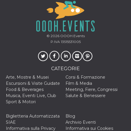
disabilitare 
.facebook.com
visualizzazi
delle inserz
Meta in base
sue attività 
web di terzi
sb
2 anni
Identificazi
Meta
browser di
Platform Inc.
© 2026
OOOH.Events
Facebook,
.facebook.com
autenticazi
P.IVA 13515531005
marketing e 
cookie di
funzione spe
di Facebook
usida
.facebook.com
Sessione
raccoglie
CATEGORIE
informazion
browser
Arte, Mostre & Musei
Corsi & Formazione
dell'utente 
dell'identifi
Escursioni & Visite Guidate
Film & Media
univoco, uti
Food & Beverages
Meeting, Fiere, Congressi
per persona
la pubblicit
Musica, Eventi Live, Club
Salute & Benessere
gli utenti
Sport & Motori
xs
3 mesi
Utilizzato p
Meta
mantenere 
Platform Inc.
sessione
Biglietteria Automatizzata
Blog
.facebook.com
SIAE
Archivio Eventi
__cf_bm
29 minuti
Questo coo
Cloudflare
Informativa sulla Privacy
Informativa sui Cookies
58
viene utiliz
Inc.