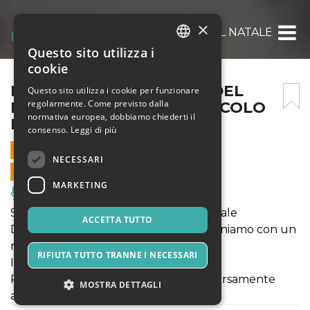
×
FIAMMETTA E LA MAGIA DEL NATALE | UL
Questo sito utilizza i
ITALIAN
cookie
ENGLISH
FIAMMETTA E LA MAGIA DEL
Questo sito utilizza i cookie per funzionare
regolarmente. Come previsto dalla
NATALE | ULTIMO SPETTACOLO
SPANISH
normativa europea, dobbiamo chiederti il
DEL 2024
consenso.
Leggi di più
21 DICEMBRE 2024 - 16:30
NECESSARI
VENDITE ONLINE TERMINATE
MARKETING
Musica, Eventi Live, Club
Spettacolo evento degli Auguri di Natale
ACCETTA TUTTO
Dopo il successo dello scorso anno torniamo con un
nuovo super spettacolo.
RIFIUTA TUTTO TRANNE I NECESSARI
INGRESSO INTERO 7 €
RIDOTTO 5 € bimbi fino ai 12 anni, diversamente
MOSTRA DETTAGLI
abili, soci burattini a bologna