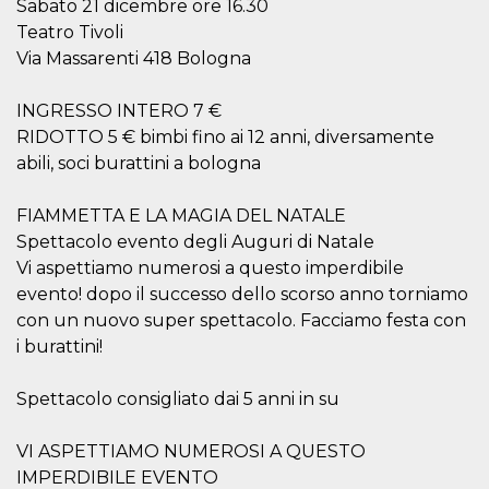
mese
viene
m.stripe.com
Sabato 21 dicembre ore 16.30
generalmente
Teatro Tivoli
utilizzato per le
prestazioni e
Via Massarenti 418 Bologna
l'ottimizzazione
dei servizi di
elaborazione
INGRESSO INTERO 7 €
dei pagamenti,
facilitando la
RIDOTTO 5 € bimbi fino ai 12 anni, diversamente
memorizzazione
dei contenuti
abili, soci burattini a bologna
sul browser per
rendere le
pagine più
FIAMMETTA E LA MAGIA DEL NATALE
veloci.
Spettacolo evento degli Auguri di Natale
CookieScriptConsent
4
Questo cookie
CookieScript
settimane
viene utilizzato
oooh.events
Vi aspettiamo numerosi a questo imperdibile
2 giorni
dal servizio
evento! dopo il successo dello scorso anno torniamo
Cookie-
Script.com per
con un nuovo super spettacolo. Facciamo festa con
ricordare le
preferenze di
i burattini!
consenso sui
cookie dei
visitatori. È
Spettacolo consigliato dai 5 anni in su
necessario che il
banner dei
cookie di
Cookie-
VI ASPETTIAMO NUMEROSI A QUESTO
Script.com
IMPERDIBILE EVENTO
funzioni