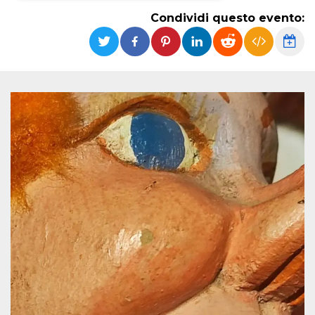
Condividi questo evento:
Necessari
Marketing
I cookie strettamente necessari o tecnici sono
indispensabili al funzionamento del sito. I
servizi qui presenti non potranno funzionare
senza.
Provider /
Nome
Scadenza
Descrizione
Dominio
cf_clearance
1 anno
Clearance
Cloudflare,
Cookie from
Inc.
CloudFlare
.oooh.events
stores the proof
of challenge
passed. It is
used to no
longer issue a
captcha or
jschallenge
challenge if
present. It is
required to
reach origin
server.
wordpress_test_cookie
Sessione
Cookie di
Automattic
Wordpress,
Inc.
verifica che il