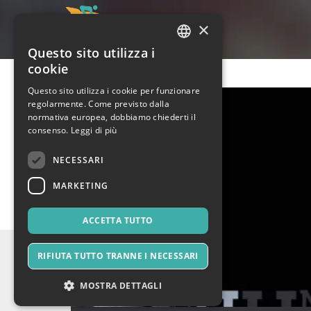
×
Questo sito utilizza i
ITALIAN
cookie
ENGLISH
Questo sito utilizza i cookie per funzionare
regolarmente. Come previsto dalla
SPANISH
normativa europea, dobbiamo chiederti il
consenso.
Leggi di più
NECESSARI
MARKETING
ACCETTA TUTTO
RIFIUTA TUTTO TRANNE I NECESSARI
MOSTRA DETTAGLI