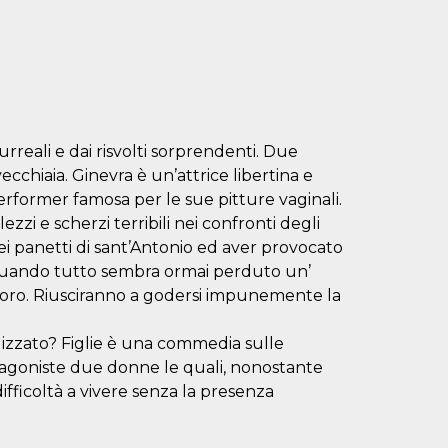
urreali e dai risvolti sorprendenti. Due
ecchiaia. Ginevra è un’attrice libertina e
rformer famosa per le sue pitture vaginali.
zi e scherzi terribili nei confronti degli
ei panetti di sant’Antonio ed aver provocato
. Quando tutto sembra ormai perduto un’
 loro. Riusciranno a godersi impunemente la
odizzato? Figlie è una commedia sulle
tagoniste due donne le quali, nonostante
fficoltà a vivere senza la presenza