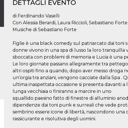
DETTAGLI EVENTO
di Ferdinando Vaselli
Con Alessia Berardi, Laura Riccioli, Sebastiano Forte
Musiche di Sebastiano Forte
Figlie è una black comedy sul patriarcato dai toni s
donne vivono in una spa di lusso la loro tranquilla v
sboccata con problemi di memoria e Lucia è una pe
Le loro giornate passano allegramente tra pettegolez
altri ospiti fino a quando, dopo aver messo droga n
un’orgia tra anziani, vengono cacciate dalla Spa 
ultima inaspettata occasione si presenta davanti a
lunga vecchiaia o finiranno a marcire in uno
squallido paesino fatto di finestre di alluminio an
dipendenze dai toni punk e surreali che vede pro
sembrino essere icone di libertà, nascondono una di
rassicurante e risolutiva degli uomini.