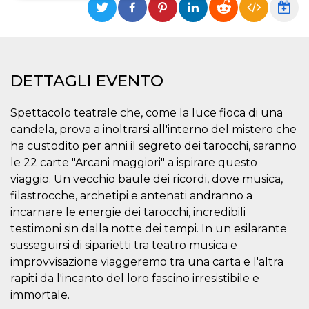
Necessari
Marketing
I cookie strettamente necessari o tecnici sono
indispensabili al funzionamento del sito. I
servizi qui presenti non potranno funzionare
DETTAGLI EVENTO
senza.
Provider /
Nome
Scadenza
Descrizione
Spettacolo teatrale che, come la luce fioca di una
Dominio
candela, prova a inoltrarsi all'interno del mistero che
cf_clearance
1 anno
Clearance
Cloudflare,
Cookie from
ha custodito per anni il segreto dei tarocchi, saranno
Inc.
CloudFlare
.oooh.events
le 22 carte "Arcani maggiori" a ispirare questo
stores the proof
of challenge
viaggio. Un vecchio baule dei ricordi, dove musica,
passed. It is
used to no
filastrocche, archetipi e antenati andranno a
longer issue a
incarnare le energie dei tarocchi, incredibili
captcha or
jschallenge
testimoni sin dalla notte dei tempi. In un esilarante
challenge if
present. It is
susseguirsi di siparietti tra teatro musica e
required to
reach origin
improvvisazione viaggeremo tra una carta e l'altra
server.
rapiti da l'incanto del loro fascino irresistibile e
wordpress_test_cookie
Sessione
Cookie di
Automattic
immortale.
Wordpress,
Inc.
verifica che il