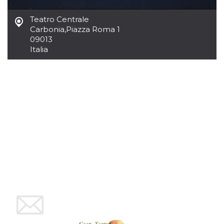
mese
viene
m.stripe.com
generalmente
utilizzato per le
Teatro Centrale
prestazioni e
Carbonia
,
Piazza Roma 1
l'ottimizzazione
dei servizi di
09013
elaborazione
Italia
dei pagamenti,
facilitando la
memorizzazione
dei contenuti
sul browser per
rendere le
pagine più
veloci.
CookieScriptConsent
4
Questo cookie
CookieScript
settimane
viene utilizzato
oooh.events
2 giorni
dal servizio
Cookie-
Script.com per
ricordare le
preferenze di
consenso sui
cookie dei
visitatori. È
necessario che il
banner dei
cookie di
Cookie-
Script.com
funzioni