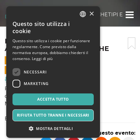
×
FILASTAROCCA ARCANI ARCHETIPI E FILA
Questo sito utilizza i
ITALIAN
cookie
ENGLISH
FILASTAROCCA ARCANI
Questo sito utilizza i cookie per funzionare
regolarmente. Come previsto dalla
ARCHETIPI E FILASTROCCHE
SPANISH
normativa europea, dobbiamo chiederti il
consenso.
Leggi di più
3 NOVEMBRE 2023 - 19:30
VENDITE ONLINE TERMINATE
NECESSARI
Musica, Eventi Live, Club
MARKETING
Produzione: LaMaschera
di e con Daniele Pettinau
ACCETTA TUTTO
Musiche di e con Fabrizio Lai
RIFIUTA TUTTO TRANNE I NECESSARI
Email: teatro@lamaschera.com
MOSTRA DETTAGLI
Condividi questo evento: