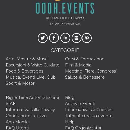
o persistent
30 giorni
datr
2 anni
Questo coo
Meta
© 2026
OOOH.Events
identifica il
Platform Inc.
browser che
P.IVA 13515531005
.facebook.com
connette a
Facebook. 
direttament
legato alla 
Facebook
dell'utente.
CATEGORIE
Facebook s
che viene
Arte, Mostre & Musei
Corsi & Formazione
utilizzato p
aiutare con 
Escursioni & Visite Guidate
Film & Media
sicurezza e a
Food & Beverages
Meeting, Fiere, Congressi
di accesso
sospette, in
Musica, Eventi Live, Club
Salute & Benessere
particolare p
Sport & Motori
rilevamento
bot che ten
di accedere 
servizio. F
Biglietteria Automatizzata
Blog
afferma anc
SIAE
Archivio Eventi
il profilo
comportame
Informativa sulla Privacy
Informativa sui Cookies
associato a
Condizioni di utilizzo
Tutorial: crea un evento
ciascun coo
datr viene
App Mobile
Help
eliminato d
FAQ Utenti
FAQ Organizzatori
giorni. Que