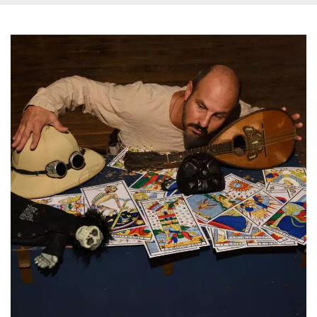
.oooh.events
browser accetti i
cookie.
PHPSESSID
Sessione
Cookie
PHP.net
generato da
oooh.events
applicazioni
basate sul
linguaggio PHP.
Si tratta di un
identificatore
generico
utilizzato per
mantenere le
variabili di
sessione utente.
Normalmente è
un numero
generato in
modo casuale, il
modo in cui
viene utilizzato
può essere
specifico per il
sito, ma un
buon esempio è
mantenere uno
stato di accesso
per un utente
tra le pagine.
m
1 anno 1
Questo cookie
Stripe