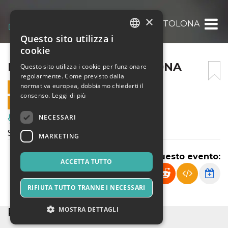
×
FILASTROCCA BRONTOLONA
Questo sito utilizza i
ITALIAN
cookie
ENGLISH
FILASTROCCA BRONTOLONA
Questo sito utilizza i cookie per funzionare
regolarmente. Come previsto dalla
SPANISH
normativa europea, dobbiamo chiederti il
21 FEBBRAIO 2026 - 18:00
consenso.
Leggi di più
VENDITE ONLINE TERMINATE
NECESSARI
Musica, Eventi Live, Club
Spettacolo di Teatro Contemporaneo
MARKETING
Condividi questo evento:
ACCETTA TUTTO
RIFIUTA TUTTO TRANNE I NECESSARI
PARTNER
MOSTRA DETTAGLI