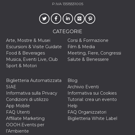
correttamente.
P.IVA 13515531005
Storage declaration
Storage
Nome
Descrizione
type
CATEGORIE
fbssls_314278995690155
Session
storage
Arte, Mostre & Musei
Corsi & Formazione
Escursioni & Visite Guidate
Film & Media
wpEmojiSettingsSupports
Session
storage
Food & Beverages
Meeting, Fiere, Congressi
Musica, Eventi Live, Club
Salute & Benessere
cn_uc__
Local
storage
Sport & Motori
Biglietteria Automatizzata
Blog
SIAE
Archivio Eventi
Informativa sulla Privacy
Informativa sui Cookies
Condizioni di utilizzo
Tutorial: crea un evento
App Mobile
Help
FAQ Utenti
FAQ Organizzatori
Provider /
Nome
Scadenza
Descrizione
Dominio
Affiliate Marketing
Biglietteria White Label
OOOH.Events per
c_user
4
Cookie di a
Meta
settimane
utente. Può
Platform Inc.
l’Ambiente
2 giorni
essere di se
.facebook.com