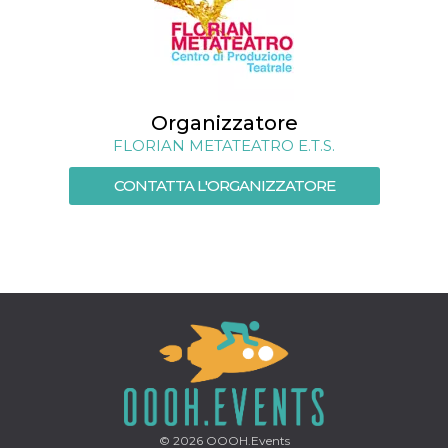
mese
viene
m.stripe.com
generalmente
utilizzato per le
prestazioni e
l'ottimizzazione
dei servizi di
elaborazione
dei pagamenti,
facilitando la
Organizzatore
memorizzazione
dei contenuti
FLORIAN METATEATRO E.T.S.
sul browser per
rendere le
CONTATTA L'ORGANIZZATORE
pagine più
veloci.
CookieScriptConsent
4
Questo cookie
CookieScript
settimane
viene utilizzato
oooh.events
2 giorni
dal servizio
Cookie-
Script.com per
ricordare le
preferenze di
consenso sui
cookie dei
visitatori. È
necessario che il
banner dei
cookie di
Cookie-
Script.com
funzioni
© 2026
OOOH.Events