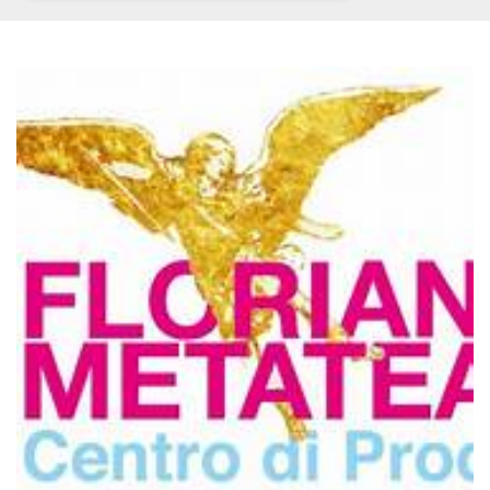
Necessari
Marketing
I cookie strettamente necessari o tecnici sono
indispensabili al funzionamento del sito. I
servizi qui presenti non potranno funzionare
senza.
Provider /
Nome
Scadenza
Descrizione
Dominio
cf_clearance
1 anno
Clearance
Cloudflare,
Cookie from
Inc.
CloudFlare
.oooh.events
stores the proof
of challenge
passed. It is
used to no
longer issue a
captcha or
jschallenge
challenge if
present. It is
required to
reach origin
server.
wordpress_test_cookie
Sessione
Cookie di
Automattic
Wordpress,
Inc.
verifica che il