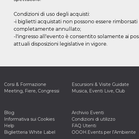
e per
Condizioni di uso degli acquisti:
kie
-i biglietti acquistati non possono essere rimborsa
 si
completamente annullato;
Non è
-l'ingresso all'evento è consentito solamente ai po
e
singola
attuali disposizioni legislative in vigore.
egnala
er
la
ttività
Corsi & Formazione
Escursioni & Visite Guidate
er il
Meeting, Fiere, Congressi
Musica, Eventi Live, Club
 di
tano
al
acebook
he che
Blog
Archivio Eventi
ntale
Informativa sui Cookies
Condizioni di utilizzo
Help
FAQ Utenti
kie
Biglietteria White Label
OOOH.Events per l’Ambiente
opo 10
sto