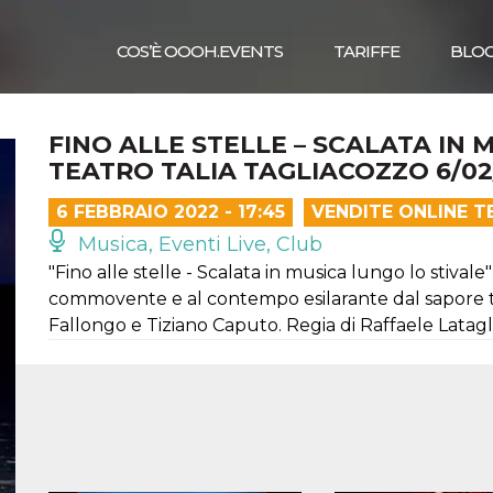
COS’È OOOH.EVENTS
TARIFFE
BLO
FINO ALLE STELLE – SCALATA IN 
TEATRO TALIA TAGLIACOZZO 6/02
6 FEBBRAIO 2022 - 17:45
VENDITE ONLINE T
Musica, Eventi Live, Club
"Fino alle stelle - Scalata in musica lungo lo stiv
commovente e al contempo esilarante dal sapore t
Fallongo e Tiziano Caputo. Regia di Raffaele Latagl