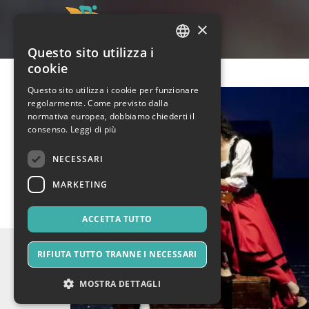
×
Questo sito utilizza i
ITALIAN
cookie
ENGLISH
Questo sito utilizza i cookie per funzionare
regolarmente. Come previsto dalla
SPANISH
normativa europea, dobbiamo chiederti il
consenso.
Leggi di più
NECESSARI
MARKETING
ACCETTA TUTTO
RIFIUTA TUTTO TRANNE I NECESSARI
MOSTRA DETTAGLI