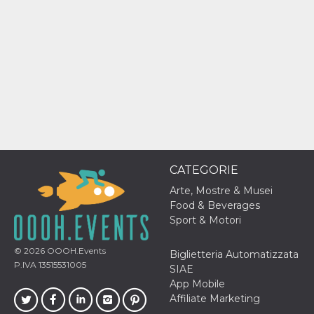
o persistent
30 giorni
datr
2 anni
Questo coo
Meta
identifica il
Platform Inc.
browser che
.facebook.com
connette a
Facebook. 
direttament
legato alla 
Facebook
dell'utente.
Facebook s
che viene
utilizzato p
aiutare con 
sicurezza e a
CATEGORIE
di accesso
sospette, in
Arte, Mostre & Musei
particolare p
Food & Beverages
rilevamento
bot che ten
Sport & Motori
di accedere 
servizio. F
afferma anc
© 2026
OOOH.Events
Biglietteria Automatizzata
il profilo
comportame
P.IVA 13515531005
SIAE
associato a
App Mobile
ciascun coo
datr viene
Affiliate Marketing
eliminato d
giorni. Que