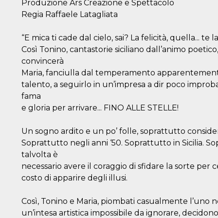
Produzione Ars Creazione e Spettacolo
Regia Raffaele Latagliata
“E mica ti cade dal cielo, sai? La felicità, quella... te
Così Tonino, cantastorie siciliano dall’animo poetico,
convincerà
Maria, fanciulla dal temperamento apparentemente
talento, a seguirlo in un’impresa a dir poco improbabi
fama
e gloria per arrivare... FINO ALLE STELLE!
Un sogno ardito e un po’ folle, soprattutto conside
Soprattutto negli anni ‘50. Soprattutto in Sicilia. S
talvolta è
necessario avere il coraggio di sfidare la sorte per c
costo di apparire degli illusi.
Così, Tonino e Maria, piombati casualmente l’uno nel
un’intesa artistica impossibile da ignorare, decidono