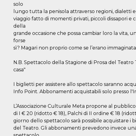
solo
lungo tutta la penisola attraverso regioni, dialetti
viaggio fatto di momenti privati, piccoli dissapori e
della
grande occasione che possa cambiar loro la vita, un
forse
sì? Magari non proprio come se l’erano immaginata.
N.B. Spettacolo della Stagione di Prosa del Teatro Tal
casa"
I biglietti per assistere allo spettacolo saranno ac
Info Point. Abbonamenti acquistabili solo presso l'I
L’Associazione Culturale Meta propone al pubblico d
di I € 20 (ridotto € 18), Palchi di II ordine € 18 (ridott
giorno dello spettacolo sarà possibile acquistare i b
ccesso
del Teatro. Gli abbonamenti prevedono invece una r
spettacolo.
ssione