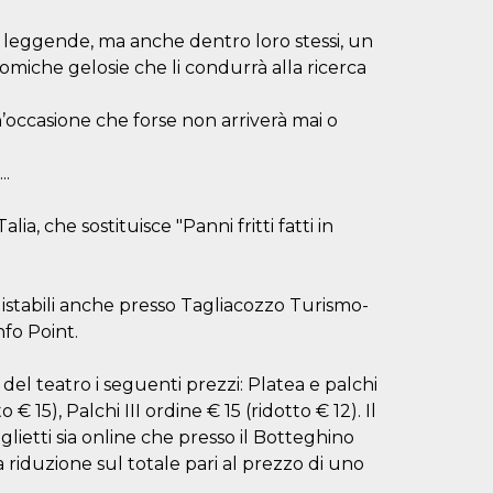
 e leggende, ma anche dentro loro stessi, un
 comiche gelosie che li condurrà alla ricerca
’occasione che forse non arriverà mai o
..
ia, che sostituisce "Panni fritti fatti in
quistabili anche presso Tagliacozzo Turismo-
nfo Point.
el teatro i seguenti prezzi: Platea e palchi
o € 15), Palchi III ordine € 15 (ridotto € 12). Il
iglietti sia online che presso il Botteghino
iduzione sul totale pari al prezzo di uno