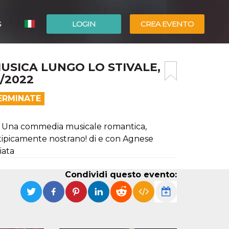
G
LOGIN
CREA EVENTO
ESPAÑOL
MUSICA LUNGO LO STIVALE,
ENGLISH
/2022
ERMINATE
ale" Una commedia musicale romantica,
ipicamente nostrano! di e con Agnese
iata
Condividi questo evento: