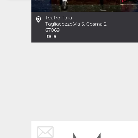
Necessari
Marketing
Teatro Talia
I cookie strettamente necessari o tecnici sono
Tagliacozzo
,
Via S. Cosma 2
indispensabili al funzionamento del sito. I
67069
servizi qui presenti non potranno funzionare
Italia
senza.
Provider /
Nome
Scadenza
Descrizione
Dominio
cf_clearance
1 anno
Clearance
Cloudflare,
Cookie from
Inc.
CloudFlare
.oooh.events
stores the proof
of challenge
passed. It is
used to no
longer issue a
captcha or
jschallenge
challenge if
present. It is
required to
reach origin
server.
wordpress_test_cookie
Sessione
Cookie di
Automattic
Wordpress,
Inc.
verifica che il