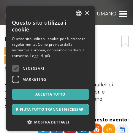
×
FIORITURA DI UMANO
Questo sito utilizza i
ITALIAN
cookie
ENGLISH
FIORITURA DI UMANO
Questo sito utilizza i cookie per funzionare
regolarmente. Come previsto dalla
SPANISH
normativa europea, dobbiamo chiederti il
9 LUGLIO 2021 - 19:30
consenso.
Leggi di più
VENDITE ONLINE TERMINATE
NECESSARI
Musica, Eventi Live, Club
DANZA | Fioritura di umano
MARKETING
Esito performativo dei due percorsi paralleli di
ricerca e creazione con giovani danzatori e
ACCETTA TUTTO
performers a cura di Dimmer | Dance and
performing arts
RIFIUTA TUTTO TRANNE I NECESSARI
Condividi questo evento:
MOSTRA DETTAGLI