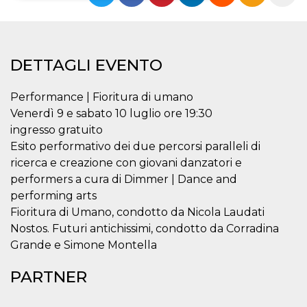
Necessari
Marketing
I cookie strettamente necessari o tecnici sono
indispensabili al funzionamento del sito. I
DETTAGLI EVENTO
servizi qui presenti non potranno funzionare
senza.
Performance | Fioritura di umano
Provider /
Nome
Scadenza
Descrizione
Venerdì 9 e sabato 10 luglio ore 19:30
Dominio
ingresso gratuito
cf_clearance
1 anno
Clearance
Cloudflare,
Cookie from
Inc.
Esito performativo dei due percorsi paralleli di
CloudFlare
.oooh.events
ricerca e creazione con giovani danzatori e
stores the proof
of challenge
performers a cura di Dimmer | Dance and
passed. It is
used to no
performing arts
longer issue a
captcha or
Fioritura di Umano, condotto da Nicola Laudati
jschallenge
Nostos. Futuri antichissimi, condotto da Corradina
challenge if
present. It is
Grande e Simone Montella
required to
reach origin
server.
PARTNER
wordpress_test_cookie
Sessione
Cookie di
Automattic
Wordpress,
Inc.
verifica che il