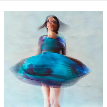
.oooh.events
browser accetti i
cookie.
PHPSESSID
Sessione
Cookie
PHP.net
generato da
oooh.events
applicazioni
basate sul
linguaggio PHP.
Si tratta di un
identificatore
generico
utilizzato per
mantenere le
variabili di
sessione utente.
Normalmente è
un numero
generato in
modo casuale, il
modo in cui
viene utilizzato
può essere
specifico per il
sito, ma un
buon esempio è
mantenere uno
stato di accesso
per un utente
tra le pagine.
m
1 anno 1
Questo cookie
Stripe