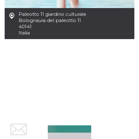
mese
viene
m.stripe.com
generalmente
utilizzato per le
prestazioni e
Paleotto 11 giardino culturale
l'ottimizzazione
Bologna
,
via del paleotto 11
dei servizi di
40141
elaborazione
dei pagamenti,
Italia
facilitando la
memorizzazione
dei contenuti
sul browser per
rendere le
pagine più
veloci.
CookieScriptConsent
4
Questo cookie
CookieScript
settimane
viene utilizzato
oooh.events
2 giorni
dal servizio
Cookie-
Script.com per
ricordare le
preferenze di
consenso sui
cookie dei
visitatori. È
necessario che il
banner dei
cookie di
Cookie-
Script.com
funzioni