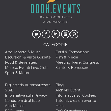
o persistent
30 giorni
datr
2 anni
Questo coo
Meta
identifica il
© 2026
OOOH.Events
Platform Inc.
browser che
.facebook.com
P.IVA 13515531005
connette a
Facebook. 
direttament
legato alla 
Facebook
dell'utente.
CATEGORIE
Facebook s
che viene
utilizzato p
Arte, Mostre & Musei
Corsi & Formazione
aiutare con 
Escursioni & Visite Guidate
Film & Media
sicurezza e a
di accesso
Food & Beverages
Meeting, Fiere, Congressi
sospette, in
Musica, Eventi Live, Club
Salute & Benessere
particolare p
rilevamento
Sport & Motori
bot che ten
di accedere 
servizio. F
Biglietteria Automatizzata
Blog
afferma anc
il profilo
SIAE
Archivio Eventi
comportame
Informativa sulla Privacy
Informativa sui Cookies
associato a
ciascun coo
Condizioni di utilizzo
Tutorial: crea un evento
datr viene
App Mobile
Help
eliminato d
giorni. Que