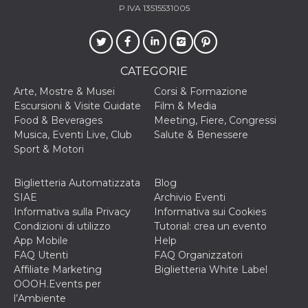
secondi
Cloudflare 
.hubspot.com
P.IVA 13515531005
distinguere 
umani e bot
vantaggioso 
sito Web, al
di effettuar
rapporti val
CATEGORIE
sull'utilizzo
proprio sit
Arte, Mostre & Musei
Corsi & Formazione
_cfuvid
.hubspot.com
Sessione
Questo coo
Escursioni & Visite Guidate
Film & Media
viene utiliz
Food & Beverages
Meeting, Fiere, Congressi
Cloudflare 
monitorare 
Musica, Eventi Live, Club
Salute & Benessere
utenti attra
Sport & Motori
le sessioni 
ottimizzare
l'esperienza
dell'utente
Biglietteria Automatizzata
Blog
mantenendo
SIAE
Archivio Eventi
coerenza de
sessione e
Informativa sulla Privacy
Informativa sui Cookies
fornendo se
Condizioni di utilizzo
Tutorial: crea un evento
personalizza
App Mobile
Help
YSC
Sessione
Questo cook
Google LLC
FAQ Utenti
FAQ Organizzatori
impostato 
.youtube.com
YouTube pe
Affiliate Marketing
Biglietteria White Label
tenere tracc
OOOH.Events per
delle
visualizzazi
l’Ambiente
video incorp