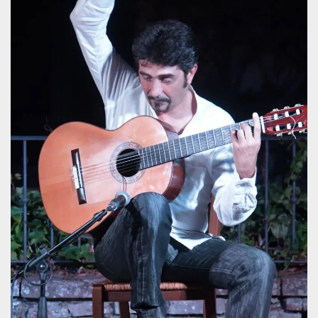
.oooh.events
browser accetti i
cookie.
PHPSESSID
Sessione
Cookie
PHP.net
generato da
oooh.events
applicazioni
basate sul
linguaggio PHP.
Si tratta di un
identificatore
generico
utilizzato per
mantenere le
variabili di
sessione utente.
Normalmente è
un numero
generato in
modo casuale, il
modo in cui
viene utilizzato
può essere
specifico per il
sito, ma un
buon esempio è
mantenere uno
stato di accesso
per un utente
tra le pagine.
m
1 anno 1
Questo cookie
Stripe