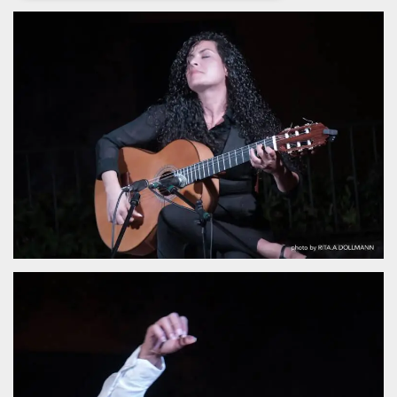
Necessari
Marketing
I cookie strettamente necessari o tecnici sono
indispensabili al funzionamento del sito. I
servizi qui presenti non potranno funzionare
senza.
Provider /
Nome
Scadenza
Descrizione
Dominio
cf_clearance
1 anno
Clearance
Cloudflare,
Cookie from
Inc.
CloudFlare
.oooh.events
stores the proof
of challenge
passed. It is
used to no
longer issue a
captcha or
jschallenge
challenge if
present. It is
required to
reach origin
server.
wordpress_test_cookie
Sessione
Cookie di
Automattic
Wordpress,
Inc.
verifica che il