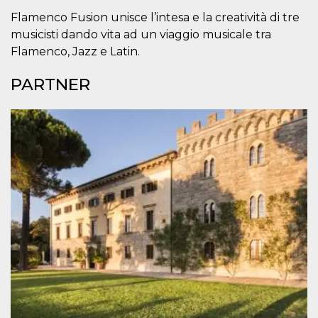
correttamente.
Flamenco Fusion unisce l’intesa e la creatività di tre
Storage declaration
musicisti dando vita ad un viaggio musicale tra
Storage
Flamenco, Jazz e Latin.
Nome
Descrizione
type
PARTNER
fbssls_314278995690155
Session
storage
wpEmojiSettingsSupports
Session
storage
cn_uc__
Local
storage
Provider /
Nome
Scadenza
Descrizione
Dominio
c_user
4
Cookie di a
Meta
settimane
utente. Può
Platform Inc.
2 giorni
essere di se
.facebook.com