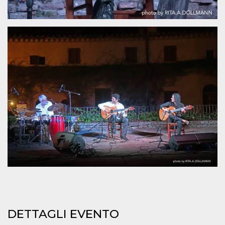
mese
viene
m.stripe.com
generalmente
utilizzato per le
prestazioni e
l'ottimizzazione
dei servizi di
elaborazione
dei pagamenti,
facilitando la
memorizzazione
dei contenuti
sul browser per
rendere le
pagine più
veloci.
CookieScriptConsent
4
Questo cookie
CookieScript
settimane
viene utilizzato
oooh.events
2 giorni
dal servizio
Cookie-
Script.com per
ricordare le
preferenze di
consenso sui
cookie dei
visitatori. È
necessario che il
banner dei
cookie di
Cookie-
DETTAGLI EVENTO
Script.com
funzioni