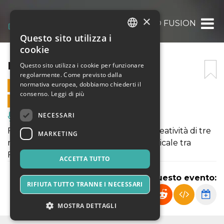
×
FLAMENCO FUSION
Questo sito utilizza i
ITALIAN
cookie
ENGLISH
FLAMENCO FUSION
Questo sito utilizza i cookie per funzionare
regolarmente. Come previsto dalla
SPANISH
normativa europea, dobbiamo chiederti il
15 AGOSTO 2024 - 21:30
consenso.
Leggi di più
VENDITE ONLINE TERMINATE
NECESSARI
Musica, Eventi Live, Club
Flamenco Fusion unisce l’intesa e la creatività di tre
MARKETING
musicisti dando vita ad un viaggio musicale tra
Flamenco, Jazz e Latin.
ACCETTA TUTTO
Condividi questo evento:
RIFIUTA TUTTO TRANNE I NECESSARI
MOSTRA DETTAGLI