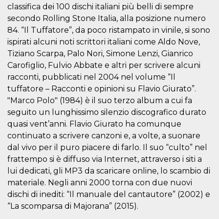
correttamente.
classifica dei 100 dischi italiani più belli di sempre
secondo Rolling Stone Italia, alla posizione numero
Storage declaration
84. “Il Tuffatore”, da poco ristampato in vinile, si sono
Storage
Nome
Descrizione
ispirati alcuni noti scrittori italiani come Aldo Nove,
type
Tiziano Scarpa, Palo Nori, Simone Lenzi, Gianrico
fbssls_314278995690155
Session
storage
Carofiglio, Fulvio Abbate e altri per scrivere alcuni
racconti, pubblicati nel 2004 nel volume “Il
wpEmojiSettingsSupports
Session
storage
tuffatore – Racconti e opinioni su Flavio Giurato”.
cn_uc__
Local
"Marco Polo" (1984) è il suo terzo album a cui fa
storage
seguito un lunghissimo silenzio discografico durato
quasi vent’anni. Flavio Giurato ha comunque
continuato a scrivere canzoni e, a volte, a suonare
dal vivo per il puro piacere di farlo. Il suo “culto” nel
frattempo si è diffuso via Internet, attraverso i siti a
lui dedicati, gli MP3 da scaricare online, lo scambio di
materiale. Negli anni 2000 torna con due nuovi
Provider /
Nome
Scadenza
Descrizione
Dominio
dischi di inediti: “Il manuale del cantautore” (2002) e
c_user
4
Cookie di a
Meta
“La scomparsa di Majorana” (2015).
settimane
utente. Può
Platform Inc.
2 giorni
essere di se
.facebook.com