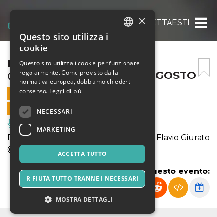
×
FLAVIO GIURATO @NACOSETTAESTIVA 25
Questo sito utilizza i
ITALIAN
cookie
ENGLISH
FLAVIO GIURATO
Questo sito utilizza i cookie per funzionare
regolarmente. Come previsto dalla
@NACOSETTAESTIVA 25 AGOSTO
SPANISH
normativa europea, dobbiamo chiederti il
consenso.
Leggi di più
25 AGOSTO 2019 - 21:00
VENDITE ONLINE TERMINATE
NECESSARI
Musica, Eventi Live, Club
MARKETING
Domenica 25 Agosto #famoestate con Flavio Giurato
@nacosettaestiva
ACCETTA TUTTO
Condividi questo evento:
RIFIUTA TUTTO TRANNE I NECESSARI
MOSTRA DETTAGLI