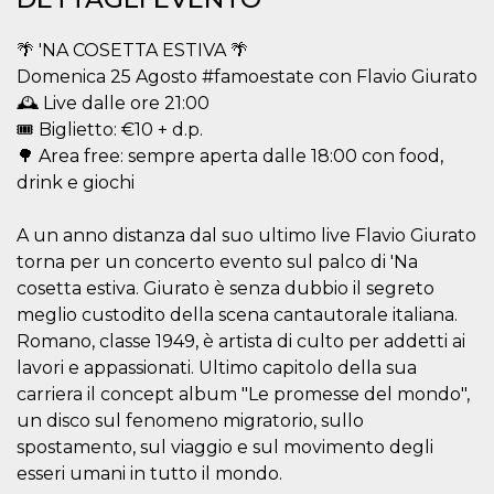
.oooh.events
browser accetti i
cookie.
🌴 'NA COSETTA ESTIVA 🌴
PHPSESSID
Sessione
Cookie
PHP.net
Domenica 25 Agosto #famoestate con Flavio Giurato
generato da
oooh.events
applicazioni
🕰️ Live dalle ore 21:00
basate sul
linguaggio PHP.
🎟️ Biglietto: €10 + d.p.
Si tratta di un
🌳 Area free: sempre aperta dalle 18:00 con food,
identificatore
generico
drink e giochi
utilizzato per
mantenere le
variabili di
sessione utente.
A un anno distanza dal suo ultimo live Flavio Giurato
Normalmente è
torna per un concerto evento sul palco di 'Na
un numero
generato in
cosetta estiva. Giurato è senza dubbio il segreto
modo casuale, il
modo in cui
meglio custodito della scena cantautorale italiana.
viene utilizzato
Romano, classe 1949, è artista di culto per addetti ai
può essere
specifico per il
lavori e appassionati. Ultimo capitolo della sua
sito, ma un
buon esempio è
carriera il concept album "Le promesse del mondo",
mantenere uno
stato di accesso
un disco sul fenomeno migratorio, sullo
per un utente
spostamento, sul viaggio e sul movimento degli
tra le pagine.
esseri umani in tutto il mondo.
m
1 anno 1
Questo cookie
Stripe