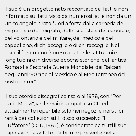
mese
viene
m.stripe.com
generalmente
Il suo è un progetto nato raccontato dai fatti e non
utilizzato per le
prestazioni e
informato sui fatti, visto da numerosi lati e non da un
l'ottimizzazione
dei servizi di
unico angolo, tirato fuori a forza dalla carneria del
elaborazione
migrante e del migrato, dello scafista e del caporale,
dei pagamenti,
facilitando la
del volontario e del militare, del medico e del
memorizzazione
dei contenuti
cappellano, di chi accoglie e di chi raccoglie. Nel
sul browser per
rendere le
disco il fenomeno è preso a tutte le latitudini e
pagine più
longitudini e in diverse epoche storiche, dall'antica
veloci.
Roma alla Seconda Guerra Mondiale, dai Balcani
CookieScriptConsent
4
Questo cookie
CookieScript
settimane
viene utilizzato
oooh.events
degli anni '90 fino al Messico e al Mediterraneo dei
2 giorni
dal servizio
nostri giorni.”
Cookie-
Script.com per
ricordare le
preferenze di
Il suo esordio discografico risale al 1978, con "Per
consenso sui
cookie dei
Futili Motivi", vinile mai ristampato su CD ed
visitatori. È
attualmente reperibile solo nei negozi e nei siti di
necessario che il
banner dei
rarità per collezionisti. Il disco successivo “Il
cookie di
Cookie-
Tuffatore” (CGD, 1982), è considerato da tutti il suo
Script.com
capolavoro assoluto. L’album è presente nella
funzioni