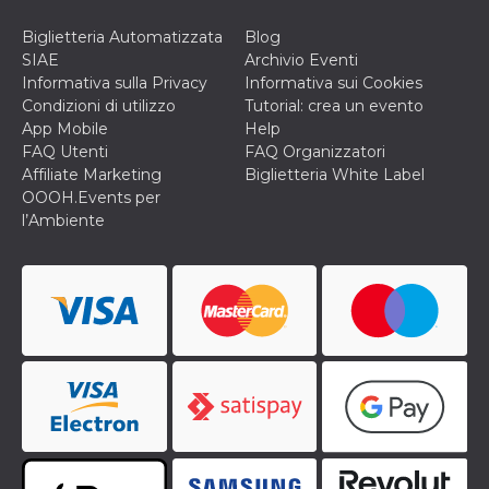
privacy,
garantendo 
Biglietteria Automatizzata
Blog
loro prefer
siano onora
SIAE
Archivio Eventi
nelle sessio
Informativa sulla Privacy
Informativa sui Cookies
future.
Condizioni di utilizzo
Tutorial: crea un evento
__Secure-ROLLOUT_TOKEN
.youtube.com
5 mesi 4
Utilizzato d
App Mobile
Help
settimane
YouTube pe
gestire
FAQ Utenti
FAQ Organizzatori
l'implement
Affiliate Marketing
Biglietteria White Label
e la
sperimenta
OOOH.Events per
delle funzio
l’Ambiente
Aiuta Googl
controllare 
nuove
funzionalità
modifiche
dell'interfac
vengono mo
agli utenti
nell'ambito 
e
implementa
graduali,
garantendo
un'esperien
coerente pe
determinat
utente dura
esperiment