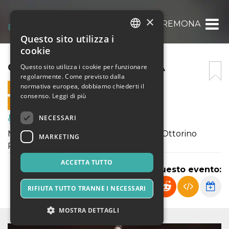
×
QUARTETTO DI CREMONA
Questo sito utilizza i
ITALIAN
cookie
ENGLISH
QUARTETTO DI CREMONA
Questo sito utilizza i cookie per funzionare
regolarmente. Come previsto dalla
SPANISH
normativa europea, dobbiamo chiederti il
2 MAGGIO 2023 - 20:15
consenso.
Leggi di più
VENDITE ONLINE TERMINATE
NECESSARI
Musica, Eventi Live, Club
Musiche di Gian Francesco Malipiero - Ottorino
MARKETING
Respighi - Guido Alberto Fano -
ACCETTA TUTTO
Condividi questo evento:
RIFIUTA TUTTO TRANNE I NECESSARI
MOSTRA DETTAGLI