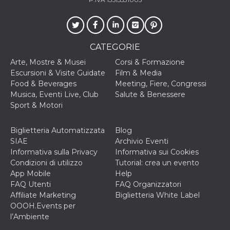
secondi
Cloudflare 
.hubspot.com
distinguere 
umani e bot
vantaggioso 
sito Web, al
di effettuar
CATEGORIE
rapporti val
sull'utilizzo
proprio sit
Arte, Mostre & Musei
Corsi & Formazione
Escursioni & Visite Guidate
Film & Media
_cfuvid
.hubspot.com
Sessione
Questo coo
viene utiliz
Food & Beverages
Meeting, Fiere, Congressi
Cloudflare 
Musica, Eventi Live, Club
Salute & Benessere
monitorare 
utenti attra
Sport & Motori
le sessioni 
ottimizzare
l'esperienza
Biglietteria Automatizzata
Blog
dell'utente
mantenendo
SIAE
Archivio Eventi
coerenza de
Informativa sulla Privacy
Informativa sui Cookies
sessione e
fornendo se
Condizioni di utilizzo
Tutorial: crea un evento
personalizza
App Mobile
Help
FAQ Utenti
FAQ Organizzatori
YSC
Sessione
Questo cook
Google LLC
impostato 
.youtube.com
Affiliate Marketing
Biglietteria White Label
YouTube pe
OOOH.Events per
tenere tracc
delle
l’Ambiente
visualizzazi
video incorp