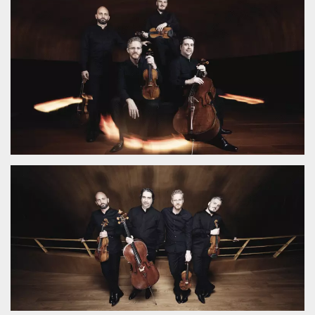
Necessari
Marketing
I cookie strettamente necessari o tecnici sono
indispensabili al funzionamento del sito. I
servizi qui presenti non potranno funzionare
senza.
Provider /
Nome
Scadenza
Descrizione
Dominio
cf_clearance
1 anno
Clearance
Cloudflare,
Cookie from
Inc.
CloudFlare
.oooh.events
stores the proof
of challenge
passed. It is
used to no
longer issue a
captcha or
jschallenge
challenge if
present. It is
required to
reach origin
server.
wordpress_test_cookie
Sessione
Cookie di
Automattic
Wordpress,
Inc.
verifica che il