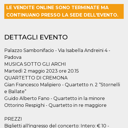
.oooh.events
browser accetti i
LE VENDITE ONLINE SONO TERMINATE MA
cookie.
CONTINUANO PRESSO LA SEDE DELL'EVENTO.
PHPSESSID
Sessione
Cookie
PHP.net
generato da
oooh.events
applicazioni
basate sul
linguaggio PHP.
DETTAGLI EVENTO
Si tratta di un
identificatore
generico
utilizzato per
Palazzo Sambonifacio - Via Isabella Andreini 4 -
mantenere le
variabili di
Padova
sessione utente.
MUSICA SOTTO GLI ARCHI
Normalmente è
un numero
Martedì 2 maggio 2023 ore 20.15
generato in
modo casuale, il
QUARTETTO DI CREMONA
modo in cui
Gian Francesco Malipiero - Quartetto n. 2 “Stornelli
viene utilizzato
può essere
e Ballate”
specifico per il
sito, ma un
Guido Alberto Fano - Quartetto in la minore
buon esempio è
mantenere uno
Ottorino Respighi - Quartetto in re maggiore
stato di accesso
per un utente
tra le pagine.
PREZZI
m
1 anno 1
Questo cookie
Stripe
Biglietti all'ingresso del concerto: Intero: € 10 -