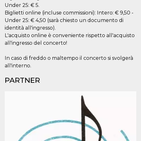
mese
viene
m.stripe.com
Under 25: € 5.
generalmente
utilizzato per le
Biglietti online (incluse commissioni): Intero: € 9,50 -
prestazioni e
l'ottimizzazione
Under 25: € 4,50 (sarà chiesto un documento di
dei servizi di
elaborazione
identità all'ingresso).
dei pagamenti,
L'acquisto online è conveniente rispetto all'acquisto
facilitando la
memorizzazione
all'ingresso del concerto!
dei contenuti
sul browser per
rendere le
In caso di freddo o maltempo il concerto si svolgerà
pagine più
veloci.
all'interno.
CookieScriptConsent
4
Questo cookie
CookieScript
settimane
viene utilizzato
oooh.events
PARTNER
2 giorni
dal servizio
Cookie-
Script.com per
ricordare le
preferenze di
consenso sui
cookie dei
visitatori. È
necessario che il
banner dei
cookie di
Cookie-
Script.com
funzioni