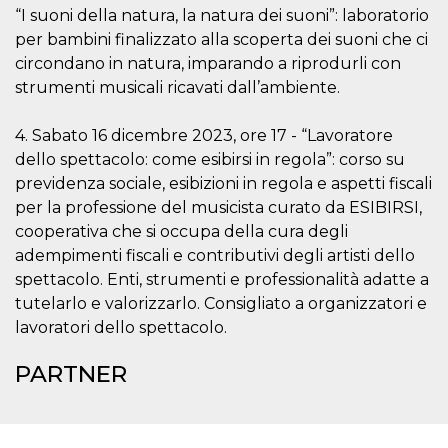
correttamente.
“I suoni della natura, la natura dei suoni”: laboratorio
Storage declaration
per bambini finalizzato alla scoperta dei suoni che ci
circondano in natura, imparando a riprodurli con
Storage
Nome
Descrizione
strumenti musicali ricavati dall’ambiente.
type
fbssls_314278995690155
Session
storage
4. Sabato 16 dicembre 2023, ore 17 - “Lavoratore
dello spettacolo: come esibirsi in regola”: corso su
wpEmojiSettingsSupports
Session
storage
previdenza sociale, esibizioni in regola e aspetti fiscali
cn_uc__
Local
per la professione del musicista curato da ESIBIRSI,
storage
cooperativa che si occupa della cura degli
adempimenti fiscali e contributivi degli artisti dello
spettacolo. Enti, strumenti e professionalità adatte a
tutelarlo e valorizzarlo. Consigliato a organizzatori e
lavoratori dello spettacolo.
PARTNER
Provider /
Nome
Scadenza
Descrizione
Dominio
c_user
4
Cookie di a
Meta
settimane
utente. Può
Platform Inc.
2 giorni
essere di se
.facebook.com