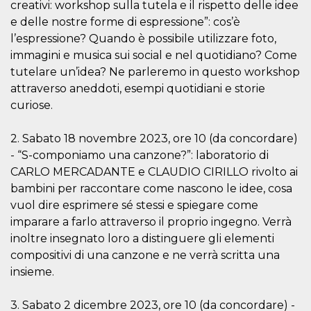
mese
viene
m.stripe.com
creativi: workshop sulla tutela e il rispetto delle idee
generalmente
utilizzato per le
e delle nostre forme di espressione”: cos’è
prestazioni e
l’espressione? Quando è possibile utilizzare foto,
l'ottimizzazione
dei servizi di
immagini e musica sui social e nel quotidiano? Come
elaborazione
dei pagamenti,
tutelare un’idea? Ne parleremo in questo workshop
facilitando la
attraverso aneddoti, esempi quotidiani e storie
memorizzazione
dei contenuti
curiose.
sul browser per
rendere le
pagine più
veloci.
2. Sabato 18 novembre 2023, ore 10 (da concordare)
- “S-componiamo una canzone?”: laboratorio di
CookieScriptConsent
4
Questo cookie
CookieScript
settimane
viene utilizzato
oooh.events
CARLO MERCADANTE e CLAUDIO CIRILLO rivolto ai
2 giorni
dal servizio
Cookie-
bambini per raccontare come nascono le idee, cosa
Script.com per
vuol dire esprimere sé stessi e spiegare come
ricordare le
preferenze di
imparare a farlo attraverso il proprio ingegno. Verrà
consenso sui
cookie dei
inoltre insegnato loro a distinguere gli elementi
visitatori. È
compositivi di una canzone e ne verrà scritta una
necessario che il
banner dei
insieme.
cookie di
Cookie-
Script.com
funzioni
3. Sabato 2 dicembre 2023, ore 10 (da concordare) -