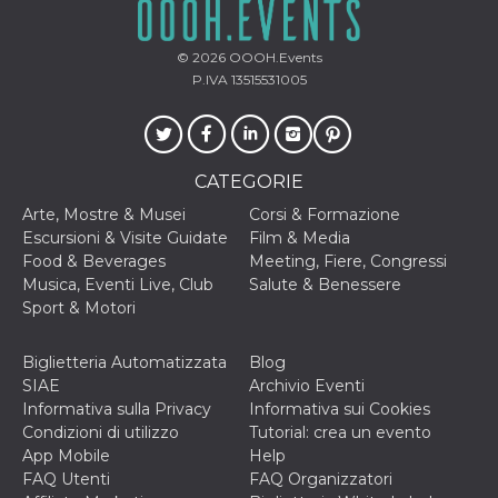
secondi
Cloudflare 
.hubspot.com
distinguere 
umani e bot
vantaggioso 
© 2026
OOOH.Events
sito Web, al
P.IVA 13515531005
di effettuar
rapporti val
sull'utilizzo
proprio sit
_cfuvid
.hubspot.com
Sessione
Questo coo
CATEGORIE
viene utiliz
Cloudflare 
monitorare 
Arte, Mostre & Musei
Corsi & Formazione
utenti attra
Escursioni & Visite Guidate
Film & Media
le sessioni 
ottimizzare
Food & Beverages
Meeting, Fiere, Congressi
l'esperienza
Musica, Eventi Live, Club
Salute & Benessere
dell'utente
mantenendo
Sport & Motori
coerenza de
sessione e
fornendo se
Biglietteria Automatizzata
Blog
personalizza
SIAE
Archivio Eventi
YSC
Sessione
Questo cook
Google LLC
Informativa sulla Privacy
Informativa sui Cookies
impostato 
.youtube.com
YouTube pe
Condizioni di utilizzo
Tutorial: crea un evento
tenere tracc
App Mobile
Help
delle
visualizzazi
FAQ Utenti
FAQ Organizzatori
video incorp