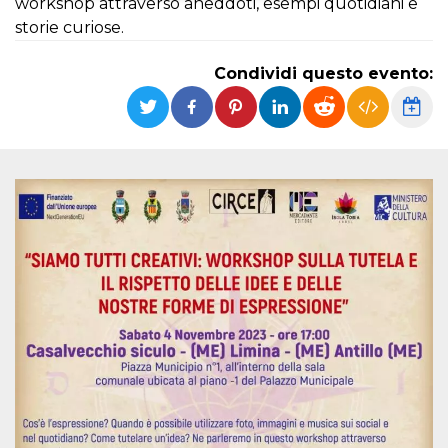
workshop attraverso aneddoti, esempi quotidiani e
storie curiose.
Necessari
Marketing
I cookie strettamente necessari o tecnici sono
Condividi questo evento:
indispensabili al funzionamento del sito. I
servizi qui presenti non potranno funzionare
senza.
Provider /
Nome
Scadenza
Descrizione
Dominio
cf_clearance
1 anno
Clearance
Cloudflare,
Cookie from
Inc.
CloudFlare
.oooh.events
stores the proof
of challenge
passed. It is
used to no
longer issue a
captcha or
jschallenge
challenge if
present. It is
required to
reach origin
server.
wordpress_test_cookie
Sessione
Cookie di
Automattic
Wordpress,
Inc.
verifica che il