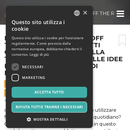
×
FORTINI SONORI – CORSI OFF THE RECORD
Questo sito utilizza i
ITALIAN
cookie
ENGLISH
FORTINI SONORI – CORSI OFF
Questo sito utilizza i cookie per funzionare
regolarmente. Come previsto dalla
THE RECORD: “SIAMO TUTTI
SPANISH
normativa europea, dobbiamo chiederti il
CREATIVI: WORKSHOP SULLA
consenso.
Leggi di più
TUTELA E IL RISPETTO DELLE IDEE
E DELLE NOSTRE FORME DI
NECESSARI
ESPRESSIONE”
MARKETING
4 NOVEMBRE 2023 - 17:00
ACCETTA TUTTO
VENDITE ONLINE TERMINATE
Corsi & Formazione
RIFIUTA TUTTO TRANNE I NECESSARI
cos’è l’espressione? Quando è possibile utilizzare
foto, immagini e musica sui social e nel quotidiano?
MOSTRA DETTAGLI
Come tutelare un’idea? Ne parleremo in questo