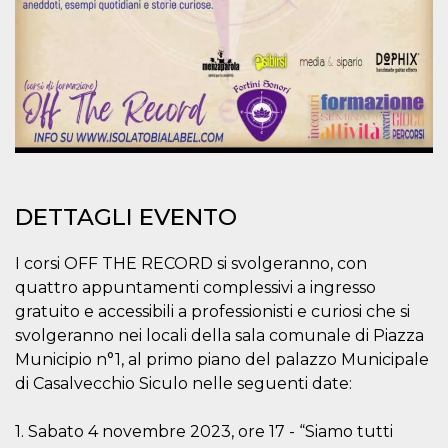
.oooh.events
browser accetti i
cookie.
PHPSESSID
Sessione
Cookie
PHP.net
generato da
oooh.events
applicazioni
basate sul
linguaggio PHP.
Si tratta di un
identificatore
generico
utilizzato per
mantenere le
variabili di
sessione utente.
DETTAGLI EVENTO
Normalmente è
un numero
generato in
I corsi OFF THE RECORD si svolgeranno, con
modo casuale, il
modo in cui
quattro appuntamenti complessivi a ingresso
viene utilizzato
può essere
gratuito e accessibili a professionisti e curiosi che si
specifico per il
svolgeranno nei locali della sala comunale di Piazza
sito, ma un
buon esempio è
Municipio n°1, al primo piano del palazzo Municipale
mantenere uno
stato di accesso
di Casalvecchio Siculo nelle seguenti date:
per un utente
tra le pagine.
1. Sabato 4 novembre 2023, ore 17 - “Siamo tutti
m
1 anno 1
Questo cookie
Stripe