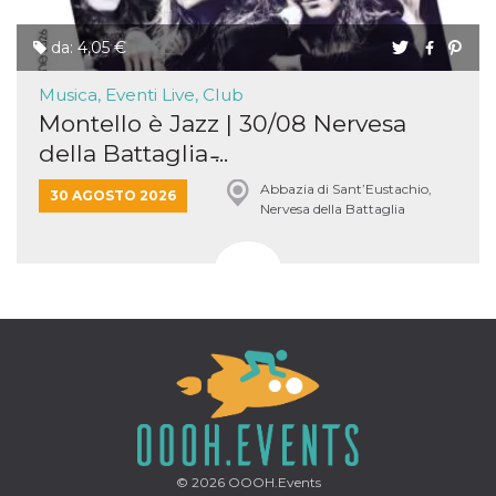
da: 4,05 €
Musica, Eventi Live, Club
Montello è Jazz | 30/08 Nervesa
della Battaglia ̵...
Abbazia di Sant’Eustachio,
30 AGOSTO 2026
Nervesa della Battaglia
© 2026
OOOH.Events