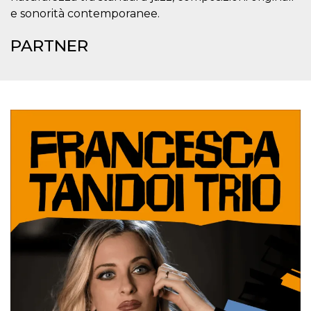
mese
viene
m.stripe.com
generalmente
e sonorità contemporanee.
utilizzato per le
prestazioni e
l'ottimizzazione
PARTNER
dei servizi di
elaborazione
dei pagamenti,
facilitando la
memorizzazione
dei contenuti
sul browser per
rendere le
pagine più
veloci.
CookieScriptConsent
4
Questo cookie
CookieScript
settimane
viene utilizzato
oooh.events
2 giorni
dal servizio
Cookie-
Script.com per
ricordare le
preferenze di
consenso sui
cookie dei
visitatori. È
necessario che il
banner dei
cookie di
Cookie-
Script.com
funzioni