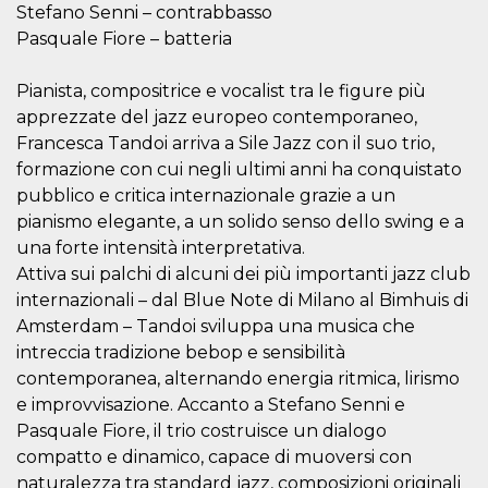
.oooh.events
Stefano Senni – contrabbasso
browser accetti i
cookie.
Pasquale Fiore – batteria
PHPSESSID
Sessione
Cookie
PHP.net
generato da
oooh.events
Pianista, compositrice e vocalist tra le figure più
applicazioni
basate sul
apprezzate del jazz europeo contemporaneo,
linguaggio PHP.
Si tratta di un
Francesca Tandoi arriva a Sile Jazz con il suo trio,
identificatore
formazione con cui negli ultimi anni ha conquistato
generico
utilizzato per
pubblico e critica internazionale grazie a un
mantenere le
variabili di
pianismo elegante, a un solido senso dello swing e a
sessione utente.
Normalmente è
una forte intensità interpretativa.
un numero
Attiva sui palchi di alcuni dei più importanti jazz club
generato in
modo casuale, il
internazionali – dal Blue Note di Milano al Bimhuis di
modo in cui
viene utilizzato
Amsterdam – Tandoi sviluppa una musica che
può essere
intreccia tradizione bebop e sensibilità
specifico per il
sito, ma un
contemporanea, alternando energia ritmica, lirismo
buon esempio è
mantenere uno
e improvvisazione. Accanto a Stefano Senni e
stato di accesso
per un utente
Pasquale Fiore, il trio costruisce un dialogo
tra le pagine.
compatto e dinamico, capace di muoversi con
m
1 anno 1
Questo cookie
Stripe
naturalezza tra standard jazz, composizioni originali