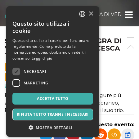
×
SILE JAZZ 2026 – CAVASAGRA DI VEDELAG
Questo sito utilizza i
ITALIAN
cookie
ENGLISH
SILE JAZZ 2026 – CAVASAGRA DI
Questo sito utilizza i cookie per funzionare
regolarmente. Come previsto dalla
VEDELAGO 2 LUG – FRANCESCA
SPANISH
normativa europea, dobbiamo chiederti il
TANDOI TRIO
consenso.
Leggi di più
2 LUGLIO 2026 - 21:00
NECESSARI
VENDITE ONLINE TERMINATE
MARKETING
Musica, Eventi Live, Club
Pianista, compositrice e vocalist tra le figure più
ACCETTA TUTTO
apprezzate del jazz europeo contemporaneo,
Francesca Tandoi arriva a Sile Jazz con il suo trio.
RIFIUTA TUTTO TRANNE I NECESSARI
Condividi questo evento:
MOSTRA DETTAGLI