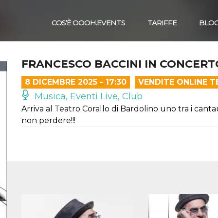
COS’È OOOH.EVENTS
TARIFFE
BLO
FRANCESCO BACCINI IN CONCERT
8 DICEMBRE 2025 - 17:30
VENDITE ONLINE T
Musica, Eventi Live, Club
Arriva al Teatro Corallo di Bardolino uno tra i canta
non perdere!!!