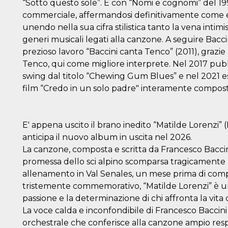
“Sotto questo sole”. È con “Nomi e cognomi” del 19
commerciale, affermandosi definitivamente come er
unendo nella sua cifra stilistica tanto la vena intimis
generi musicali legati alla canzone. A seguire Bacci
prezioso lavoro “Baccini canta Tenco” (2011), grazi
Tenco, qui come migliore interprete. Nel 2017 pu
swing dal titolo “Chewing Gum Blues” e nel 2021 e
film “Credo in un solo padre" interamente composta
E' appena uscito il brano inedito “Matilde Lorenzi” 
anticipa il nuovo album in uscita nel 2026.
La canzone, composta e scritta da Francesco Baccin
promessa dello sci alpino scomparsa tragicament
allenamento in Val Senales, un mese prima di compi
tristemente commemorativo, “Matilde Lorenzi” è un b
passione e la determinazione di chi affronta la vita
La voce calda e inconfondibile di Francesco Bacc
orchestrale che conferisce alla canzone ampio resp