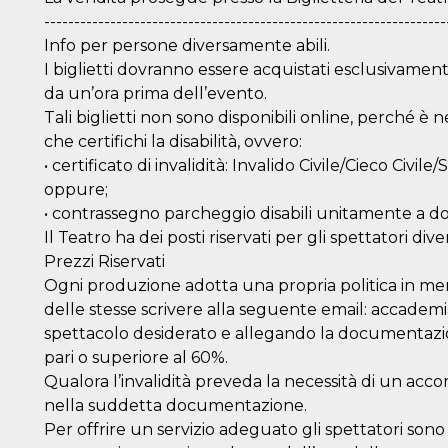
e per
-------------------------------------------------------------------
Info per persone diversamente abili.
kie
I biglietti dovranno essere acquistati esclusivamente
 si
da un’ora prima dell’evento.
Non è
Tali biglietti non sono disponibili online, perché 
e
singola
che certifichi la disabilità, ovvero:
• certificato di invalidità: Invalido Civile/Cieco Civi
egnala
oppure;
er
• contrassegno parcheggio disabili unitamente a d
la
Il Teatro ha dei posti riservati per gli spettatori div
ttività
Prezzi Riservati
er il
Ogni produzione adotta una propria politica in merito
 di
tano
delle stesse scrivere alla seguente email: accad
al
spettacolo desiderato e allegando la documentazione
acebook
he che
pari o superiore al 60%.
ntale
Qualora l’invalidità preveda la necessità di un ac
nella suddetta documentazione.
kie
Per offrire un servizio adeguato gli spettatori sono
opo 10
sto