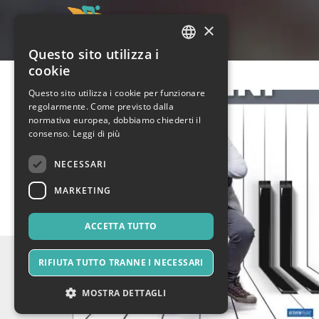
×
Questo sito utilizza i
ITALIAN
cookie
ENGLISH
Questo sito utilizza i cookie per funzionare
regolarmente. Come previsto dalla
SPANISH
normativa europea, dobbiamo chiederti il
consenso.
Leggi di più
NECESSARI
MARKETING
ACCETTA TUTTO
RIFIUTA TUTTO TRANNE I NECESSARI
MOSTRA DETTAGLI