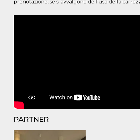
prenotazione, se si avvalgono dell’uso della carrozz
 letto
te Mi
ag di
su
eb
la
eguici
” del
i
colgono
ioni
 e
 di
 la
ne di
del
PARTNER
r la
irata.