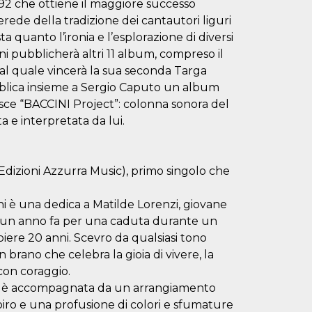
92 che ottiene il maggiore successo
ede della tradizione dei cantautori liguri
ta quanto l’ironia e l’esplorazione di diversi
ni pubblicherà altri 11 album, compreso il
e al quale vincerà la sua seconda Targa
bblica insieme a Sergio Caputo un album
sce “BACCINI Project”: colonna sonora del
 e interpretata da lui.
(Edizioni Azzurra Music), primo singolo che
i è una dedica a Matilde Lorenzi, giovane
e un anno fa per una caduta durante un
ere 20 anni. Scevro da qualsiasi tono
rano che celebra la gioia di vivere, la
 con coraggio.
ini è accompagnata da un arrangiamento
iro e una profusione di colori e sfumature