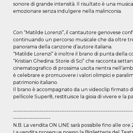
sonore di grande intensità. Il risultato è una musi
emozionare senza indulgere nella malinconia.
Con “Matilde Lorenzi”, il cantautore genovese confer
continuando un percorso musicale che da oltre tr
panorama della canzone d’autore italiana.
“Matilde Lorenzi” è inoltre il brano di punta della 
“Kristian Ghedina: Storie di Sci” che racconta settant
cinematografico di prossima uscita rientra nell’ambi
è celebrare e promuovere i valori olimpici e paralimpi
patrimonio italiano.
Il brano è accompagnato da un videoclip firmato da
pellicole Super8, restituisce la gioia di vivere e la
-------------------------------------------------------------------
---------------------
ccesso
N.B. La vendita ON LINE sarà possibile fino alle ore
La vendita prosegue presso la Biglietteria del Teatr
ssione