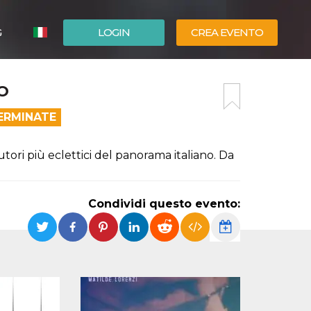
G
LOGIN
CREA EVENTO
ESPAÑOL
O
ENGLISH
ERMINATE
utori più eclettici del panorama italiano. Da
Condividi questo evento: