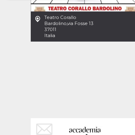
Necessari
Marketing
Teatro Corallo
I cookie strettamente necessari o tecnici sono
Bardolino
,
via Fosse 13
indispensabili al funzionamento del sito. I
37011
servizi qui presenti non potranno funzionare
Italia
senza.
Provider /
Nome
Scadenza
Descrizione
Dominio
cf_clearance
1 anno
Clearance
Cloudflare,
Cookie from
Inc.
CloudFlare
.oooh.events
stores the proof
of challenge
passed. It is
used to no
longer issue a
captcha or
jschallenge
challenge if
present. It is
required to
reach origin
server.
wordpress_test_cookie
Sessione
Cookie di
Automattic
Wordpress,
Inc.
verifica che il