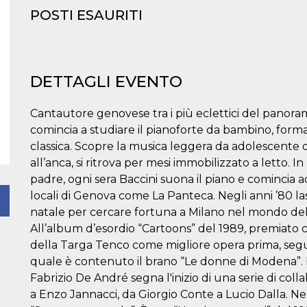
POSTI ESAURITI
DETTAGLI EVENTO
Cantautore genovese tra i più eclettici del panoram
comincia a studiare il pianoforte da bambino, for
classica. Scopre la musica leggera da adolescent
all’anca, si ritrova per mesi immobilizzato a letto. In
padre, ogni sera Baccini suona il piano e comincia ad es
locali di Genova come La Panteca. Negli anni ’80 lasc
natale per cercare fortuna a Milano nel mondo del
All’album d’esordio “Cartoons” del 1989, premiato c
della Targa Tenco come migliore opera prima, segue,
quale è contenuto il brano “Le donne di Modena”.
Fabrizio De André segna l'inizio di una serie di co
a Enzo Jannacci, da Giorgio Conte a Lucio Dalla. Nel 