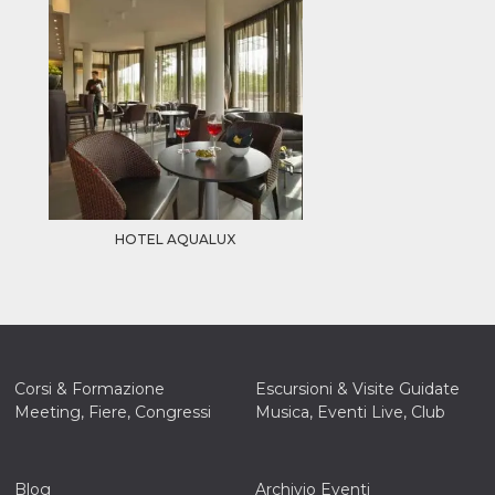
la
one
ioni di
 alle
su siti
.
one del
one,
altri
cifici
.
HOTEL AQUALUX
i del
e
catore
lizzato
lizzare
à per
Corsi & Formazione
Escursioni & Visite Guidate
er
Meeting, Fiere, Congressi
Musica, Eventi Live, Club
una
kie
zato da
Blog
Archivio Eventi