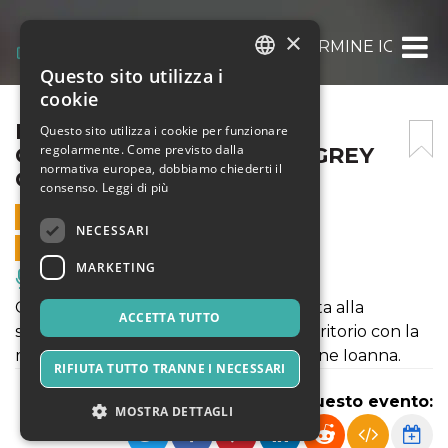
×
FRANCESCO BEARZATTI CARMINE IOANNA 
Questo sito utilizza i
ITALIAN
cookie
ENGLISH
FRANCESCO BEARZATTI
Questo sito utilizza i cookie per funzionare
regolarmente. Come previsto dalla
CARMINE IOANNA DUO – GREY
SPANISH
normativa europea, dobbiamo chiederti il
CAT FESTIVAL
consenso.
Leggi di più
14 AGOSTO 2022 - 18:30
NECESSARI
VENDITE ONLINE TERMINATE
MARKETING
Musica, Eventi Live, Club
Grey Cat Festival presenta una giornata alla
ACCETTA TUTTO
scoperta della Maremma e del suo territorio con la
musica di Francesco Bearzatti e Carimine Ioanna.
RIFIUTA TUTTO TRANNE I NECESSARI
Condividi questo evento:
MOSTRA DETTAGLI