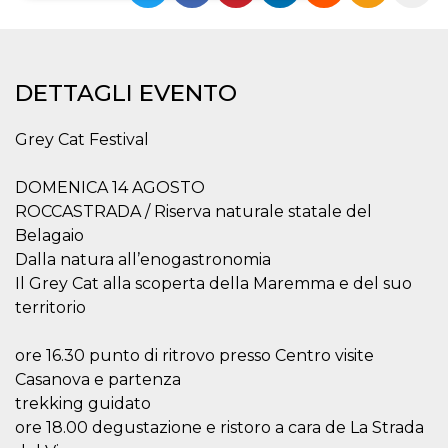
Necessari
Marketing
I cookie strettamente necessari o tecnici sono
DETTAGLI EVENTO
indispensabili al funzionamento del sito. I
servizi qui presenti non potranno funzionare
senza.
Grey Cat Festival
Provider /
Nome
Scadenza
Descrizione
Dominio
DOMENICA 14 AGOSTO
cf_clearance
1 anno
Clearance
Cloudflare,
Cookie from
ROCCASTRADA / Riserva naturale statale del
Inc.
CloudFlare
.oooh.events
Belagaio
stores the proof
of challenge
Dalla natura all’enogastronomia
passed. It is
used to no
Il Grey Cat alla scoperta della Maremma e del suo
longer issue a
territorio
captcha or
jschallenge
challenge if
present. It is
ore 16.30 punto di ritrovo presso Centro visite
required to
reach origin
Casanova e partenza
server.
trekking guidato
wordpress_test_cookie
Sessione
Cookie di
Automattic
ore 18.00 degustazione e ristoro a cara de La Strada
Wordpress,
Inc.
verifica che il