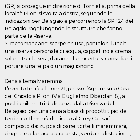
correttamente.
(GR) si prosegue in direzione di Torniella, prima della
Storage declaration
località Piloni si svolta a destra, seguendo le
indicazioni per Belagaio e percorrendo la SP 124 del
Storage
Nome
Descrizione
type
Belagaio, raggiungendo le strutture che fanno
parte della Riserva.
fbssls_314278995690155
Session
storage
Si raccomandano: scarpe chiuse, pantaloni lunghi,
wpEmojiSettingsSupports
Session
una riserva personale di acqua, cappellino e crema
storage
solare. Per la sera, durante il concerto, si consiglia di
cn_uc__
Local
portare una felpa o un maglioncino.
storage
Cena a tema Maremma
L’evento finirà alle ore 21, presso l’Agriturismo Casa
del Chiodo a Piloni (Via Guglielmo Oberdan, 8), a
pochi chilometri di distanza dalla Riserva del
Belagaio, per una cena a base di prodotti tipici del
Provider /
territorio. Il menù dedicato al Grey Cat sarà
Nome
Scadenza
Descrizione
Dominio
composto da: zuppa di pane, tortelli maremmani,
c_user
4
Cookie di a
Meta
cinghiale alla cacciatora, arista, verdure di stagione,
settimane
utente. Può
Platform Inc.
2 giorni
essere di se
.facebook.com