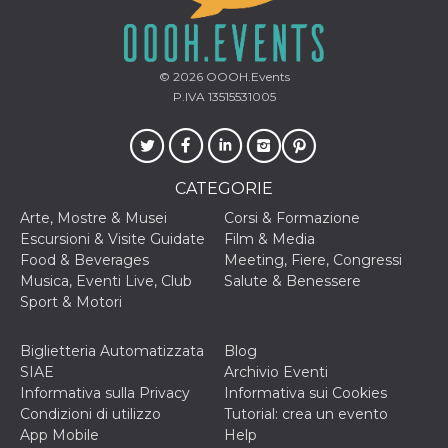
secondi
Cloudflare 
.hubspot.com
distinguere 
umani e bot
vantaggioso 
sito Web, al
di effettuar
© 2026
OOOH.Events
rapporti val
P.IVA 13515531005
sull'utilizzo
proprio sit
_cfuvid
.hubspot.com
Sessione
Questo coo
viene utiliz
Cloudflare 
CATEGORIE
monitorare 
utenti attra
Arte, Mostre & Musei
Corsi & Formazione
le sessioni 
ottimizzare
Escursioni & Visite Guidate
Film & Media
l'esperienza
Food & Beverages
Meeting, Fiere, Congressi
dell'utente
mantenendo
Musica, Eventi Live, Club
Salute & Benessere
coerenza de
Sport & Motori
sessione e
fornendo se
personalizza
Biglietteria Automatizzata
Blog
YSC
Sessione
Questo cook
Google LLC
SIAE
Archivio Eventi
impostato 
.youtube.com
YouTube pe
Informativa sulla Privacy
Informativa sui Cookies
tenere tracc
Condizioni di utilizzo
Tutorial: crea un evento
delle
visualizzazi
App Mobile
Help
video incorp