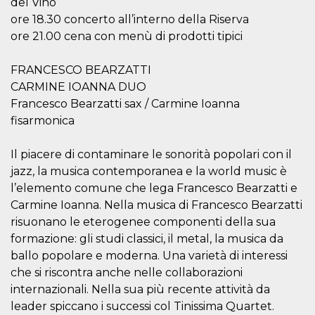
del Vino
.oooh.events
browser accetti i
ore 18.30 concerto all’interno della Riserva
cookie.
ore 21.00 cena con menù di prodotti tipici
PHPSESSID
Sessione
Cookie
PHP.net
generato da
oooh.events
applicazioni
FRANCESCO BEARZATTI
basate sul
linguaggio PHP.
CARMINE IOANNA DUO
Si tratta di un
identificatore
Francesco Bearzatti sax / Carmine Ioanna
generico
utilizzato per
fisarmonica
mantenere le
variabili di
sessione utente.
Il piacere di contaminare le sonorità popolari con il
Normalmente è
un numero
jazz, la musica contemporanea e la world music è
generato in
l’elemento comune che lega Francesco Bearzatti e
modo casuale, il
modo in cui
Carmine Ioanna. Nella musica di Francesco Bearzatti
viene utilizzato
può essere
risuonano le eterogenee componenti della sua
specifico per il
sito, ma un
formazione: gli studi classici, il metal, la musica da
buon esempio è
ballo popolare e moderna. Una varietà di interessi
mantenere uno
stato di accesso
che si riscontra anche nelle collaborazioni
per un utente
tra le pagine.
internazionali. Nella sua più recente attività da
leader spiccano i successi col Tinissima Quartet.
m
1 anno 1
Questo cookie
Stripe