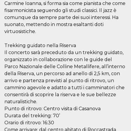
mese
viene
m.stripe.com
Carmine Ioanna, si forma sia come pianista che come
generalmente
utilizzato per le
fisarmonicista seguendo gli studi classici. Il jazz è
prestazioni e
comunque da sempre parte dei suoi interessi. Ha
l'ottimizzazione
dei servizi di
suonato, mettendo in mostra esaltanti doti
elaborazione
dei pagamenti,
virtuosistiche.
facilitando la
memorizzazione
dei contenuti
Trekking guidato nella Riserva
sul browser per
rendere le
Il concerto sarà preceduto da un trekking guidato,
pagine più
veloci.
organizzato in collaborazione con le guide del
Parco Nazionale delle Colline Metallifere, all’interno
CookieScriptConsent
4
Questo cookie
CookieScript
settimane
viene utilizzato
oooh.events
della Riserva, un percorso ad anello di 2,5 km, con
2 giorni
dal servizio
Cookie-
arrivo e partenza previsti al punto di ritrovo, un
Script.com per
ricordare le
cammino agevole e adatto a tutti i camminatori che
preferenze di
consentirà di scoprire la riserva e le sue bellezze
consenso sui
cookie dei
naturalistiche.
visitatori. È
necessario che il
Punto di ritrovo: Centro visita di Casanova
banner dei
Durata del trekking: 70’
cookie di
Cookie-
Orario di ritrovo: 16:30
Script.com
funzioni
Come arrivare: dal centro abitato di Roccastrada