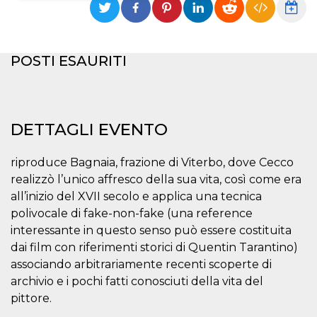
Necessari
Marketing
I cookie strettamente necessari o tecnici sono
POSTI ESAURITI
indispensabili al funzionamento del sito. I
servizi qui presenti non potranno funzionare
senza.
Provider /
Nome
Scadenza
Descrizione
Dominio
DETTAGLI EVENTO
cf_clearance
1 anno
Clearance
Cloudflare,
Cookie from
Inc.
CloudFlare
.oooh.events
riproduce Bagnaia, frazione di Viterbo, dove Cecco
stores the proof
of challenge
realizzò l’unico affresco della sua vita, così come era
passed. It is
all’inizio del XVII secolo e applica una tecnica
used to no
longer issue a
polivocale di fake-non-fake (una reference
captcha or
jschallenge
interessante in questo senso può essere costituita
challenge if
dai film con riferimenti storici di Quentin Tarantino)
present. It is
required to
associando arbitrariamente recenti scoperte di
reach origin
server.
archivio e i pochi fatti conosciuti della vita del
pittore.
wordpress_test_cookie
Sessione
Cookie di
Automattic
Wordpress,
Inc.
verifica che il