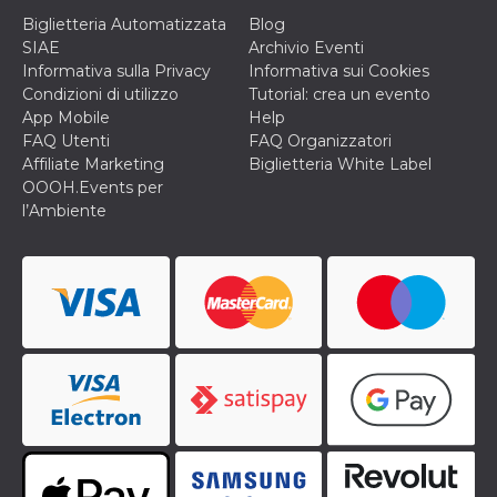
cookie viene
Biglietteria Automatizzata
Blog
anche trami
piace e altri
SIAE
Archivio Eventi
pulsanti e t
Informativa sulla Privacy
Informativa sui Cookies
Facebook
posizionati 
Condizioni di utilizzo
Tutorial: crea un evento
molti siti W
App Mobile
Help
diversi.
FAQ Utenti
FAQ Organizzatori
dpr
.facebook.com
1
permette di
Affiliate Marketing
Biglietteria White Label
settimana
controllare 
funzione “S
OOOH.Events per
su Facebook
l’Ambiente
pulsante “M
piace”, rac
le impostaz
della lingua
permettono
condividere
pagina.
fr
3 mesi
Contiene la
Meta
combinazio
Platform Inc.
ID univoco 
.facebook.com
browser e
dell'utente,
utilizzata pe
pubblicità m
oo
5 anni
consente
Meta
all'utente di
Platform Inc.