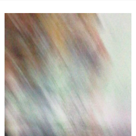
.oooh.events
browser accetti i
cookie.
PHPSESSID
Sessione
Cookie
PHP.net
generato da
oooh.events
applicazioni
basate sul
linguaggio PHP.
Si tratta di un
identificatore
generico
utilizzato per
mantenere le
variabili di
sessione utente.
Normalmente è
un numero
generato in
modo casuale, il
modo in cui
viene utilizzato
può essere
specifico per il
sito, ma un
buon esempio è
mantenere uno
stato di accesso
per un utente
tra le pagine.
m
1 anno 1
Questo cookie
Stripe