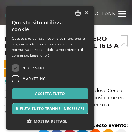
×
FRANCESCO BONERI OVVERO L’ANNO DRAM
Questo sito utilizza i
ITALIAN
cookie
ENGLISH
FRANCESCO BONERI OVVERO
Questo sito utilizza i cookie per funzionare
regolarmente. Come previsto dalla
L’ANNO DRAMMATICO DEL 1613 A
SPANISH
normativa europea, dobbiamo chiederti il
BAGNAIA
consenso.
Leggi di più
13 NOVEMBRE 2021 - 21:00
NECESSARI
VENDITE ONLINE TERMINATE
MARKETING
Musica, Eventi Live, Club
riproduce Bagnaia, frazione di Viterbo, dove Cecco
ACCETTA TUTTO
realizzò l’unico affresco della sua vita, così come era
all’inizio del XVII secolo e applica una tecnica
RIFIUTA TUTTO TRANNE I NECESSARI
polivocale di fake-non-fake
MOSTRA DETTAGLI
Condividi questo evento: