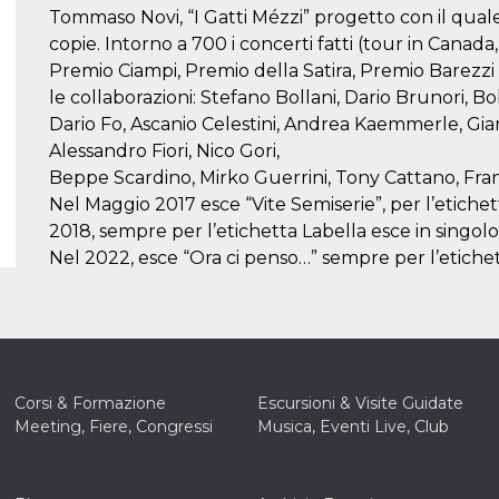
Tommaso Novi, “I Gatti Mézzi” progetto con il qual
copie. Intorno a 700 i concerti fatti (tour in Canada,
Premio Ciampi, Premio della Satira, Premio Barezzi e
le collaborazioni: Stefano Bollani, Dario Brunori, 
Dario Fo, Ascanio Celestini, Andrea Kaemmerle, Gi
Alessandro Fiori, Nico Gori,
Beppe Scardino, Mirko Guerrini, Tony Cattano, Fra
Nel Maggio 2017 esce “Vite Semiserie”, per l’etichett
2018, sempre per l’etichetta Labella esce in singol
Nel 2022, esce “Ora ci penso…” sempre per l’etichett
Corsi & Formazione
Escursioni & Visite Guidate
Meeting, Fiere, Congressi
Musica, Eventi Live, Club