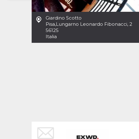
Necessari
Marketing
Giardino Scotto
I cookie strettamente necessari o tecnici sono
Pisa
,
Lungarno Leonardo Fibonacci, 2
indispensabili al funzionamento del sito. I
56125
servizi qui presenti non potranno funzionare
Italia
senza.
Provider /
Nome
Scadenza
Descrizione
Dominio
cf_clearance
1 anno
Clearance
Cloudflare,
Cookie from
Inc.
CloudFlare
.oooh.events
stores the proof
of challenge
passed. It is
used to no
longer issue a
captcha or
jschallenge
challenge if
present. It is
required to
reach origin
server.
wordpress_test_cookie
Sessione
Cookie di
Automattic
Wordpress,
Inc.
verifica che il