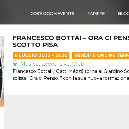
COS’È OOOH.EVENTS
TARIFFE
BLO
FRANCESCO BOTTAI – ORA CI PEN
SCOTTO PISA
5 LUGLIO 2022 - 21:30
VENDITE ONLINE TER
Musica, Eventi Live, Club
Francesco Bottai (I Gatti Mézzi) torna al Giardino 
solista "Ora ci Penso..." con la sua nuova formazione