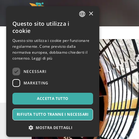
×
Questo sito utilizza i
ITALIAN
cookie
ENGLISH
Questo sito utilizza i cookie per funzionare
regolarmente. Come previsto dalla
SPANISH
normativa europea, dobbiamo chiederti il
consenso.
Leggi di più
NECESSARI
MARKETING
ACCETTA TUTTO
RIFIUTA TUTTO TRANNE I NECESSARI
MOSTRA DETTAGLI