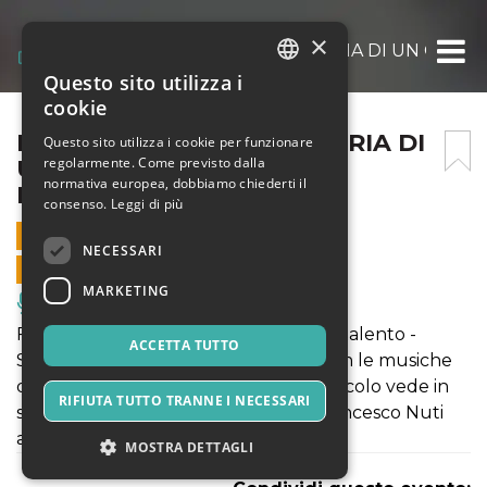
×
FRANCESCO NUTI, LA STORIA DI UN GRAN
Questo sito utilizza i
ITALIAN
cookie
ENGLISH
FRANCESCO NUTI, LA STORIA DI
Questo sito utilizza i cookie per funzionare
regolarmente. Come previsto dalla
UN GRANDE TALENTO 2
SPANISH
normativa europea, dobbiamo chiederti il
NOVEMBRE ORE 16.45
consenso.
Leggi di più
2 NOVEMBRE 2025 - 16:45
NECESSARI
VENDITE ONLINE TERMINATE
MARKETING
Musica, Eventi Live, Club
Francesco Nuti, la storia di un grande talento -
ACCETTA TUTTO
Scritto e diretto da Valerio Groppa, con le musiche
di Giovanni e Francesco Nuti, lo spettacolo vede in
RIFIUTA TUTTO TRANNE I NECESSARI
scena Nicola Pecci per raccontare Francesco Nuti
attraverso le sue parole.
MOSTRA DETTAGLI