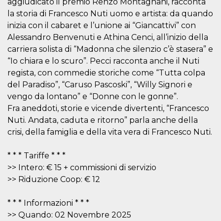
aggiudicato il premio Renzo Montagnani, racconta
.oooh.events
browser accetti i
la storia di Francesco Nuti uomo e artista: da quando
cookie.
inizia con il cabaret e l’unione ai “Giancattivi” con
PHPSESSID
Sessione
Cookie
PHP.net
generato da
oooh.events
Alessandro Benvenuti e Athina Cenci, all’inizio della
applicazioni
carriera solista di “Madonna che silenzio c’è stasera” e
basate sul
linguaggio PHP.
“Io chiara e lo scuro”. Pecci racconta anche il Nuti
Si tratta di un
identificatore
regista, con commedie storiche come “Tutta colpa
generico
utilizzato per
del Paradiso”, “Caruso Pascoski”, “Willy Signori e
mantenere le
vengo da lontano” e “Donne con le gonne”.
variabili di
sessione utente.
Fra aneddoti, storie e vicende divertenti, “Francesco
Normalmente è
un numero
Nuti. Andata, caduta e ritorno” parla anche della
generato in
crisi, della famiglia e della vita vera di Francesco Nuti.
modo casuale, il
modo in cui
viene utilizzato
può essere
* * * Tariffe * * *
specifico per il
sito, ma un
>> Intero: € 15 + commissioni di servizio
buon esempio è
>> Riduzione Coop: € 12
mantenere uno
stato di accesso
per un utente
tra le pagine.
* * * Informazioni * * *
>> Quando: 02 Novembre 2025
m
1 anno 1
Questo cookie
Stripe