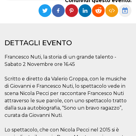
Condividi questo evento:
Necessari
Marketing
I cookie strettamente necessari o tecnici sono
indispensabili al funzionamento del sito. I
servizi qui presenti non potranno funzionare
senza.
DETTAGLI EVENTO
Provider /
Nome
Scadenza
Descrizione
Dominio
Francesco Nuti, la storia di un grande talento -
cf_clearance
1 anno
Clearance
Cloudflare,
Cookie from
Sabato 2 Novembre ore 16.45
Inc.
CloudFlare
.oooh.events
stores the proof
of challenge
Scritto e diretto da Valerio Groppa, con le musiche
passed. It is
used to no
di Giovanni e Francesco Nuti, lo spettacolo vede in
longer issue a
scena Nicola Pecci per raccontare Francesco Nuti
captcha or
jschallenge
attraverso le sue parole, con uno spettacolo tratto
challenge if
present. It is
dalla sua autobiografia, “Sono un bravo ragazzo”,
required to
reach origin
curata da Giovanni Nuti.
server.
wordpress_test_cookie
Sessione
Cookie di
Automattic
Lo spettacolo, che con Nicola Pecci nel 2015 si è
Wordpress,
Inc.
verifica che il