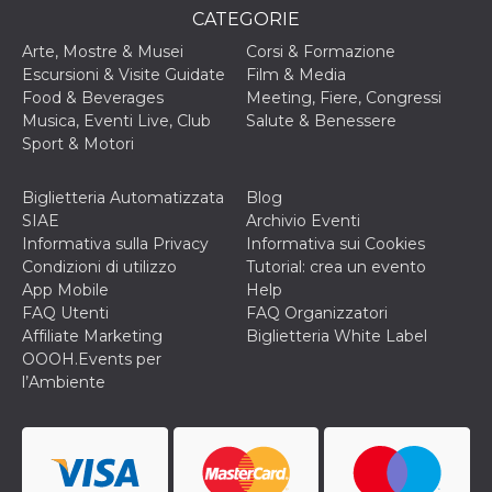
cookie viene
CATEGORIE
anche trami
piace e altri
Arte, Mostre & Musei
Corsi & Formazione
pulsanti e t
Escursioni & Visite Guidate
Film & Media
Facebook
posizionati 
Food & Beverages
Meeting, Fiere, Congressi
molti siti W
Musica, Eventi Live, Club
Salute & Benessere
diversi.
Sport & Motori
dpr
.facebook.com
1
permette di
settimana
controllare 
funzione “S
Biglietteria Automatizzata
Blog
su Facebook
pulsante “M
SIAE
Archivio Eventi
piace”, rac
Informativa sulla Privacy
Informativa sui Cookies
le impostaz
della lingua
Condizioni di utilizzo
Tutorial: crea un evento
permettono
App Mobile
Help
condividere
pagina.
FAQ Utenti
FAQ Organizzatori
Affiliate Marketing
Biglietteria White Label
fr
3 mesi
Contiene la
Meta
combinazio
Platform Inc.
OOOH.Events per
ID univoco 
.facebook.com
l’Ambiente
browser e
dell'utente,
utilizzata pe
pubblicità m
oo
5 anni
consente
Meta
all'utente di
Platform Inc.