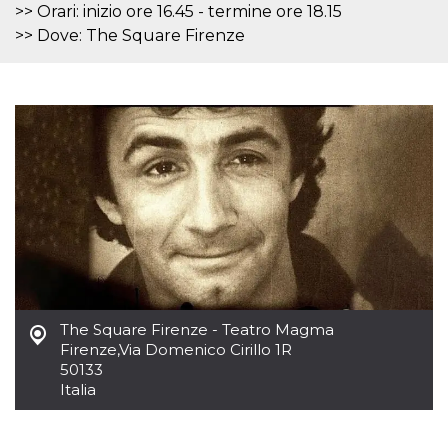
mese
viene
m.stripe.com
>> Orari: inizio ore 16.45 - termine ore 18.15
generalmente
utilizzato per le
>> Dove: The Square Firenze
prestazioni e
l'ottimizzazione
dei servizi di
elaborazione
dei pagamenti,
facilitando la
memorizzazione
dei contenuti
sul browser per
rendere le
pagine più
veloci.
CookieScriptConsent
4
Questo cookie
CookieScript
settimane
viene utilizzato
oooh.events
2 giorni
dal servizio
Cookie-
Script.com per
ricordare le
preferenze di
consenso sui
The Square Firenze - Teatro Magma
cookie dei
Firenze
,
Via Domenico Cirillo 1R
visitatori. È
necessario che il
50133
banner dei
Italia
cookie di
Cookie-
Script.com
funzioni