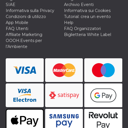
privacy,
SIAE
Archivio Eventi
garantendo 
Informativa sulla Privacy
Informativa sui Cookies
loro prefer
siano onora
Condizioni di utilizzo
Tutorial: crea un evento
nelle sessio
App Mobile
Help
future.
FAQ Utenti
FAQ Organizzatori
__Secure-ROLLOUT_TOKEN
.youtube.com
5 mesi 4
Utilizzato d
Affiliate Marketing
Biglietteria White Label
settimane
YouTube pe
gestire
OOOH.Events per
l'implement
l’Ambiente
e la
sperimenta
delle funzio
Aiuta Googl
controllare 
nuove
funzionalità
modifiche
dell'interfac
vengono mo
agli utenti
nell'ambito 
e
implementa
graduali,
garantendo
un'esperien
coerente pe
determinat
utente dura
esperiment