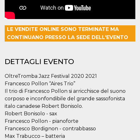
correttamente.
Storage declaration
Storage
Nome
Descrizione
type
LE VENDITE ONLINE SONO TERMINATE MA
fbssls_314278995690155
Session
CONTINUANO PRESSO LA SEDE DELL'EVENTO
storage
wpEmojiSettingsSupports
Session
storage
DETTAGLI EVENTO
cn_uc__
Local
storage
OltreTromba Jazz Festival 2020 2021
Francesco Pollon “Aires Trio”
Il trio di Francesco Pollon si arricchisce del suono
corposo e inconfondibile del grande sassofonista
italo canadese Robert Bonisolo.
Robert Bonisolo - sax
Provider /
Nome
Scadenza
Descrizione
Francesco Pollon - pianoforte
Dominio
Francesco Bordignon - contrabbasso
c_user
4
Cookie di a
Meta
settimane
utente. Può
Platform Inc.
Max Trabucco – batteria
2 giorni
essere di se
.facebook.com