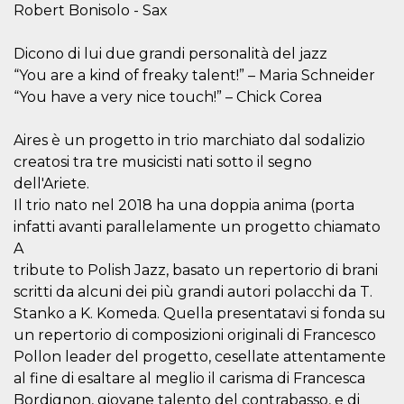
Robert Bonisolo - Sax
o persistent
30 giorni
datr
2 anni
Questo coo
Meta
Dicono di lui due grandi personalità del jazz
identifica il
Platform Inc.
browser che
“You are a kind of freaky talent!” – Maria Schneider
.facebook.com
connette a
“You have a very nice touch!” – Chick Corea
Facebook. 
direttament
legato alla 
Facebook
Aires è un progetto in trio marchiato dal sodalizio
dell'utente.
creatosi tra tre musicisti nati sotto il segno
Facebook s
che viene
dell'Ariete.
utilizzato p
aiutare con 
Il trio nato nel 2018 ha una doppia anima (porta
sicurezza e a
di accesso
infatti avanti parallelamente un progetto chiamato
sospette, in
A
particolare p
rilevamento
tribute to Polish Jazz, basato un repertorio di brani
bot che ten
di accedere 
scritti da alcuni dei più grandi autori polacchi da T.
servizio. F
Stanko a K. Komeda. Quella presentatavi si fonda su
afferma anc
il profilo
un repertorio di composizioni originali di Francesco
comportame
associato a
Pollon leader del progetto, cesellate attentamente
ciascun coo
datr viene
al fine di esaltare al meglio il carisma di Francesca
eliminato d
Bordignon, giovane talento del contrabasso, e di
giorni. Que