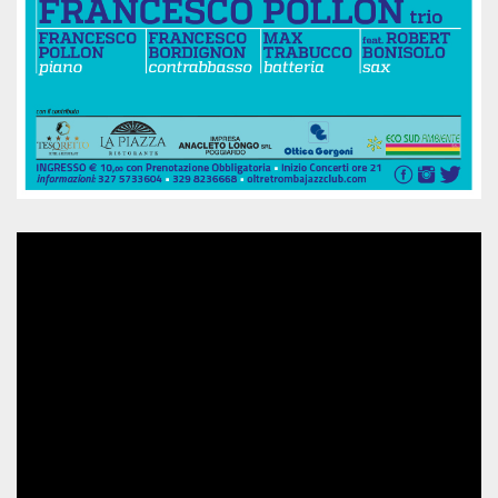
mese
viene
m.stripe.com
generalmente
utilizzato per le
prestazioni e
l'ottimizzazione
dei servizi di
elaborazione
dei pagamenti,
facilitando la
memorizzazione
dei contenuti
sul browser per
rendere le
pagine più
veloci.
CookieScriptConsent
4
Questo cookie
CookieScript
settimane
viene utilizzato
oooh.events
2 giorni
dal servizio
Cookie-
Script.com per
ricordare le
preferenze di
consenso sui
cookie dei
visitatori. È
necessario che il
banner dei
cookie di
Cookie-
Script.com
funzioni