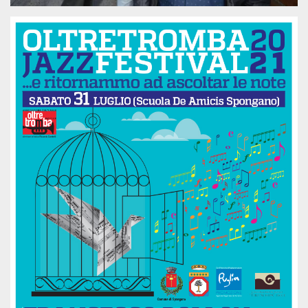
.oooh.events
browser accetti i
cookie.
PHPSESSID
Sessione
Cookie
PHP.net
generato da
oooh.events
applicazioni
basate sul
linguaggio PHP.
Si tratta di un
identificatore
generico
utilizzato per
mantenere le
variabili di
sessione utente.
Normalmente è
un numero
generato in
modo casuale, il
modo in cui
viene utilizzato
può essere
specifico per il
sito, ma un
buon esempio è
mantenere uno
stato di accesso
per un utente
tra le pagine.
m
1 anno 1
Questo cookie
Stripe