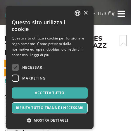
×
FRANCESCO POLLON “AIRES TRIO” @ OLT
Questo sito utilizza i
ITALIAN
cookie
ENGLISH
FRANCESCO POLLON “AIRES
Questo sito utilizza i cookie per funzionare
regolarmente. Come previsto dalla
TRIO” @ OLTRETROMBA JAZZ
SPANISH
normativa europea, dobbiamo chiederti il
FESTIVAL
consenso.
Leggi di più
31 LUGLIO 2021 - 21:00
NECESSARI
VENDITE ONLINE TERMINATE
MARKETING
Musica, Eventi Live, Club
ACCETTA TUTTO
OltreTromba Jazz Festival 2020 2021
Francesco Pollon “Aires Trio”
RIFIUTA TUTTO TRANNE I NECESSARI
Francesco Pollon - pianoforte
MOSTRA DETTAGLI
Francesco Bordignon - contrabbasso