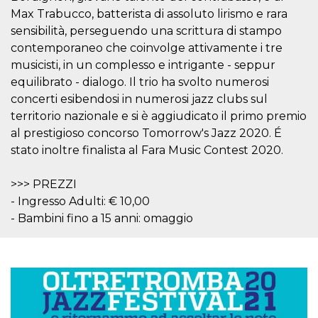
cookie viene
Max Trabucco, batterista di assoluto lirismo e rara
anche trami
piace e altri
sensibilità, perseguendo una scrittura di stampo
pulsanti e t
contemporaneo che coinvolge attivamente i tre
Facebook
posizionati 
musicisti, in un complesso e intrigante - seppur
molti siti W
diversi.
equilibrato - dialogo. Il trio ha svolto numerosi
concerti esibendosi in numerosi jazz clubs sul
dpr
.facebook.com
1
permette di
settimana
controllare 
territorio nazionale e si è aggiudicato il primo premio
funzione “S
su Facebook
al prestigioso concorso Tomorrow's Jazz 2020. É
pulsante “M
piace”, rac
stato inoltre finalista al Fara Music Contest 2020.
le impostaz
della lingua
permettono
>>> PREZZI
condividere
pagina.
- Ingresso Adulti: € 10,00
- Bambini fino a 15 anni: omaggio
fr
3 mesi
Contiene la
Meta
combinazio
Platform Inc.
ID univoco 
.facebook.com
browser e
dell'utente,
utilizzata pe
pubblicità m
oo
5 anni
consente
Meta
all'utente di
Platform Inc.