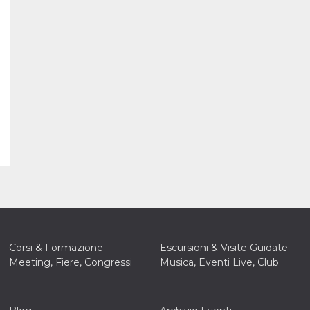
Corsi & Formazione
Escursioni & Visite Guidate
Meeting, Fiere, Congressi
Musica, Eventi Live, Club