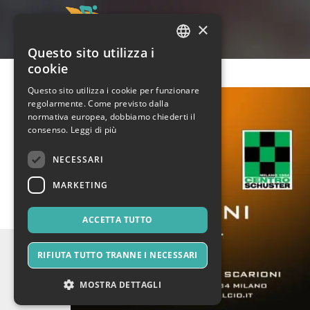
×
Questo sito utilizza i
ITALIAN
cookie
ENGLISH
Questo sito utilizza i cookie per funzionare
regolarmente. Come previsto dalla
SPANISH
normativa europea, dobbiamo chiederti il
consenso.
Leggi di più
NECESSARI
MARKETING
ACCETTA TUTTO
RIFIUTA TUTTO TRANNE I NECESSARI
MOSTRA DETTAGLI