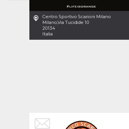
Necessari
Marketing
Centro Sportivo Scarioni Milano
I cookie strettamente necessari o tecnici sono
Milano
,
Via Tucidide 10
indispensabili al funzionamento del sito. I
20134
servizi qui presenti non potranno funzionare
Italia
senza.
Provider /
Nome
Scadenza
Descrizione
Dominio
cf_clearance
1 anno
Clearance
Cloudflare,
Cookie from
Inc.
CloudFlare
.oooh.events
stores the proof
of challenge
passed. It is
used to no
longer issue a
captcha or
jschallenge
challenge if
present. It is
required to
reach origin
server.
wordpress_test_cookie
Sessione
Cookie di
Automattic
Wordpress,
Inc.
verifica che il