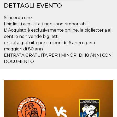
DETTAGLI EVENTO
Necessari
Marketing
Si ricorda che:
I cookie strettamente necessari o tecnici sono
indispensabili al funzionamento del sito. I
I biglietti acquistati non sono rimborsabili.
servizi qui presenti non potranno funzionare
L' Acquisto è esclusivamente online, la biglietteria al
senza.
centro non vende biglietti.
Provider /
Nome
Scadenza
Descrizione
entrata gratuita per i minori di 16 anni e per i
Dominio
maggiori di 80 anni
cf_clearance
1 anno
Clearance
Cloudflare,
Cookie from
ENTRATA GRATUITA PER I MINORI DI 18 ANNI CON
Inc.
CloudFlare
.oooh.events
DOCUMENTO
stores the proof
of challenge
passed. It is
used to no
longer issue a
captcha or
jschallenge
challenge if
present. It is
required to
reach origin
server.
wordpress_test_cookie
Sessione
Cookie di
Automattic
Wordpress,
Inc.
verifica che il