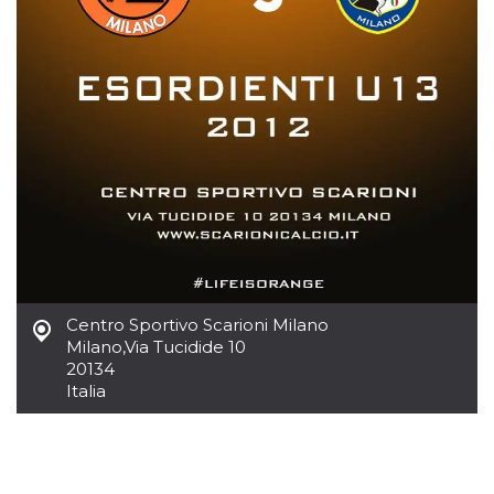
.oooh.events
browser accetti i
cookie.
PHPSESSID
Sessione
Cookie
PHP.net
generato da
oooh.events
applicazioni
basate sul
linguaggio PHP.
Si tratta di un
identificatore
generico
utilizzato per
mantenere le
variabili di
sessione utente.
Normalmente è
un numero
generato in
modo casuale, il
modo in cui
Centro Sportivo Scarioni Milano
viene utilizzato
può essere
Milano
,
Via Tucidide 10
specifico per il
20134
sito, ma un
buon esempio è
Italia
mantenere uno
stato di accesso
per un utente
tra le pagine.
m
1 anno 1
Questo cookie
Stripe