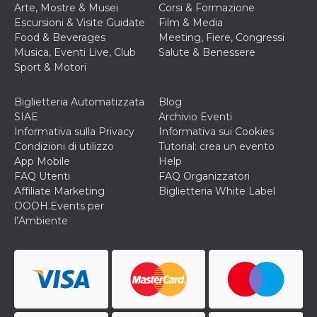
Arte, Mostre & Musei
Corsi & Formazione
o persistent
30 giorni
Escursioni & Visite Guidate
Film & Media
Food & Beverages
Meeting, Fiere, Congressi
datr
2 anni
Questo coo
Meta
identifica il
Platform Inc.
Musica, Eventi Live, Club
Salute & Benessere
browser che
.facebook.com
Sport & Motori
connette a
Facebook. 
direttament
legato alla 
Biglietteria Automatizzata
Blog
Facebook
SIAE
Archivio Eventi
dell'utente.
Facebook s
Informativa sulla Privacy
Informativa sui Cookies
che viene
Condizioni di utilizzo
Tutorial: crea un evento
utilizzato p
aiutare con 
App Mobile
Help
sicurezza e a
FAQ Utenti
FAQ Organizzatori
di accesso
sospette, in
Affiliate Marketing
Biglietteria White Label
particolare p
OOOH.Events per
rilevamento
bot che ten
l’Ambiente
di accedere 
servizio. F
afferma anc
il profilo
comportame
associato a
ciascun coo
datr viene
eliminato d
giorni. Que