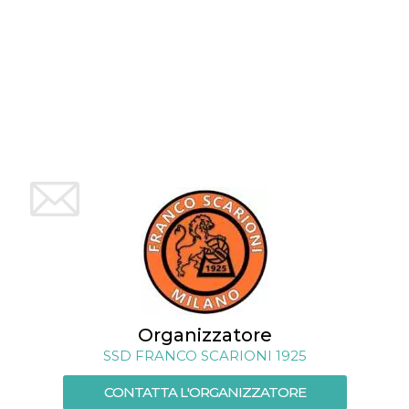
mese
viene
m.stripe.com
generalmente
utilizzato per le
prestazioni e
l'ottimizzazione
dei servizi di
elaborazione
dei pagamenti,
facilitando la
memorizzazione
dei contenuti
sul browser per
rendere le
pagine più
veloci.
CookieScriptConsent
4
Questo cookie
CookieScript
settimane
viene utilizzato
oooh.events
2 giorni
dal servizio
Cookie-
Script.com per
ricordare le
preferenze di
consenso sui
cookie dei
visitatori. È
Organizzatore
necessario che il
banner dei
SSD FRANCO SCARIONI 1925
cookie di
Cookie-
Script.com
CONTATTA L'ORGANIZZATORE
funzioni