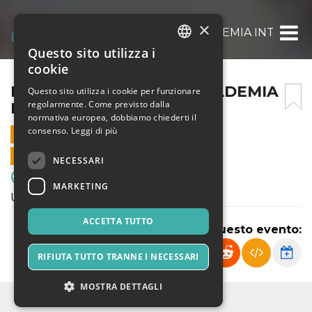
×
FRANCO SCARIONI – ACCADEMIA INTER
Questo sito utilizza i
ITALIAN
cookie
ENGLISH
FRANCO SCARIONI – ACCADEMIA
Questo sito utilizza i cookie per funzionare
regolarmente. Come previsto dalla
INTER
SPANISH
normativa europea, dobbiamo chiederti il
consenso.
Leggi di più
22 MARZO 2025 - 13:30
VENDITE ONLINE TERMINATE
NECESSARI
Sport & Motori
MARKETING
U13 Esordienti
ACCETTA TUTTO
Condividi questo evento:
RIFIUTA TUTTO TRANNE I NECESSARI
MOSTRA DETTAGLI