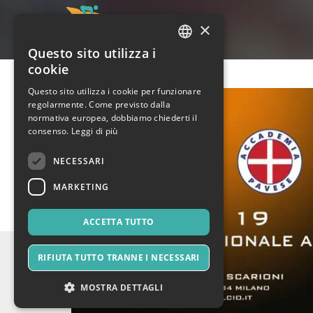
×
Questo sito utilizza i
ITALIAN
cookie
ENGLISH
Questo sito utilizza i cookie per funzionare
regolarmente. Come previsto dalla
SPANISH
normativa europea, dobbiamo chiederti il
consenso.
Leggi di più
NECESSARI
MARKETING
ACCETTA TUTTO
RIFIUTA TUTTO TRANNE I NECESSARI
MOSTRA DETTAGLI