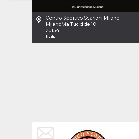
Necessari
Marketing
Centro Sportivo Scarioni Milano
I cookie strettamente necessari o tecnici sono
Milano
,
Via Tucidide 10
indispensabili al funzionamento del sito. I
20134
servizi qui presenti non potranno funzionare
Italia
senza.
Provider /
Nome
Scadenza
Descrizione
Dominio
cf_clearance
1 anno
Clearance
Cloudflare,
Cookie from
Inc.
CloudFlare
.oooh.events
stores the proof
of challenge
passed. It is
used to no
longer issue a
captcha or
jschallenge
challenge if
present. It is
required to
reach origin
server.
wordpress_test_cookie
Sessione
Cookie di
Automattic
Wordpress,
Inc.
verifica che il