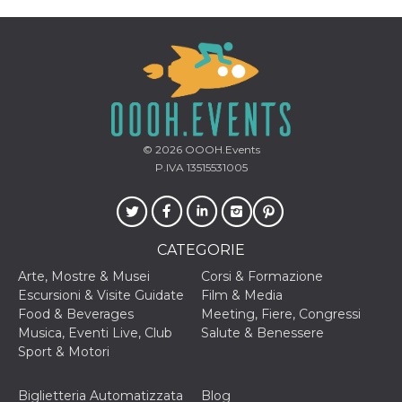
correttamente.
Storage declaration
Storage
Nome
Descrizione
type
fbssls_314278995690155
Session
storage
wpEmojiSettingsSupports
Session
© 2026
OOOH.Events
storage
P.IVA 13515531005
cn_uc__
Local
storage
CATEGORIE
Arte, Mostre & Musei
Corsi & Formazione
Escursioni & Visite Guidate
Film & Media
Food & Beverages
Meeting, Fiere, Congressi
Musica, Eventi Live, Club
Salute & Benessere
Provider /
Nome
Scadenza
Descrizione
Dominio
Sport & Motori
c_user
4
Cookie di a
Meta
settimane
utente. Può
Platform Inc.
Biglietteria Automatizzata
Blog
2 giorni
essere di se
.facebook.com