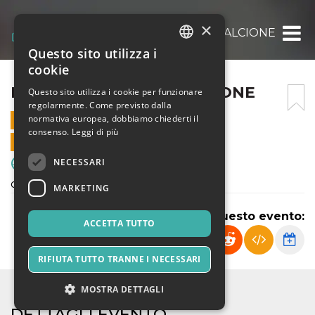
×
FRANCO SCARIONI – ALCIONE
Questo sito utilizza i
ITALIAN
cookie
ENGLISH
FRANCO SCARIONI – ALCIONE
Questo sito utilizza i cookie per funzionare
regolarmente. Come previsto dalla
SPANISH
normativa europea, dobbiamo chiederti il
12 OTTOBRE 2024 - 14:00
consenso.
Leggi di più
VENDITE ONLINE TERMINATE
NECESSARI
Sport & Motori
campionato esordienti U13 2012
MARKETING
Condividi questo evento:
ACCETTA TUTTO
RIFIUTA TUTTO TRANNE I NECESSARI
MOSTRA DETTAGLI
DETTAGLI EVENTO