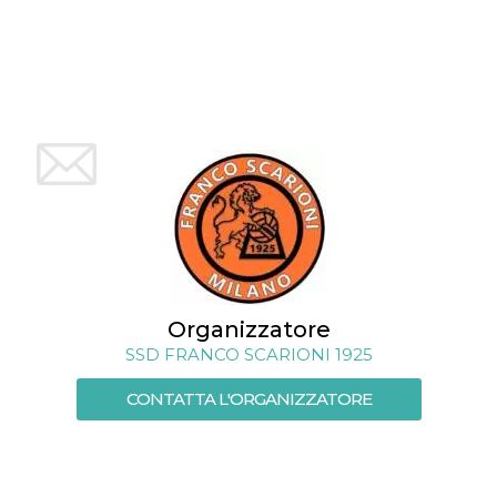
mese
viene
m.stripe.com
generalmente
utilizzato per le
prestazioni e
l'ottimizzazione
dei servizi di
elaborazione
dei pagamenti,
facilitando la
memorizzazione
dei contenuti
sul browser per
rendere le
pagine più
veloci.
CookieScriptConsent
4
Questo cookie
CookieScript
settimane
viene utilizzato
oooh.events
2 giorni
dal servizio
Cookie-
Script.com per
Organizzatore
ricordare le
preferenze di
SSD FRANCO SCARIONI 1925
consenso sui
cookie dei
visitatori. È
CONTATTA L'ORGANIZZATORE
necessario che il
banner dei
cookie di
Cookie-
Script.com
funzioni