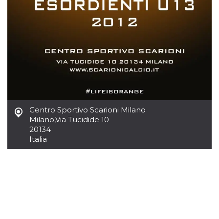
.oooh.events
browser accetti i
cookie.
PHPSESSID
Sessione
Cookie
PHP.net
generato da
oooh.events
applicazioni
basate sul
linguaggio PHP.
Si tratta di un
identificatore
generico
utilizzato per
mantenere le
variabili di
sessione utente.
Centro Sportivo Scarioni Milano
Normalmente è
un numero
Milano
,
Via Tucidide 10
generato in
20134
modo casuale, il
modo in cui
Italia
viene utilizzato
può essere
specifico per il
sito, ma un
buon esempio è
mantenere uno
stato di accesso
per un utente
tra le pagine.
m
1 anno 1
Questo cookie
Stripe