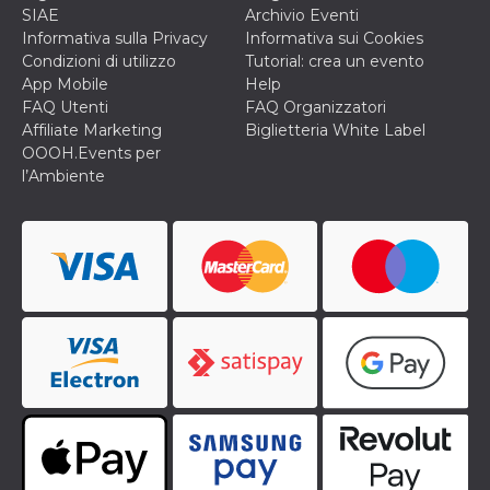
o persistent
SIAE
Archivio Eventi
30 giorni
Informativa sulla Privacy
Informativa sui Cookies
datr
2 anni
Questo coo
Meta
Condizioni di utilizzo
Tutorial: crea un evento
identifica il
Platform Inc.
App Mobile
Help
browser che
.facebook.com
connette a
FAQ Utenti
FAQ Organizzatori
Facebook. 
Affiliate Marketing
Biglietteria White Label
direttament
legato alla 
OOOH.Events per
Facebook
l’Ambiente
dell'utente.
Facebook s
che viene
utilizzato p
aiutare con 
sicurezza e a
di accesso
sospette, in
particolare p
rilevamento
bot che ten
di accedere 
servizio. F
afferma anc
il profilo
comportame
associato a
ciascun coo
datr viene
eliminato d
giorni. Que