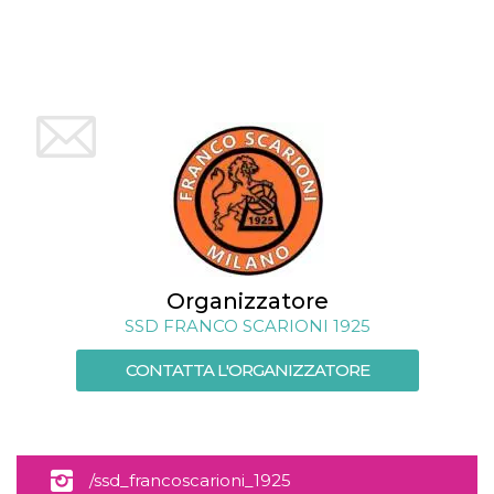
mese
viene
m.stripe.com
generalmente
utilizzato per le
prestazioni e
l'ottimizzazione
dei servizi di
elaborazione
dei pagamenti,
facilitando la
memorizzazione
dei contenuti
sul browser per
rendere le
pagine più
veloci.
CookieScriptConsent
4
Questo cookie
CookieScript
settimane
viene utilizzato
oooh.events
2 giorni
dal servizio
Organizzatore
Cookie-
Script.com per
SSD FRANCO SCARIONI 1925
ricordare le
preferenze di
consenso sui
CONTATTA L'ORGANIZZATORE
cookie dei
visitatori. È
necessario che il
banner dei
cookie di
Cookie-
Script.com
/ssd_francoscarioni_1925
funzioni