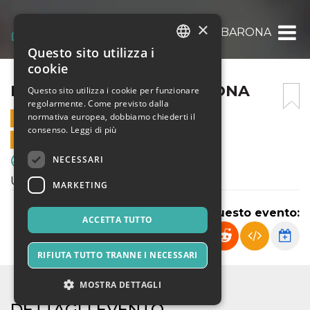
×
FRANCO SCARIONI – BARONA
Questo sito utilizza i
ITALIAN
cookie
ENGLISH
FRANCO SCARIONI – BARONA
Questo sito utilizza i cookie per funzionare
regolarmente. Come previsto dalla
SPANISH
normativa europea, dobbiamo chiederti il
1 FEBBRAIO 2025 - 17:00
consenso.
Leggi di più
VENDITE ONLINE TERMINATE
NECESSARI
Sport & Motori
Under 19 Regionale élite
MARKETING
Condividi questo evento:
ACCETTA TUTTO
RIFIUTA TUTTO TRANNE I NECESSARI
MOSTRA DETTAGLI
DETTAGLI EVENTO