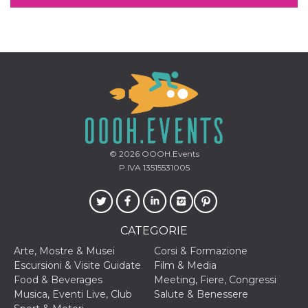
correttamente.
Storage declaration
Storage
Nome
Descrizione
type
fbssls_314278995690155
Session
storage
wpEmojiSettingsSupports
Session
storage
cn_uc__
Local
storage
© 2026
OOOH.Events
P.IVA 13515531005
CATEGORIE
Arte, Mostre & Musei
Corsi & Formazione
Provider /
Nome
Scadenza
Descrizione
Escursioni & Visite Guidate
Film & Media
Dominio
Food & Beverages
Meeting, Fiere, Congressi
c_user
4
Cookie di a
Meta
Musica, Eventi Live, Club
Salute & Benessere
settimane
utente. Può
Platform Inc.
2 giorni
essere di se
.facebook.com