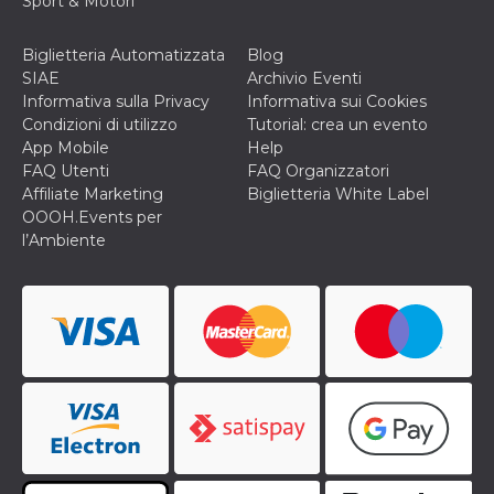
Sport & Motori
o persistent
30 giorni
Biglietteria Automatizzata
Blog
datr
2 anni
Questo coo
Meta
identifica il
Platform Inc.
SIAE
Archivio Eventi
browser che
.facebook.com
Informativa sulla Privacy
Informativa sui Cookies
connette a
Facebook. 
Condizioni di utilizzo
Tutorial: crea un evento
direttament
App Mobile
Help
legato alla 
Facebook
FAQ Utenti
FAQ Organizzatori
dell'utente.
Affiliate Marketing
Biglietteria White Label
Facebook s
che viene
OOOH.Events per
utilizzato p
l’Ambiente
aiutare con 
sicurezza e a
di accesso
sospette, in
particolare p
rilevamento
bot che ten
di accedere 
servizio. F
afferma anc
il profilo
comportame
associato a
ciascun coo
datr viene
eliminato d
giorni. Que