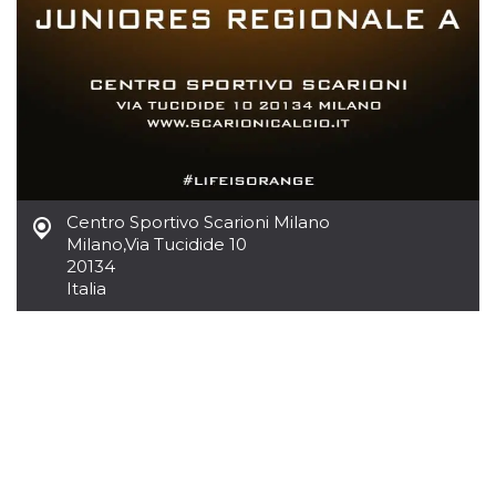
.oooh.events
browser accetti i
cookie.
PHPSESSID
Sessione
Cookie
PHP.net
generato da
oooh.events
applicazioni
basate sul
linguaggio PHP.
Si tratta di un
identificatore
generico
utilizzato per
mantenere le
variabili di
Centro Sportivo Scarioni Milano
sessione utente.
Milano
,
Via Tucidide 10
Normalmente è
20134
un numero
generato in
Italia
modo casuale, il
modo in cui
viene utilizzato
può essere
specifico per il
sito, ma un
buon esempio è
mantenere uno
stato di accesso
per un utente
tra le pagine.
m
1 anno 1
Questo cookie
Stripe